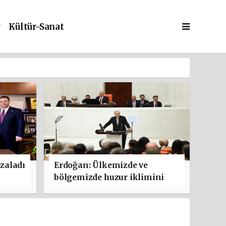
r
Kültür-Sanat
zaladı
Erdoğan: Ülkemizde ve
bölgemizde huzur iklimini
güçlendirmeyi hedefleyen bu
adımın hayırlara vesile
olmasını diliyorum