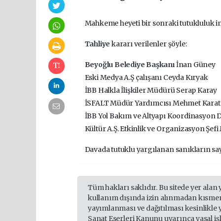
Mahkeme heyeti bir sonraki tutukluluk inc
Tahliye
kararı verilenler şöyle:
Beyoğlu Belediye Başkanı
İnan Güney
Eski Medya A.Ş çalışanı Ceyda Kıryak
İBB Halkla İlişkiler Müdürü Serap Karay
İSFALT Müdür Yardımcısı Mehmet Karat
İBB Yol Bakım ve Altyapı Koordinasyon D
Kültür A.Ş. Etkinlik ve Organizasyon Şefi
Davada tutuklu yargılanan sanıkların say
Tüm hakları saklıdır. Bu sitede yer alan 
kullanım dışında izin alınmadan kısmen
yayımlanması ve dağıtılması kesinlikle 
Sanat Eserleri Kanunu uyarınca yasal iş