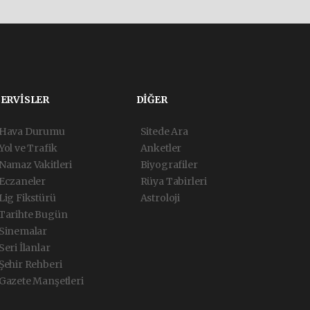
SERVİSLER
DİĞER
Hava Durumu
Sitede Ara
Yol ve Trafik
Anketler
Namaz Vakitleri
Biyografiler
Eczaneler
Rüya Tabirleri
Lig Fikstürü
Astroloji
Tarihte Bugün
Sinemalar
Seri İlanlar
Şehir Rehberi
Gazete Manşetleri