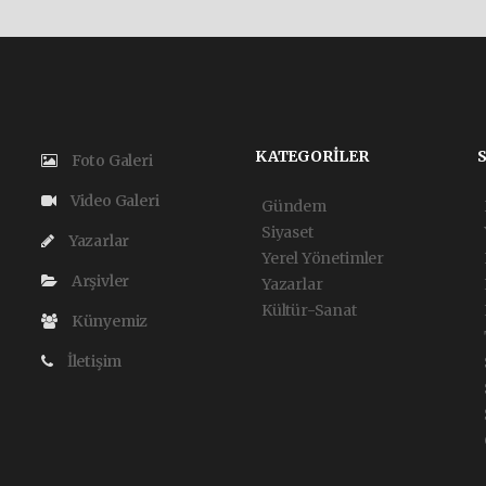
KATEGORİLER
Foto Galeri
Video Galeri
Gündem
Siyaset
Yazarlar
Yerel Yönetimler
Arşivler
Yazarlar
Kültür-Sanat
Künyemiz
İletişim