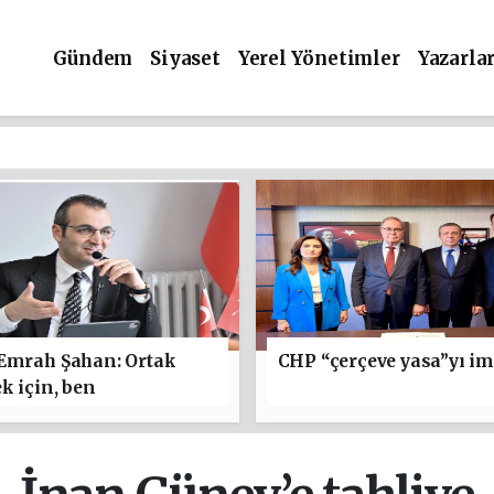
Gündem
Siyaset
Yerel Yönetimler
Yazarla
 Emrah Şahan: Ortak
CHP “çerçeve yasa”yı im
k için, ben
maktan yanayım