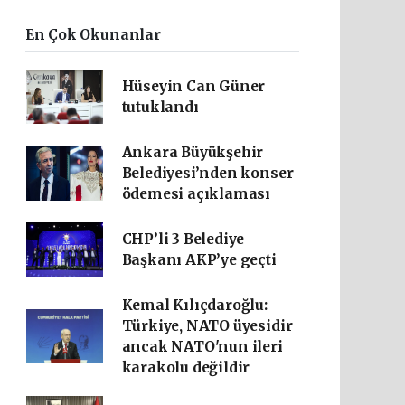
En Çok Okunanlar
Hüseyin Can Güner
tutuklandı
Ankara Büyükşehir
Belediyesi’nden konser
ödemesi açıklaması
CHP’li 3 Belediye
Başkanı AKP’ye geçti
Kemal Kılıçdaroğlu:
Türkiye, NATO üyesidir
ancak NATO'nun ileri
karakolu değildir