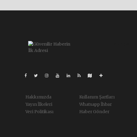
Pro-0.081
Hakkımızda
Kullanım Şartları
Yayın İlkeleri
Whatsapp İhbar
Veri Politikası
Haber Gönder