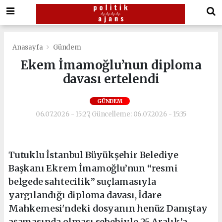
Anasayfa
Gündem
Ekem İmamoğlu’nun diploma
davası ertelendi
GÜNDEM
06.07.2026 - 15:27, Güncelleme: 06.07.2026 - 15:35
Tutuklu İstanbul Büyükşehir Belediye
Başkanı Ekrem İmamoğlu’nun “resmi
belgede sahtecilik” suçlamasıyla
yargılandığı diploma davası, İdare
Mahkemesi'ndeki dosyanın henüz Danıştay
aşamasında olması sebebiyle 25 Aralık’a