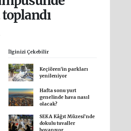
kampüsünde
t toplandı
4
İlginizi Çekebilir
Keçiören'in parkları
yenileniyor
Hafta sonu yurt
genelinde hava nasıl
olacak?
SEKA Kâğıt Müzesi’nde
dokulu tuvaller
boyanıyor