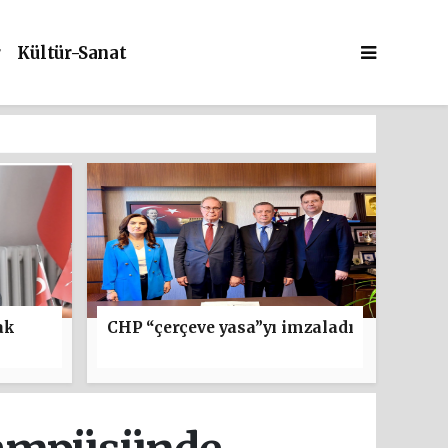
r
Kültür-Sanat
ak
CHP “çerçeve yasa”yı imzaladı