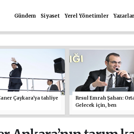
Gündem
Siyaset
Yerel Yönetimler
Yazarla
aner Çaykara’ya tahliye
Resul Emrah Şahan: Ort
Gelecek için, ben
başlamaktan yanayım