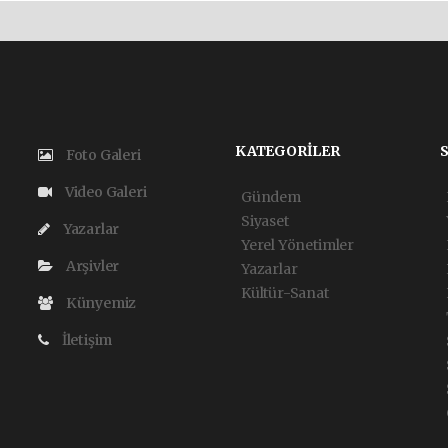
KATEGORİLER
Foto Galeri
Video Galeri
Gündem
Siyaset
Yazarlar
Yerel Yönetimler
Arşivler
Yazarlar
Kültür-Sanat
Künyemiz
İletişim