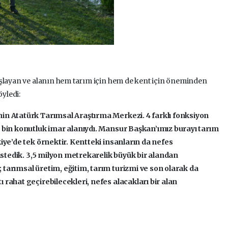
aşlayan ve alanın hem tarım için hem de kent için öneminden
yledi:
nin Atatürk Tarımsal Araştırma Merkezi. 4 farklı fonksiyon
0 bin konutluk imar alanıydı. Mansur Başkan’ımız burayı tarım
kiye’de tek örnektir. Kentteki insanların da nefes
 istedik. 3,5 milyon metrekarelik büyük bir alandan
tarımsal üretim, eğitim, tarım turizmi ve son olarak da
 rahat geçirebilecekleri, nefes alacakları bir alan