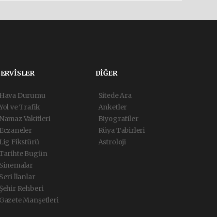
SERVİSLER
DİĞER
Hava Durumu
Sitede Ara
Yol ve Trafik
Anketler
Namaz Vakitleri
Biyografiler
Eczaneler
Rüya Tabirleri
Lig Fikstürü
Astroloji
Tarihte Bugün
Sinemalar
Seri İlanlar
Şehir Rehberi
Gazete Manşetleri