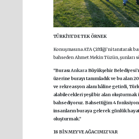
TÜRKİYE’DE TEK ÖRNEK
Konuşmasına ATA Çiftliği’ni tanıtarak b
bahseden Ahmet Mekin Tüzün, şunları sö
“Burası
Ankara
Büyükşehir Belediyesi’
üzerine burayı tanımladık ve bu alan 2
ve rekreasyon alanı hâline getirdi, Tür
alabilecekleri yeşil bir alan oluşturmak
bahsediyoruz. Bahsettiğim 4 fonksiyon; 
insanların buraya gelerek günlük hayatı
oluşturmak.”
18 BİN MEYVE AĞACIMIZ VAR