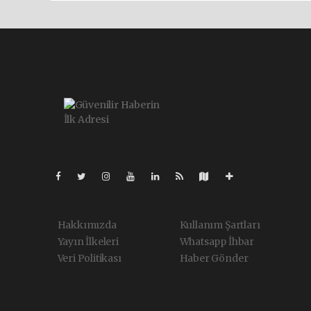
Pro-0.056
Hakkımızda
Kullanım Şartları
Yayın İlkeleri
Whatsapp İhbar
Veri Politikası
Haber Gönder