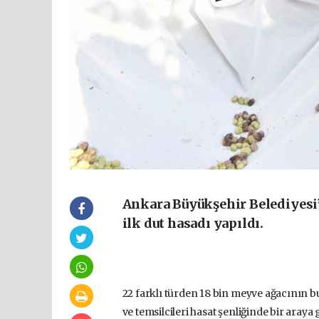
Ankara Büyükşehir Belediyesi’
ilk dut hasadı yapıldı.
22 farklı türden 18 bin meyve ağacının 
ve temsilcileri hasat şenliğinde bir araya g