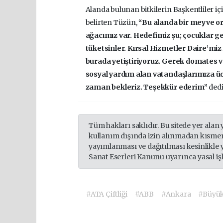
Alanda bulunan bitkilerin Başkentliler i
belirten Tüzün,
“Bu alanda bir meyve or
ağacımız var. Hedefimiz şu; çocuklar g
tüketsinler. Kırsal Hizmetler Daire’miz
burada yetiştiriyoruz. Gerek domates 
sosyal yardım alan vatandaşlarımıza ücre
zaman bekleriz. Teşekkür ederim”
dedi
Tüm hakları saklıdır. Bu sitede yer alan 
kullanım dışında izin alınmadan kısmen
yayımlanması ve dağıtılması kesinlikle 
Sanat Eserleri Kanunu uyarınca yasal iş
#ATA Çiftliği
#ABB
#Ankara
#Büyük