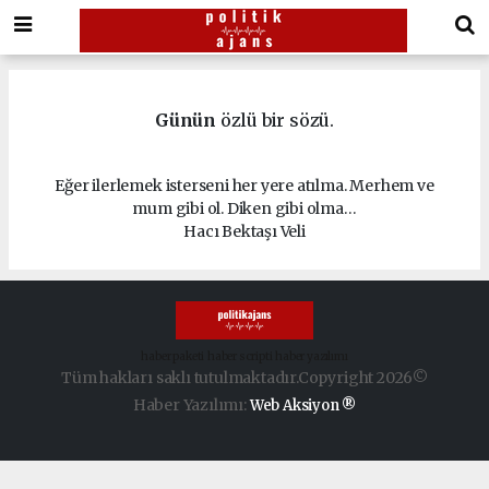
Günün
özlü bir sözü.
Eğer ilerlemek isterseni her yere atılma. Merhem ve
mum gibi ol. Diken gibi olma…
Hacı Bektaşı Veli
haber paketi
haber scripti
haber yazılımı
Tüm hakları saklı tutulmaktadır.Copyright 2026©
Haber Yazılımı:
Web Aksiyon ®
dini