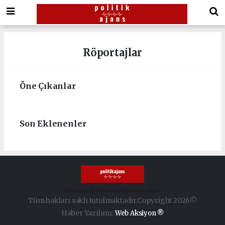
Röportajlar
Öne Çıkanlar
Son Eklenenler
haber paketi
haber scripti
haber yazılımı
Tüm hakları saklı tutulmaktadır.Copyright 2026©
Haber Yazılımı:
Web Aksiyon ®