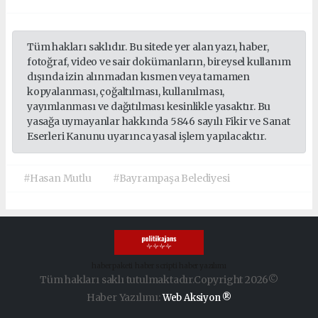
Tüm hakları saklıdır. Bu sitede yer alan yazı, haber,
fotoğraf, video ve sair dokümanların, bireysel kullanım
dışında izin alınmadan kısmen veya tamamen
kopyalanması, çoğaltılması, kullanılması,
yayımlanması ve dağıtılması kesinlikle yasaktır. Bu
yasağa uymayanlar hakkında 5846 sayılı Fikir ve Sanat
Eserleri Kanunu uyarınca yasal işlem yapılacaktır.
#Hasan Mutlu
#Bayrampaşa Belediyesi
haber paketi
haber scripti
haber yazılımı
Tüm hakları saklı tutulmaktadır.Copyright 2026©
Haber Yazılımı:
Web Aksiyon ®