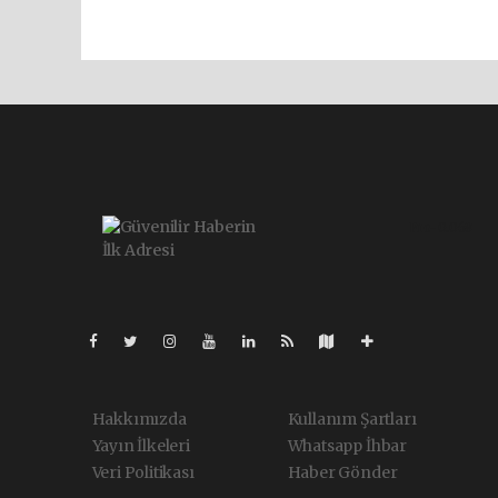
Pro-0.068
Hakkımızda
Kullanım Şartları
Yayın İlkeleri
Whatsapp İhbar
Veri Politikası
Haber Gönder