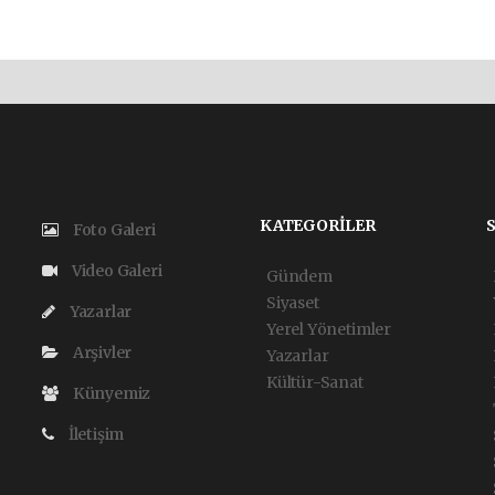
KATEGORİLER
Foto Galeri
Video Galeri
Gündem
Siyaset
Yazarlar
Yerel Yönetimler
Arşivler
Yazarlar
Kültür-Sanat
Künyemiz
İletişim