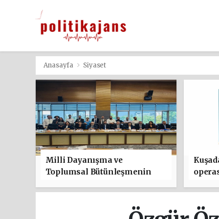
Anasayfa
Siyaset
Milli Dayanışma ve
Kuşada
Toplumsal Bütünleşmenin
operas
Güçlendirilmesine Dair
Kanun Teklifi kabul edildi