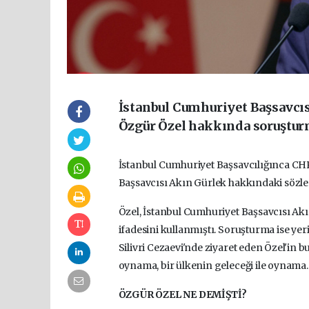
İstanbul Cumhuriyet Başsavcıs
Özgür Özel hakkında soruşturm
İstanbul Cumhuriyet Başsavcılığınca CH
Başsavcısı Akın Gürlek hakkındaki sözler
Özel, İstanbul Cumhuriyet Başsavcısı Akın
ifadesini kullanmıştı. Soruşturma ise y
Silivri Cezaevi'nde ziyaret eden Özel'in 
oynama, bir ülkenin geleceği ile oynama.
ÖZGÜR ÖZEL NE DEMİŞTİ?