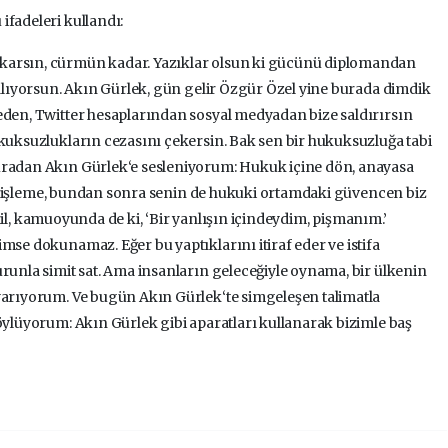
ifadeleri kullandı:
karsın, cürmün kadar. Yazıklar olsun ki gücünü diplomandan
 alıyorsun. Akın Gürlek, gün gelir Özgür Özel yine burada dimdik
eden, Twitter hesaplarından sosyal medyadan bize saldırırsın
ukuksuzlukların cezasını çekersin. Bak sen bir hukuksuzluğa tabi
uradan Akın Gürlek‘e sesleniyorum: Hukuk içine dön, anayasa
 suç işleme, bundan sonra senin de hukuki ortamdaki güvencen biz
 Çekil, kamuoyunda de ki, ‘Bir yanlışın içindeydim, pişmanım.’
mse dokunamaz. Eğer bu yaptıklarını itiraf eder ve istifa
urunla simit sat. Ama insanların geleceğiyle oynama, bir ülkenin
uyarıyorum. Ve bugün Akın Gürlek‘te simgeleşen talimatla
söylüyorum: Akın Gürlek gibi aparatları kullanarak bizimle baş