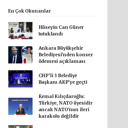
En Çok Okunanlar
Hüseyin Can Güner
tutuklandı
Ankara Büyükşehir
Belediyesi’nden konser
ödemesi açıklaması
CHP’li 3 Belediye
Başkanı AKP’ye geçti
Kemal Kılıçdaroğlu:
Türkiye, NATO üyesidir
ancak NATO'nun ileri
karakolu değildir