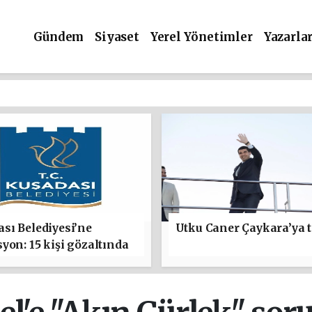
Gündem
Siyaset
Yerel Yönetimler
Yazarla
sı Belediyesi’ne
Utku Caner Çaykara’ya t
yon: 15 kişi gözaltında