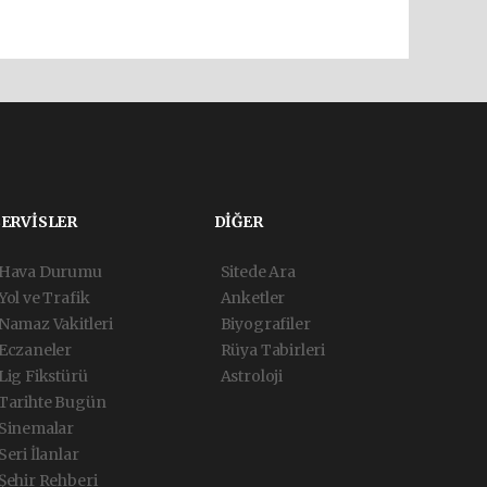
SERVİSLER
DİĞER
Hava Durumu
Sitede Ara
Yol ve Trafik
Anketler
Namaz Vakitleri
Biyografiler
Eczaneler
Rüya Tabirleri
Lig Fikstürü
Astroloji
Tarihte Bugün
Sinemalar
Seri İlanlar
Şehir Rehberi