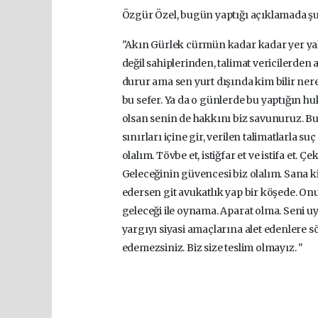
Özgür Özel, bugün yaptığı açıklamada şu 
"Akın Gürlek cürmün kadar kadar yer ya
değil sahiplerinden, talimat vericilerden
durur ama sen yurt dışında kim bilir ner
bu sefer. Ya da o günlerde bu yaptığın h
olsan senin de hakkını biz savunuruz. B
sınırları içine gir, verilen talimatlarla
olalım. Tövbe et, istiğfar et ve istifa et.
Geleceğinin güvencesi biz olalım. Sana ki
edersen git avukatlık yap bir köşede. On
geleceği ile oynama. Aparat olma. Seni 
yargıyı siyasi amaçlarına alet edenlere 
edemezsiniz. Biz size teslim olmayız. "