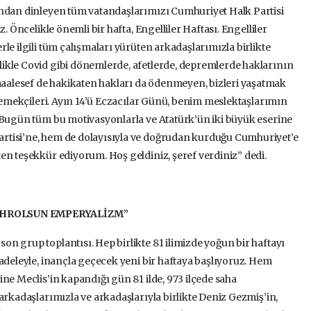
ından dinleyen tüm vatandaşlarımızı Cumhuriyet Halk Partisi
. Öncelikle önemli bir hafta, Engelliler Haftası. Engelliler
le ilgili tüm çalışmaları yürüten arkadaşlarımızla birlikte
ikle Covid gibi dönemlerde, afetlerde, depremlerde haklarının
alesef de hakikaten hakları da ödenmeyen, bizleri yaşatmak
k emekçileri. Ayın 14’ü Eczacılar Günü, benim meslektaşlarımın
 Bugün tüm bu motivasyonlarla ve Atatürk’ün iki büyük eserine
rtisi’ne, hem de dolayısıyla ve doğrudan kurduğu Cumhuriyet’e
en teşekkür ediyorum. Hoş geldiniz, şeref verdiniz” dedi.
KAHROLSUN EMPERYALİZM”
n grup toplantısı. Hep birlikte 81 ilimizde yoğun bir haftayı
cadeleyle, inançla geçecek yeni bir haftaya başlıyoruz. Hem
ne Meclis’in kapandığı gün 81 ilde, 973 ilçede saha
arkadaşlarımızla ve arkadaşlarıyla birlikte Deniz Gezmiş’in,