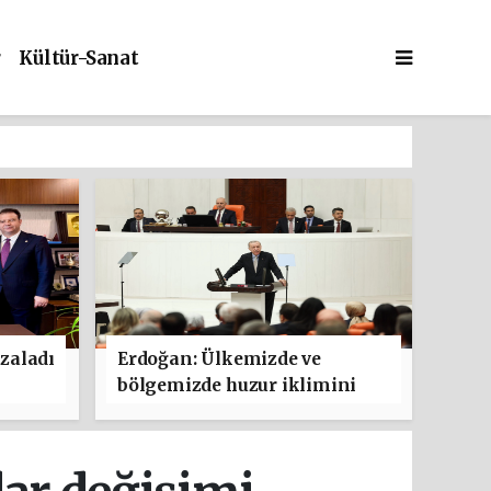
r
Kültür-Sanat
zaladı
Erdoğan: Ülkemizde ve
bölgemizde huzur iklimini
güçlendirmeyi hedefleyen bu
adımın hayırlara vesile
olmasını diliyorum