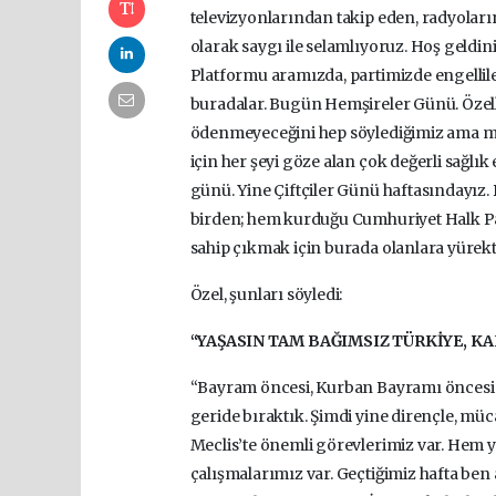
televizyonlarından takip eden, radyolar
olarak saygı ile selamlıyoruz. Hoş geldiniz
Platformu aramızda, partimizde engelliler
buradalar. Bugün Hemşireler Günü. Özell
ödenmeyeceğini hep söylediğimiz ama ma
için her şeyi göze alan çok değerli sağlı
günü. Yine Çiftçiler Günü haftasındayız.
birden; hem kurduğu Cumhuriyet Halk Pa
sahip çıkmak için burada olanlara yürekt
Özel, şunları söyledi:
“YAŞASIN TAM BAĞIMSIZ TÜRKİYE, 
“Bayram öncesi, Kurban Bayramı öncesi so
geride bıraktık. Şimdi yine dirençle, mü
Meclis’te önemli görevlerimiz var. Hem yi
çalışmalarımız var. Geçtiğimiz hafta ben 