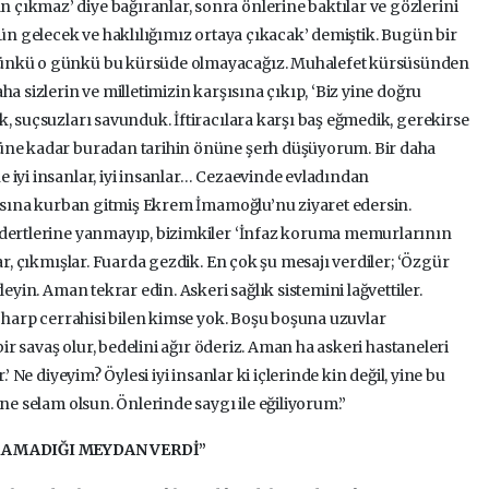
çıkmaz’ diye bağıranlar, sonra önlerine baktılar ve gözlerini
gün gelecek ve haklılığımız ortaya çıkacak’ demiştik. Bugün bir
Çünkü o günkü bu kürsüde olmayacağız. Muhalefet kürsüsünden
a sizlerin ve milletimizin karşısına çıkıp, ‘Biz yine doğru
, suçsuzları savunduk. İftiracılara karşı baş eğmedik, gerekirse
güne kadar buradan tarihin önüne şerh düşüyorum. Bir daha
 iyi insanlar, iyi insanlar… Cezaevinde evladından
irasına kurban gitmiş Ekrem İmamoğlu’nu ziyaret edersin.
 dertlerine yanmayıp, bizimkiler ‘İnfaz koruma memurlarının
ar, çıkmışlar. Fuarda gezdik. En çok şu mesajı verdiler; ‘Özgür
leyin. Aman tekrar edin. Askeri sağlık sistemini lağvettiler.
, harp cerrahisi bilen kimse yok. Boşu boşuna uzuvlar
bir savaş olur, bedelini ağır öderiz. Aman ha askeri hastaneleri
’ Ne diyeyim? Öylesi iyi insanlar ki içlerinde kin değil, yine bu
ine selam olsun. Önlerinde saygı ile eğiliyorum.”
RAMADIĞI MEYDAN VERDİ”