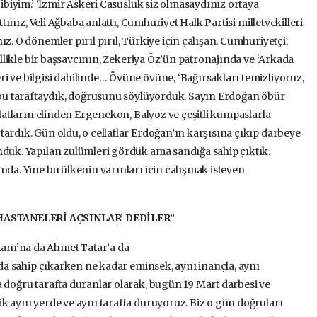
gibiyim.’ ‘İzmir Askeri Casusluk siz olmasaydınız ortaya
attınız, Veli Ağbaba anlattı, Cumhuriyet Halk Partisi milletvekilleri
z. O dönemler pırıl pırıl, Türkiye için çalışan, Cumhuriyetçi,
zellikle bir başsavcının, Zekeriya Öz’ün patronajında ve ‘Arkada
i ve bilgisi dahilinde… Övüne övüne, ‘Bağırsakları temizliyoruz,
z bu taraftaydık, doğrusunu söylüyorduk. Sayın Erdoğan öbür
ellatların elinden Ergenekon, Balyoz ve çeşitli kumpaslarla
ardık. Gün oldu, o cellatlar Erdoğan’ın karşısına çıkıp darbeye
nduk. Yapılan zulümleri gördük ama sandığa sahip çıktık.
nda. Yine bu ülkenin yarınları için çalışmak isteyen
HASTANELERİ AÇSINLAR’ DEDİLER”
anı’na da Ahmet Tatar’a da
a da sahip çıkarken ne kadar eminsek, aynı inançla, aynı
a doğru tarafta duranlar olarak, bugün 19 Mart darbesi ve
ik aynı yerde ve aynı tarafta duruyoruz. Biz o gün doğruları