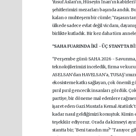
Yusuf Aslan’ın, Hüseyin İnan’ın kabirler
şehitlerimizi mezarları başında andık. B
kalan o muhteşem bir cümle; ‘Yaşasın ta
ülkede sadece evlat değil vicdanı, day
birlikte kutladık. Bir kez daha tüm annel
“SAHA FUARINDA İKİ - ÜÇ STANTTA B
“Perşembe günü SAHA 2026 - Savunma, Hav
teknolojilerimizi inceledik, firma ve kuru
ASELSAN’dan HAVELSAN’a, TUSAŞ’ımızı
ekosisteme katkı sağlayan, çok önemli gör
pırıl pırıl gencecik insanları gördük. Ço
partiye, bir döneme mal edenlere rağmen 
işaret eden Gazi Mustafa Kemal Atatürk’
kadar nasıl geldiğimizi konuştuk. Kimin 
teşekkür ediyoruz. Orada da kimseyi ayır
stantta bir; ‘Beni tanıdın mı?’ ‘Tanıyor gi