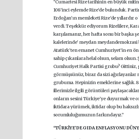
“Cumartesi Rize tarihinin en büyük mitin
108’inci eylemde Rize’de bulunduk. Parti
Erdoğan’ın memleketi Rize’de yıllardır 
verdi. Teşekkür ediyorum Rizelilere, Kar
karşılamanız, her hafta sonu bir başka şeh
kalelerinde’ meydan meydandemokrasi b
Atatürk’ten emanet Cumhuriyet’in en öne
sahip çıkanlara helal olsun, selam olsun. 
Cumhuriyet Halk Partisi grubu? Gittiniz
görmüşsünüz, biraz da sizi ağırlayanlar n
grubuma. Hepinizin emeklerine sağlık. 81
illerimizle ilgili görüntüleri paylaşacaklar
onların sesini Türkiye’ye duyurmak ve on
iktidara yürümek, iktidar olup bu haksı
sorumluluğumuzun farkındayız.”
“TÜRKİYE’DE GIDA ENFLASYONU DÜNYA