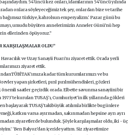
i başındaydım. 54’üncü kez onları, idamlarının 54’üncü yılında
uradan onlara söyleyeceğimiz tek şey, onlardan bize ve tarihe
m bağımsız türkiye, kahrolsun emperyalizm.’ Pazar günü bu
anışmayı, umudu büyüten annelerimizin Anneler Günü’nü hep
erin ellerinden öpüyoruz.”
İR KARŞILAŞMALAR OLDU”
acılık ve Uzay Sanayii Fuarı’nı ziyaret ettik. Orada yerli
mlarımızı ziyaret ettik.
ndanTÜBİTAK’ımıza kadar tüm kurumlarımızı ve bu
evler yapan şirketleri, pırıl pırılmühendisleri, gözleri
k önemli saatler geçirdik orada. Elbette savunma sanayiini bir
1973’te kurulan TUSAŞ’ı, Cumhuriyet’in ilk yıllarında gökleri
ten başlayarak TUSAŞ’takibüyük atılımla birlikte bugünlere
emeği, katkısı varsa ayırmadan, sakınmadan hepsine ayrı ayrı
madan ziyaretlerde bulunduk. Şöyle karşılaşmalar oldu, iki - üç
biyim.’ ‘Ben Balyoz’dan içeride yattım. Siz ziyaretimize