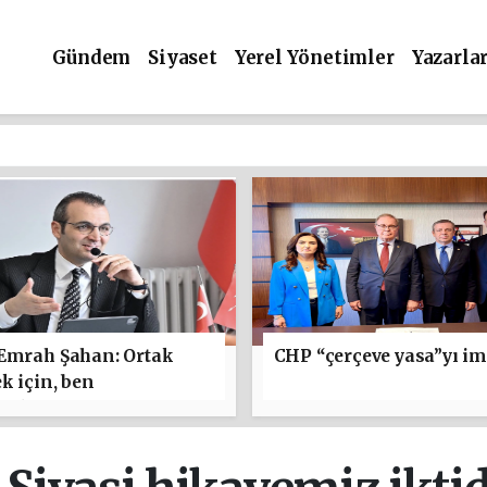
Gündem
Siyaset
Yerel Yönetimler
Yazarla
 Emrah Şahan: Ortak
CHP “çerçeve yasa”yı im
k için, ben
maktan yanayım