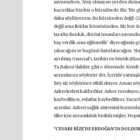
savunurken, ‘Ateş olmayan yerden duman 
kaçırdılar bizden o kürsülerde. Biz ‘Bir 
daha söylüyorum. Bu kürsünden değil. 
değil ama iktidar kürsüsünden. Bir kez dah
tarafta durduk, dürüst insanları savunduk
baş verdik ama eğilmedik’ diyeceğimiz 
çıkacağım ve bugünü hatırlatacağım. Yine
ayrılmış Onursal’ı, tarihin en büyük ift
Ta Balyoz’dakiler gibi o dönemde. Kendi
sorunlarını söyleyin’ der. İçeride yatmışl
Bey siz söyleyince etkili oluyor. Aman söy
Askeriyeleri kaldırdılar. Asker vuruluyor
kaybediliyor, evlatlar kaybediliyor. Yarın 
açsınlar. Askeri sağlık sistemini kursunlar.
ülke için sorumluluk biriktirmişler. Heps
“CEVABI RİZE’DE ERDOĞAN’IN DOLDU