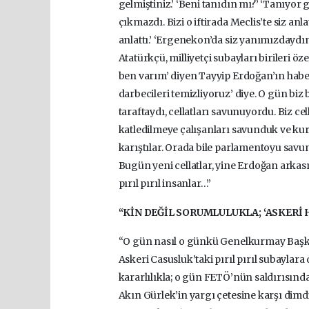
gelmiştiniz.’ ‘Beni tanıdın mı?’ ‘Tanıyor 
çıkmazdı. Bizi o iftirada Meclis’te siz anl
anlattı.’ ‘Ergenekon’da siz yanımızdaydını
Atatürkçü, milliyetçi subayları birileri ö
ben varım’ diyen Tayyip Erdoğan’ın haber
darbecileri temizliyoruz’ diye. O gün bi
taraftaydı, cellatları savunuyordu. Biz c
katledilmeye çalışanları savunduk ve kurt
karıştılar. Orada bile parlamentoyu savu
Bugün yeni cellatlar, yine Erdoğan arkası
pırıl pırıl insanlar…”
“KİN DEĞİL SORUMLULUKLA; ‘ASKERİ 
“O gün nasıl o günkü Genelkurmay Başk
Askeri Casusluk’taki pırıl pırıl subaylar
kararlılıkla; o gün FETÖ’nün saldırısınd
Akın Gürlek’in yargı çetesine karşı dimd