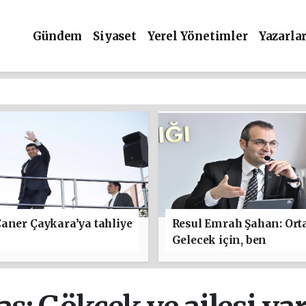
Gündem
Siyaset
Yerel Yönetimler
Yazarla
aner Çaykara’ya tahliye
Resul Emrah Şahan: Ort
Gelecek için, ben
başlamaktan yanayım