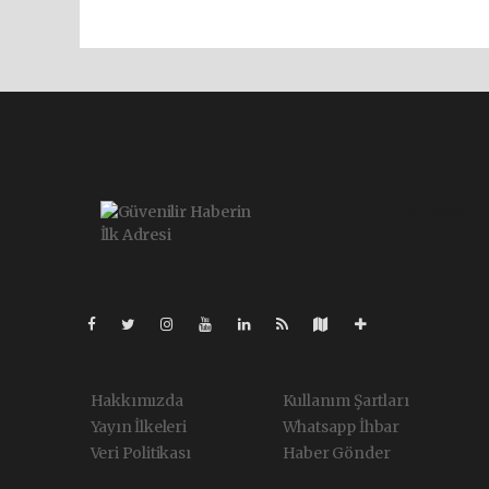
Pro-0.062
Hakkımızda
Kullanım Şartları
Yayın İlkeleri
Whatsapp İhbar
Veri Politikası
Haber Gönder