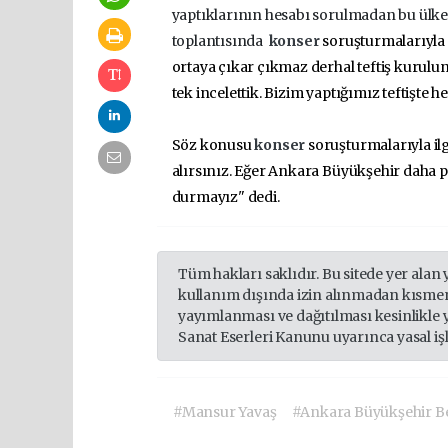
yaptıklarının hesabı sorulmadan bu ülk
toplantısında
konser
soruşturmalarıyla 
ortaya çıkar çıkmaz
derhal teftiş kurulu
tek incele
ttik.
Bizim yaptığımız teftiş
t
e he
Söz konusu
konser
soruşturmalarıyla il
alırsınız. Eğer Ankara Büyükşehir daha p
durmayız" dedi.
Tüm hakları saklıdır. Bu sitede yer alan 
kullanım dışında izin alınmadan kısmen
yayımlanması ve dağıtılması kesinlikle 
Sanat Eserleri Kanunu uyarınca yasal iş
#Mansur Yavaş
#Ankara Büyükşehir Be