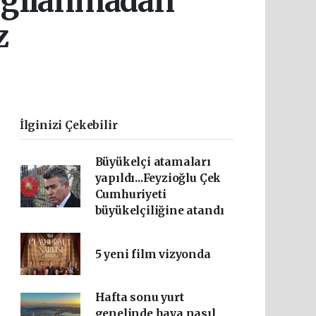
argılanmadan
z
İlginizi Çekebilir
Büyükelçi atamaları
yapıldı...Feyzioğlu Çek
Cumhuriyeti
büyükelçiliğine atandı
5 yeni film vizyonda
Hafta sonu yurt
genelinde hava nasıl