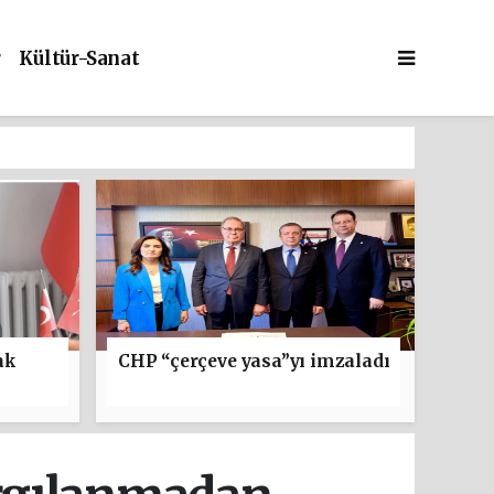
r
Kültür-Sanat
ak
CHP “çerçeve yasa”yı imzaladı