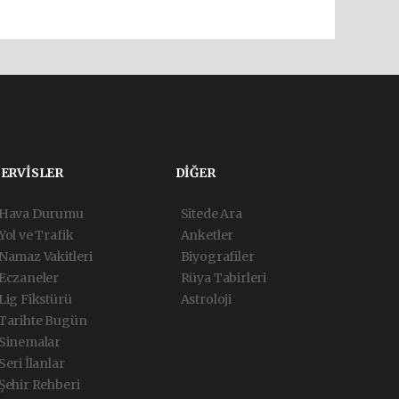
SERVİSLER
DİĞER
Hava Durumu
Sitede Ara
Yol ve Trafik
Anketler
Namaz Vakitleri
Biyografiler
Eczaneler
Rüya Tabirleri
Lig Fikstürü
Astroloji
Tarihte Bugün
Sinemalar
Seri İlanlar
Şehir Rehberi