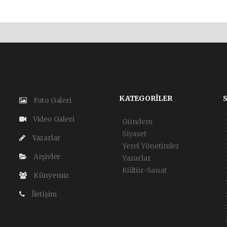
KATEGORİLER
Foto Galeri
Video Galeri
Gündem
Siyaset
Yazarlar
Yerel Yönetimler
Arşivler
Yazarlar
Kültür-Sanat
Künyemiz
İletişim