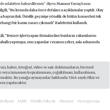
ede adaletten bahsedilemez" diyen
Mansur Yavaş
basın
ilgili, "Bu konuda daha önce defalarca açıklamalar yaptık.
Olay
na
başvurduk. Üstelik geçmişe y
önelik de
bütün konserleri tek
rhangi bir k
amu
zararı çıkmadı" ifadelerini kullandı.
gili, "Benzer işleri yapan firmalardan bunların rakamlarını
ahallı yapmışsa, onu yapanlar cezasını çeker, asla arkasında
yazı, haber, fotoğraf, video ve sair dokümanların, bireysel
 veya tamamen kopyalanması, çoğaltılması, kullanılması,
yasaktır. Bu yasağa uymayanlar hakkında 5846 sayılı Fikir ve
lem yapılacaktır.
lediyesi
#ABB
#Melih Gökçek
#Konser
#Soruşturma