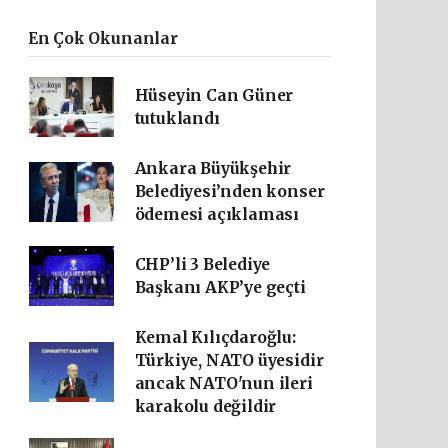
En Çok Okunanlar
Hüseyin Can Güner
tutuklandı
Ankara Büyükşehir
Belediyesi’nden konser
ödemesi açıklaması
CHP’li 3 Belediye
Başkanı AKP’ye geçti
Kemal Kılıçdaroğlu:
Türkiye, NATO üyesidir
ancak NATO'nun ileri
karakolu değildir