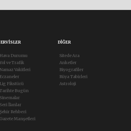
SERVİSLER
DİĞER
Hava Durumu
Sitede Ara
Yol ve Trafik
Anketler
Namaz Vakitleri
Biyografiler
Eczaneler
Rüya Tabirleri
Lig Fikstürü
Astroloji
Tarihte Bugün
Sinemalar
Seri İlanlar
Şehir Rehberi
Gazete Manşetleri