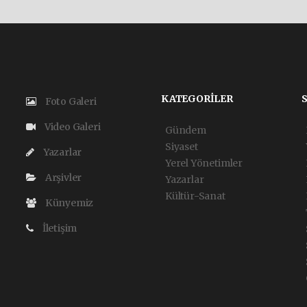
KATEGORİLER
Foto Galeri
Video Galeri
Gündem
Siyaset
Yazarlar
Yerel Yönetimler
Arşivler
Yazarlar
Kültür-Sanat
Künyemiz
İletişim