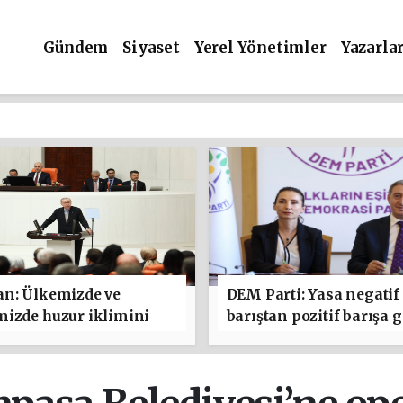
Gündem
Siyaset
Yerel Yönetimler
Yazarla
an: Ülkemizde ve
DEM Parti: Yasa negatif
mizde huzur iklimini
barıştan pozitif barışa g
ndirmeyi hedefleyen bu
açısından da son derec
 hayırlara vesile
önemlidir
ını diliyorum