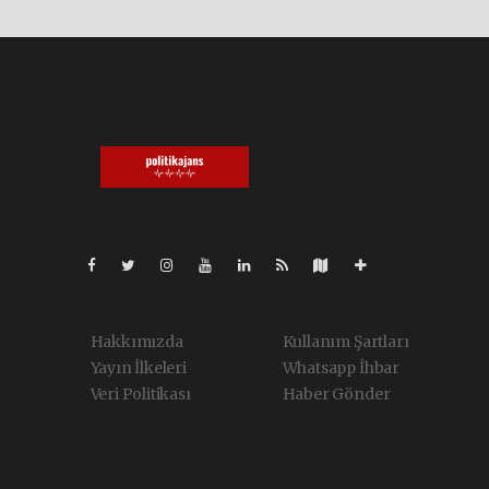
Pro-0.068
Hakkımızda
Kullanım Şartları
Yayın İlkeleri
Whatsapp İhbar
Veri Politikası
Haber Gönder