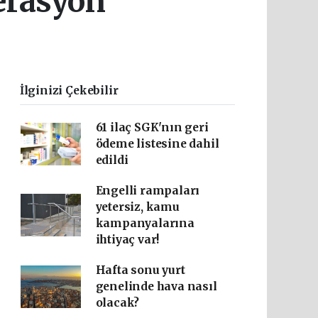
erasyon
güçlendirecek önemli bir
merhaledir
İlginizi Çekebilir
61 ilaç SGK'nın geri
ödeme listesine dahil
edildi
Engelli rampaları
yetersiz, kamu
kampanyalarına
ihtiyaç var!
Hafta sonu yurt
genelinde hava nasıl
olacak?