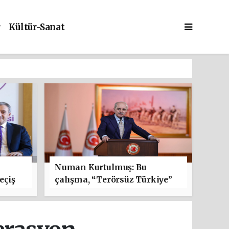
r
Kültür-Sanat
Numan Kurtulmuş: Bu
eçiş
çalışma, “Terörsüz Türkiye”
e
hedefi doğrultusunda
ülkemizin iç kalesini tahkim
edecek, millî birlik ve
kardeşliğimizi daha da