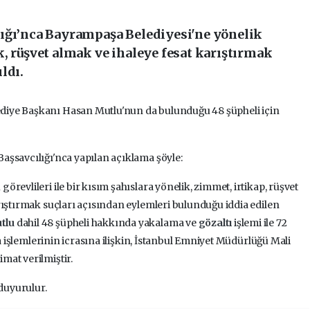
ığı’nca Bayrampaşa Belediyesi'ne yönelik
, rüşvet almak ve ihaleye fesat karıştırmak
ldı.
iye Başkanı Hasan Mutlu'nun da bulunduğu 48 şüpheli için
aşsavcılığı'nca yapılan açıklama şöyle:
revlileri ile bir kısım şahıslara yönelik, zimmet, irtikap, rüşvet
rıştırmak suçları açısından eylemleri bulunduğu iddia edilen
tlu
dahil 48 şüpheli hakkında yakalama ve
gözaltı
işlemi ile 72
ma işlemlerinin icrasına ilişkin, İstanbul Emniyet Müdürlüğü Mali
mat verilmiştir.
duyurulur.