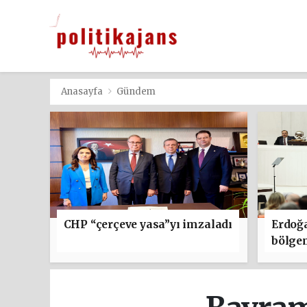
Anasayfa
Gündem
CHP “çerçeve yasa”yı imzaladı
Erdoğ
bölge
güçle
adımın
olmas