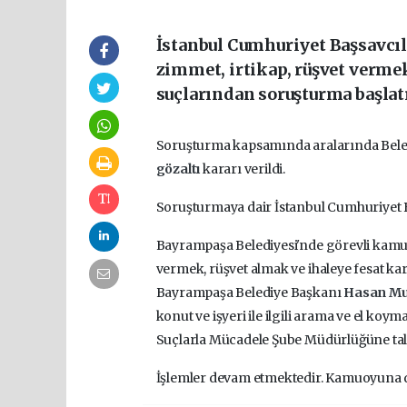
İstanbul Cumhuriyet Başsavcıl
zimmet, irtikap, rüşvet vermek
suçlarından soruşturma başlatı
Soruşturma kapsamında aralarında Beled
gözaltı
kararı verildi.
Soruşturmaya dair İstanbul Cumhuriyet B
Bayrampaşa Belediyesi'nde görevli kamu gö
vermek, rüşvet almak ve ihaleye fesat ka
Bayrampaşa Belediye Başkanı
Hasan Mu
konut ve işyeri ile ilgili arama ve el koy
Suçlarla Mücadele Şube Müdürlüğüne tali
İşlemler devam etmektedir. Kamuoyuna 