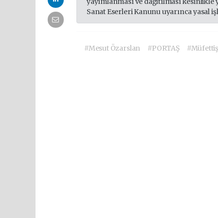
yayımlanması ve dağıtılması kesinlikle 
Sanat Eserleri Kanunu uyarınca yasal iş
#Mesut Özarslan
#PORTAŞ
#Müfetti