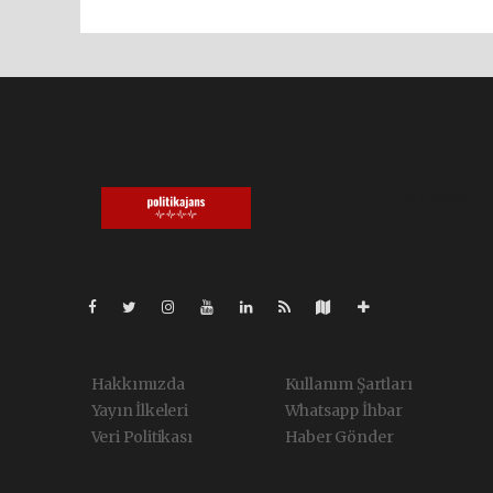
Pro-0.066
Hakkımızda
Kullanım Şartları
Yayın İlkeleri
Whatsapp İhbar
Veri Politikası
Haber Gönder