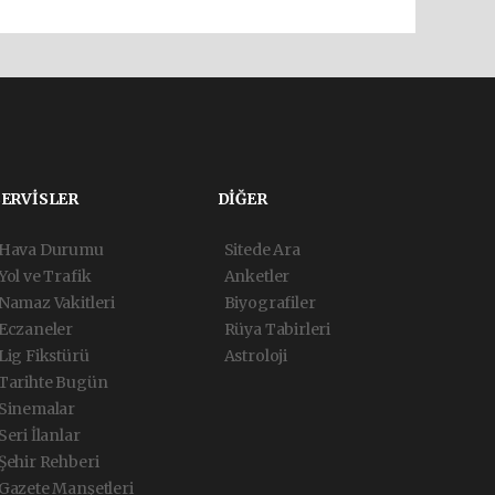
SERVİSLER
DİĞER
Hava Durumu
Sitede Ara
Yol ve Trafik
Anketler
Namaz Vakitleri
Biyografiler
Eczaneler
Rüya Tabirleri
Lig Fikstürü
Astroloji
Tarihte Bugün
Sinemalar
Seri İlanlar
Şehir Rehberi
Gazete Manşetleri