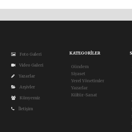
KATEGORİLER
Foto Galeri
Video Galeri
Gündem
Siyaset
Yazarlar
Yerel Yönetimler
Arşivler
Yazarlar
Kültür-Sanat
Künyemiz
İletişim