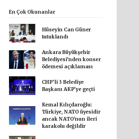
En Çok Okunanlar
Hüseyin Can Güner
tutuklandı
Ankara Büyükşehir
Belediyesi’nden konser
ödemesi açıklaması
CHP’li 3 Belediye
Başkanı AKP’ye geçti
Kemal Kılıçdaroğlu:
Türkiye, NATO üyesidir
ancak NATO'nun ileri
karakolu değildir