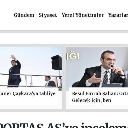
Gündem
Siyaset
Yerel Yönetimler
Yazarla
aner Çaykara’ya tahliye
Resul Emrah Şahan: Ort
Gelecek için, ben
başlamaktan yanayım