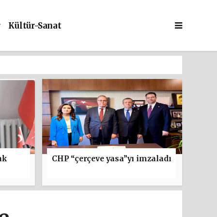
r
Kültür-Sanat
ak
CHP “çerçeve yasa”yı imzaladı