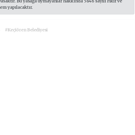
yasaktır. Bu yasağa uymayanlar hakkında 5846 sayılı Fikir ve
lem yapılacaktır.
ş
#Keçiören Belediyesi