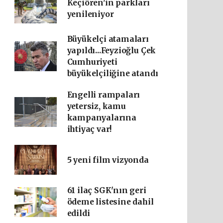
Keçiören'in parkları
yenileniyor
Büyükelçi atamaları
yapıldı...Feyzioğlu Çek
Cumhuriyeti
büyükelçiliğine atandı
Engelli rampaları
yetersiz, kamu
kampanyalarına
ihtiyaç var!
5 yeni film vizyonda
61 ilaç SGK'nın geri
ödeme listesine dahil
edildi