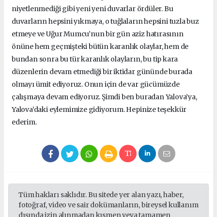
niyetlenmediği gibi yeni yeni duvarlar ördüler. Bu
duvarların hepsini yıkmaya, o tuğlaların hepsini tuzla buz
etmeye ve Uğur Mumcu’nun bir gün aziz hatırasının
önüne hem geçmişteki bütün karanlık olaylar, hem de
bundan sonra bu tür karanlık olayların, bu tip kara
düzenlerin devam etmediği bir iktidar gününde burada
olmayı ümit ediyoruz. Onun için de var gücümüzde
çalışmaya devam ediyoruz. Şimdi ben buradan Yalova’ya,
Yalova’daki eylemimize gidiyorum. Hepinize teşekkür
ederim.
Tüm hakları saklıdır. Bu sitede yer alan yazı, haber,
fotoğraf, video ve sair dokümanların, bireysel kullanım
dışında izin alınmadan kısmen veya tamamen