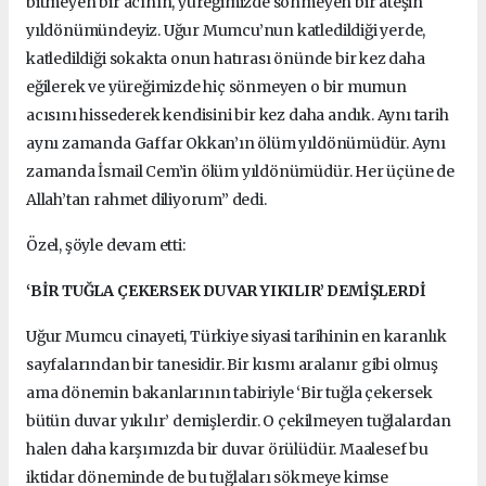
bitmeyen bir acının, yüreğimizde sönmeyen bir ateşin
yıldönümündeyiz. Uğur Mumcu’nun katledildiği yerde,
katledildiği sokakta onun hatırası önünde bir kez daha
eğilerek ve yüreğimizde hiç sönmeyen o bir mumun
acısını hissederek kendisini bir kez daha andık. Aynı tarih
aynı zamanda Gaffar Okkan’ın ölüm yıldönümüdür. Aynı
zamanda İsmail Cem’in ölüm yıldönümüdür. Her üçüne de
Allah’tan rahmet diliyorum” dedi.
Özel, şöyle devam etti:
‘BİR TUĞLA ÇEKERSEK DUVAR YIKILIR’ DEMİŞLERDİ
Uğur Mumcu cinayeti, Türkiye siyasi tarihinin en karanlık
sayfalarından bir tanesidir. Bir kısmı aralanır gibi olmuş
ama dönemin bakanlarının tabiriyle ‘Bir tuğla çekersek
bütün duvar yıkılır’ demişlerdir. O çekilmeyen tuğlalardan
halen daha karşımızda bir duvar örülüdür. Maalesef bu
iktidar döneminde de bu tuğlaları sökmeye kimse