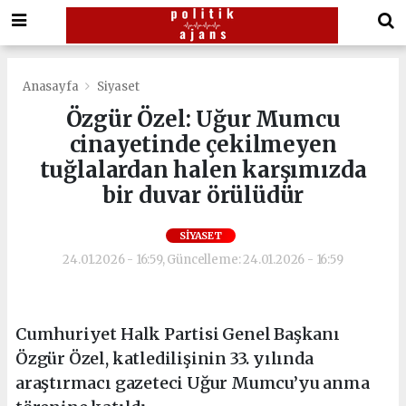
Anasayfa
Siyaset
Özgür Özel: Uğur Mumcu
cinayetinde çekilmeyen
tuğlalardan halen karşımızda
bir duvar örülüdür
SIYASET
24.01.2026 - 16:59, Güncelleme: 24.01.2026 - 16:59
Cumhuriyet Halk Partisi Genel Başkanı
Özgür Özel, katledilişinin 33. yılında
araştırmacı gazeteci Uğur Mumcu’yu anma