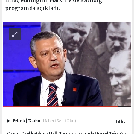
ihraç edildiğini, Halk TV’de katıldığı
programda açıkladı.
Erkek
|
Kadın
(Haberi Sesli Oku)
Özgür Özel katıldığı Halk TV programında Gürsel Tekin'in