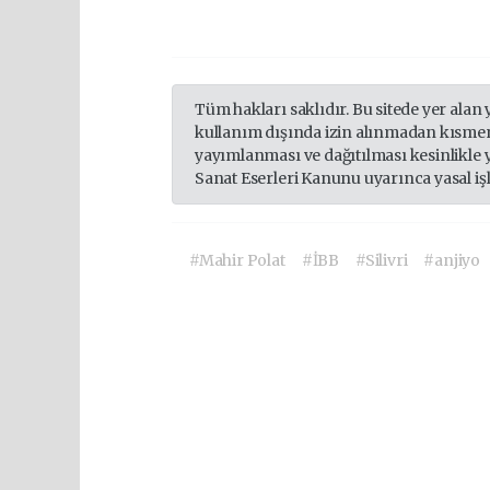
Tüm hakları saklıdır. Bu sitede yer alan 
kullanım dışında izin alınmadan kısmen
yayımlanması ve dağıtılması kesinlikle 
Sanat Eserleri Kanunu uyarınca yasal iş
#Mahir Polat
#İBB
#Silivri
#anjiyo