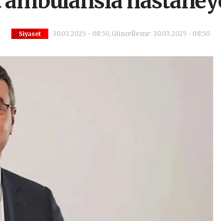
 ambulansla hastaneye
30.03.2025 - 08:50, Güncelleme: 30.03.2025 - 08:50
Siyaset