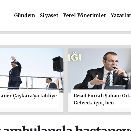
Gündem
Siyaset
Yerel Yönetimler
Yazarla
aner Çaykara’ya tahliye
Resul Emrah Şahan: Ort
Gelecek için, ben
başlamaktan yanayım