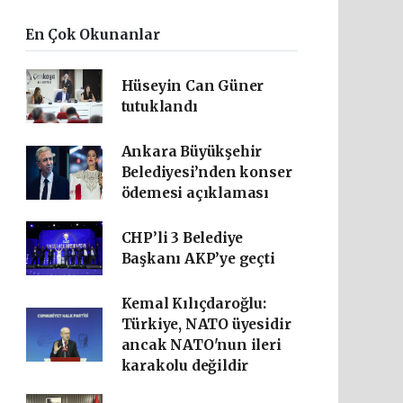
En Çok Okunanlar
Hüseyin Can Güner
tutuklandı
Ankara Büyükşehir
Belediyesi’nden konser
ödemesi açıklaması
CHP’li 3 Belediye
Başkanı AKP’ye geçti
Kemal Kılıçdaroğlu:
Türkiye, NATO üyesidir
ancak NATO'nun ileri
karakolu değildir