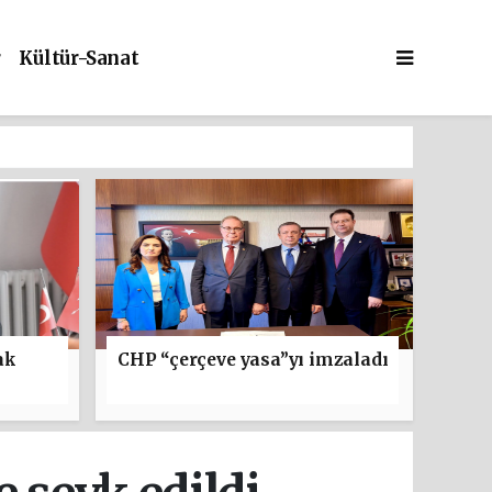
r
Kültür-Sanat
ak
CHP “çerçeve yasa”yı imzaladı