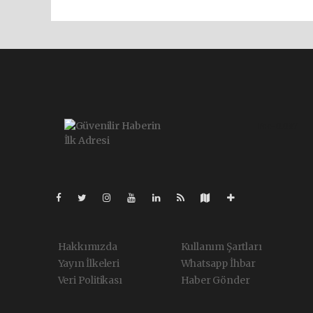
Pro-0.087
Hakkımızda
Kullanım Şartları
Yayın İlkeleri
Whatsapp İhbar
Veri Politikası
Haber Gönder