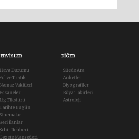
SERVİSLER
DİĞER
Hava Durumu
Sitede Ara
Yol ve Trafik
Anketler
Namaz Vakitleri
Biyografiler
Eczaneler
Rüya Tabirleri
Lig Fikstürü
Astroloji
Tarihte Bugün
Sinemalar
Seri İlanlar
Şehir Rehberi
Gazete Manşetleri