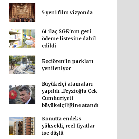
5 yeni film vizyonda
61 ilaç SGK'nın geri
ödeme listesine dahil
edildi
Keçiören'in parkları
yenileniyor
Büyükelçi atamaları
yapıldı...Feyzioğlu Çek
Cumhuriyeti
büyükelçiliğine atandı
Konutta endeks
yükseldi, reel fiyatlar
ise düştü