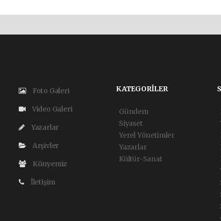
KATEGORİLER
Foto Galeri
Video Galeri
Gündem
Siyaset
Yazarlar
Yerel Yönetimler
Arşivler
Yazarlar
Kültür-Sanat
Künyemiz
İletişim