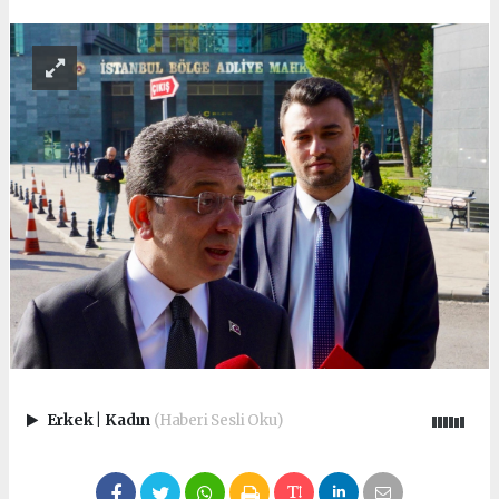
Erkek
|
Kadın
(Haberi Sesli Oku)