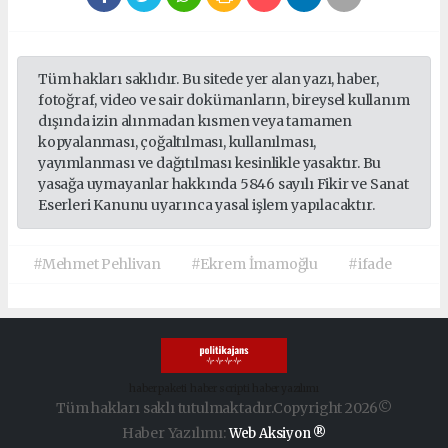
Tüm hakları saklıdır. Bu sitede yer alan yazı, haber,
fotoğraf, video ve sair dokümanların, bireysel kullanım
dışında izin alınmadan kısmen veya tamamen
kopyalanması, çoğaltılması, kullanılması,
yayımlanması ve dağıtılması kesinlikle yasaktır. Bu
yasağa uymayanlar hakkında 5846 sayılı Fikir ve Sanat
Eserleri Kanunu uyarınca yasal işlem yapılacaktır.
#Mehmet Pehlivan
#Ekrem İmamoğlu
#ifade
haber paketi
haber scripti
haber yazılımı
Tüm hakları saklı tutulmaktadır.Copyright 2026©
Haber Yazılımı:
Web Aksiyon ®