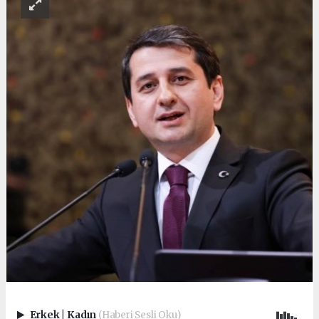
Erkek
|
Kadın
(Haberi Sesli Oku)