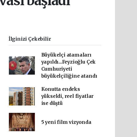
ası başladı
İlginizi Çekebilir
Büyükelçi atamaları
yapıldı...Feyzioğlu Çek
Cumhuriyeti
büyükelçiliğine atandı
Konutta endeks
yükseldi, reel fiyatlar
ise düştü
5 yeni film vizyonda