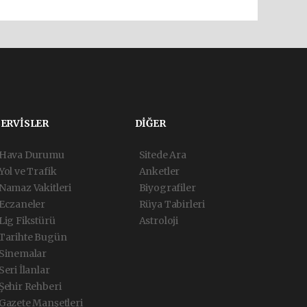
SERVİSLER
DİĞER
Hava Durumu
Sitede Ara
Yol ve Trafik
Anketler
Namaz Vakitleri
Biyografiler
Eczaneler
Rüya Tabirleri
Lig Fikstürü
Astroloji
Tarihte Bugün
Sinemalar
Seri İlanlar
Şehir Rehberi
Gazete Manşetleri