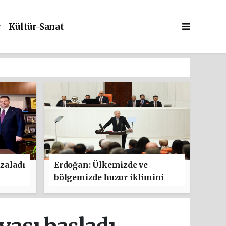
r
Kültür-Sanat
zaladı
Erdoğan: Ülkemizde ve
bölgemizde huzur iklimini
güçlendirmeyi hedefleyen bu
adımın hayırlara vesile
olmasını diliyorum