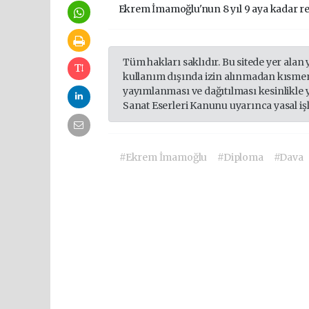
Ekrem İmamoğlu'nun 8 yıl 9 aya kadar re
Tüm hakları saklıdır. Bu sitede yer alan 
kullanım dışında izin alınmadan kısmen
yayımlanması ve dağıtılması kesinlikle 
Sanat Eserleri Kanunu uyarınca yasal iş
#Ekrem İmamoğlu
#Diploma
#Dava