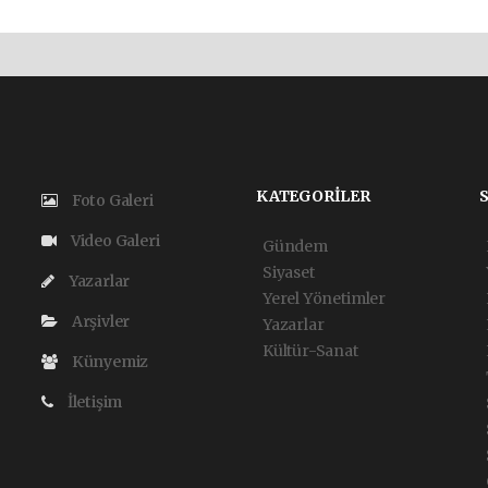
KATEGORİLER
Foto Galeri
Video Galeri
Gündem
Siyaset
Yazarlar
Yerel Yönetimler
Arşivler
Yazarlar
Kültür-Sanat
Künyemiz
İletişim