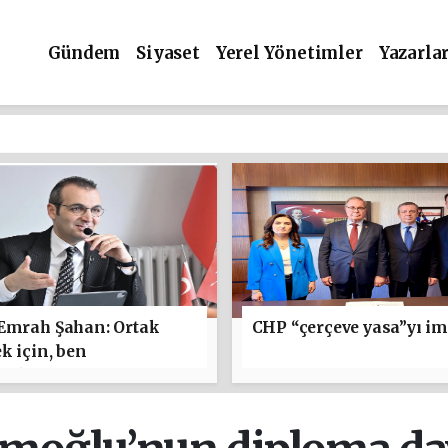
Gündem
Siyaset
Yerel Yönetimler
Yazarla
 Emrah Şahan: Ortak
CHP “çerçeve yasa”yı im
k için, ben
maktan yanayım