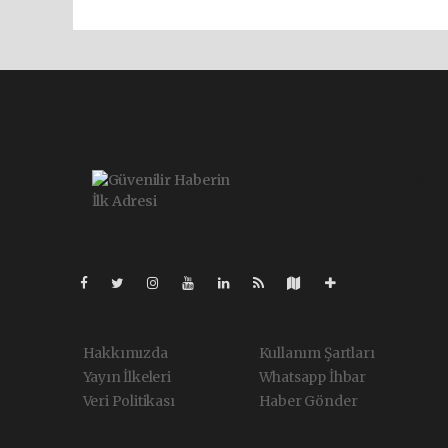
Pro-0.050
Hakkımızda
Kullanım Şartları
Yayın İlkeleri
Whatsapp İhbar
Veri Politikası
Haber Gönder