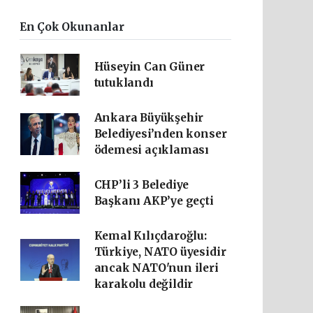
En Çok Okunanlar
Hüseyin Can Güner
tutuklandı
Ankara Büyükşehir
Belediyesi’nden konser
ödemesi açıklaması
CHP’li 3 Belediye
Başkanı AKP’ye geçti
Kemal Kılıçdaroğlu:
Türkiye, NATO üyesidir
ancak NATO'nun ileri
karakolu değildir