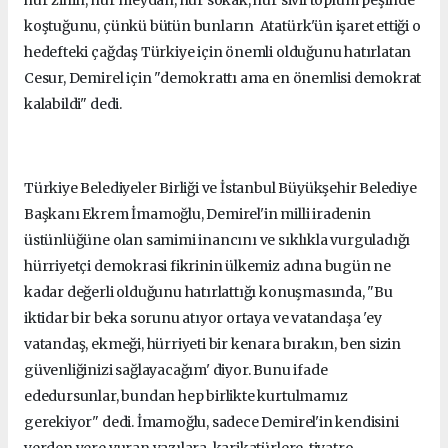
koştuğunu, çünkü bütün bunların Atatürk'ün işaret ettiği o
hedefteki çağdaş Türkiye için önemli olduğunu hatırlatan
Cesur, Demirel için "demokrattı ama en önemlisi demokrat
kalabildi" dedi.
Türkiye Belediyeler Birliği ve İstanbul Büyükşehir Belediye
Başkanı Ekrem İmamoğlu, Demirel'in milli iradenin
üstünlüğüne olan samimi inancını ve sıklıkla vurguladığı
hürriyetçi demokrasi fikrinin ülkemiz adına bugün ne
kadar değerli olduğunu hatırlattığı konuşmasında, "Bu
iktidar bir beka sorunu atıyor ortaya ve vatandaşa 'ey
vatandaş, ekmeği, hürriyeti bir kenara bırakın, ben sizin
güvenliğinizi sağlayacağım' diyor. Bunu ifade
ededursunlar, bundan hep birlikte kurtulmamız
gerekiyor" dedi. İmamoğlu, sadece Demirel'in kendisini
yerden yere vuran yazılara, karikatürlere, tiyatro