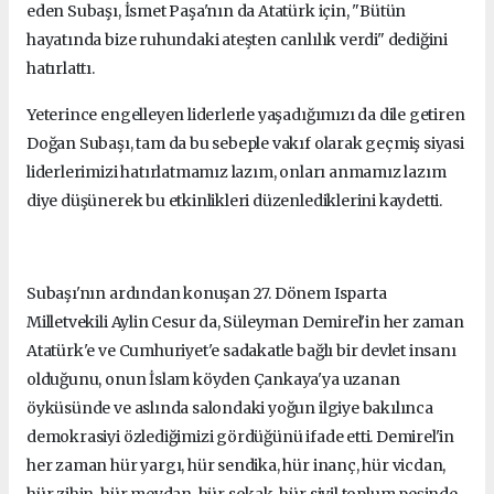
eden Subaşı, İsmet Paşa'nın da Atatürk için, "Bütün
hayatında bize ruhundaki ateşten canlılık verdi" dediğini
hatırlattı.
Yeterince engelleyen liderlerle yaşadığımızı da dile getiren
Doğan Subaşı, tam da bu sebeple vakıf olarak geçmiş siyasi
liderlerimizi hatırlatmamız lazım, onları anmamız lazım
diye düşünerek bu etkinlikleri düzenlediklerini kaydetti.
Subaşı'nın ardından konuşan 27. Dönem Isparta
Milletvekili Aylin Cesur da, Süleyman Demirel'in her zaman
Atatürk'e ve Cumhuriyet'e sadakatle bağlı bir devlet insanı
olduğunu, onun İslam köyden Çankaya'ya uzanan
öyküsünde ve aslında salondaki yoğun ilgiye bakılınca
demokrasiyi özlediğimizi gördüğünü ifade etti. Demirel'in
her zaman hür yargı, hür sendika, hür inanç, hür vicdan,
hür zihin, hür meydan, hür sokak, hür sivil toplum peşinde