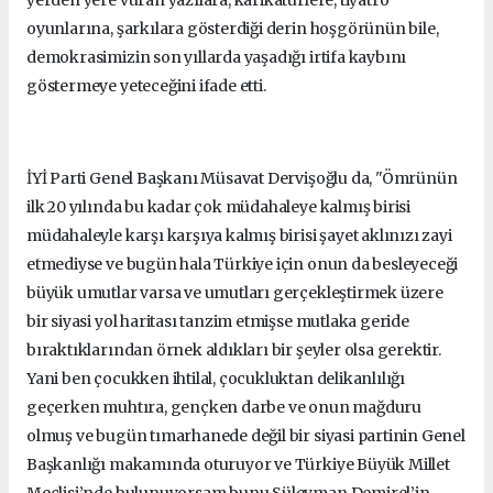
oyunlarına, şarkılara gösterdiği derin hoşgörünün bile,
demokrasimizin son yıllarda yaşadığı irtifa kaybını
göstermeye yeteceğini ifade etti.
İYİ Parti Genel Başkanı Müsavat Dervişoğlu da, "Ömrünün
ilk 20 yılında bu kadar çok müdahaleye kalmış birisi
müdahaleyle karşı karşıya kalmış birisi şayet aklınızı zayi
etmediyse ve bugün hala Türkiye için onun da besleyeceği
büyük umutlar varsa ve umutları gerçekleştirmek üzere
bir siyasi yol haritası tanzim etmişse mutlaka geride
bıraktıklarından örnek aldıkları bir şeyler olsa gerektir.
Yani ben çocukken ihtilal, çocukluktan delikanlılığı
geçerken muhtıra, gençken darbe ve onun mağduru
olmuş ve bugün tımarhanede değil bir siyasi partinin Genel
Başkanlığı makamında oturuyor ve Türkiye Büyük Millet
Meclisi’nde bulunuyorsam bunu Süleyman Demirel’in