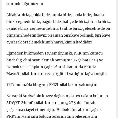
sorumluluğumuzdur.
Ahlakta biriz, akılda biriz, anıda biriz, acıda biriz, duada
biriz, cephede biriz, bağda biriz, bahçede biriz, tarlada biriz,
camide biriz, cemevinde biriz, tarihte biriz, gelecekte de bir
olmanın hedefindeyiz; o zaman biri ikiye bölmek, biri ikiye
ayırarak örselemek kimin harcı, kimin haddidir?
Eğmeden bükmeden söylemeliyim ki, PKK’nın kurucu
önderliği elini taşın altına koymuştur. 27 Şubat Barış ve
Demokratik Toplum Çağrısı’nın hitamında PKK 12
Mayıs’ta silah bırakmış ve örgütsel varlığını lağvetmiştir.
11 Temmuz’da bir grup PKK’lı silahlarını yakmıştır.
Ne var ki Suriye’nin kuzey doğusunda tesir alanı bulunan
SDG/YPG henüz silah bırakmamış, 27 Şubat İmralı
çağrısına riayet etmemiştir.
Halbuki İmralı’nın çağrısı
PKK’nın yanı sıra bölücü terörün tüm bileşenlerini