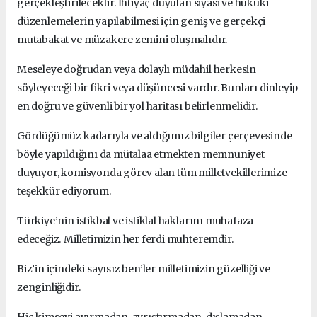
gerçekleştirilecektir.
İhtiyaç duyulan siyasi ve hukuki
düzenlemelerin yapılabilmesi için geniş ve gerçekçi
mutabakat ve müzakere zemini oluşmalıdır.
Meseleye doğrudan veya dolaylı müdahil herkesin
söyleyeceği bir fikri veya düşüncesi vardır.
Bunları dinleyip
en doğru ve güvenli bir yol haritası belirlenmelidir.
Gördüğümüz kadarıyla ve aldığımız bilgiler çerçevesinde
böyle yapıldığını da mütalaa etmekten memnuniyet
duyuyor, komisyonda görev alan tüm milletvekillerimize
teşekkür ediyorum.
Türkiye’nin istikbal ve istiklal haklarını muhafaza
edeceğiz.
Milletimizin her ferdi muhteremdir.
Biz’in içindeki sayısız ben’ler milletimizin güzelliği ve
zenginliğidir.