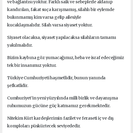
ve bağlantısı yoktur.
Farklı saik ve sebeplerle aldanıp
kandırılan, fakat suça karışmamış, silahlı bir eylemde
bulunmamış kim varsa gelip ailesiyle
kucaklaşmalıdır.
Silah varsa siyaset yoktur.
Siyaset olacaksa, siyaset yapılacaksa silahların tamamı
yakılmalıdır.
Bizim kaybına göz yumacağımız, heba ve israf edeceğimiz
tek bir insanımız yoktur.
Türkiye Cumhuriyeti haşmetlidir, bunun yanında
şefkatlidir.
Cumhuriyet’in yeni yüzyılında milli birlik ve dayanışma
ruhumuzun gücüne güç katmamız gerekmektedir.
Nitekim Kürt kardeşlerimin fazilet ve feraseti iç ve dış
komploları püskürtecek seviyededir.