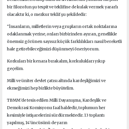
bir filozofun şu tespit ve teklifine de kulak vermek yararlı
olacaktır ki, o mezkur teklif şu şekildedir:
“İnsanların, milletlerin veya grupların ortak noktalarına
odaklanmak yerine, onları birbirinden ayıran, genellikle
önemsiz görünen sayısız küçük farklılıkları nasıl bereketli
hale getirebileceğimizi düşünmeyi öneriyorum.
Korkuları bir kenara bırakalım, korkulukları yıkıp
geçelim.
Milli ve üniter devlet çatısı altında kardeşliğimizi ve
ekmeğimizi hep birlikte büyütelim.
TBMM’de tesis edilen Milli Dayanışma, Kardeşlik ve
Demokrasi Komisyonu faal haldedir, toplumun her
kesimiyle istişarelerini sürdürmektedir.
13 toplantı
yapılmış, 14’üncüsünü de yarın