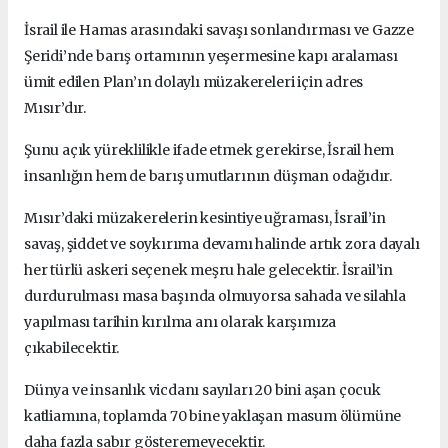
İsrail ile Hamas arasındaki savaşı sonlandırması ve Gazze
Şeridi’nde barış ortamının yeşermesine kapı aralaması
ümit edilen Plan’ın dolaylı müzakereleri için adres
Mısır’dır.
Şunu açık yüreklilikle ifade etmek gerekirse, İsrail hem
insanlığın hem de barış umutlarının düşman odağıdır.
Mısır’daki müzakerelerin kesintiye uğraması, İsrail’in
savaş, şiddet ve soykırıma devamı halinde artık zora dayalı
her türlü askeri seçenek meşru hale gelecektir.
İsrail’in
durdurulması masa başında olmuyorsa sahada ve silahla
yapılması tarihin kırılma anı olarak karşımıza
çıkabilecektir.
Dünya ve insanlık vicdanı sayıları 20 bini aşan çocuk
katliamına, toplamda 70 bine yaklaşan masum ölümüne
daha fazla sabır gösteremeyecektir.