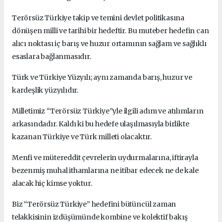
Terörsüz Türkiye takip ve temini devlet politikasına
dönüşen milli ve tarihi bir hedeftir.
Bu muteber hedefin can
alıcı noktası iç barış ve huzur ortamının sağlam ve sağlıklı
esaslara bağlanmasıdır.
Türk ve Türkiye Yüzyılı; aynı zamanda barış, huzur ve
kardeşlik yüzyılıdır.
Milletimiz “Terörsüz Türkiye”yle ilgili adım ve atılımların
arkasındadır.
Kaldı ki bu hedefe ulaşılmasıyla birlikte
kazanan Türkiye ve Türk milleti olacaktır.
Menfi ve mütereddit çevrelerin uydurmalarına, iftirayla
bezenmiş muhal ithamlarına ne itibar edecek ne de kale
alacak hiç kimse yoktur.
Biz “Terörsüz Türkiye” hedefini bütüncül zaman
telakkisinin izdüşümünde kombine ve kolektif bakış