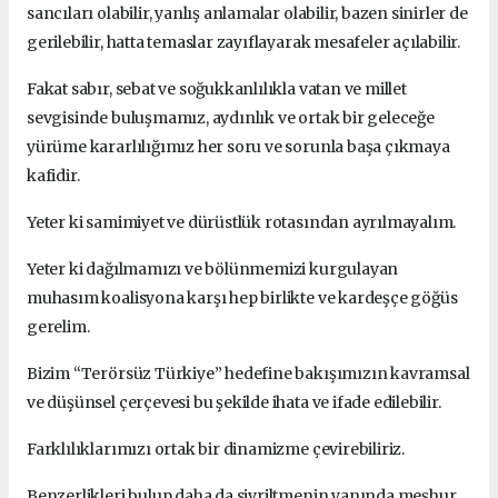
sancıları olabilir, yanlış anlamalar olabilir, bazen sinirler de
gerilebilir, hatta temaslar zayıflayarak mesafeler açılabilir.
Fakat sabır, sebat ve soğukkanlılıkla vatan ve millet
sevgisinde buluşmamız, aydınlık ve ortak bir geleceğe
yürüme kararlılığımız her soru ve sorunla başa çıkmaya
kafidir.
Yeter ki samimiyet ve dürüstlük rotasından ayrılmayalım.
Yeter ki dağılmamızı ve bölünmemizi kurgulayan
muhasım koalisyona karşı hep birlikte ve kardeşçe göğüs
gerelim.
Bizim “Terörsüz Türkiye” hedefine bakışımızın kavramsal
ve düşünsel çerçevesi bu şekilde ihata ve ifade edilebilir.
Farklılıklarımızı ortak bir dinamizme çevirebiliriz.
Benzerlikleri bulup daha da sivriltmenin yanında meşhur