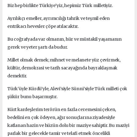
Biz hep birlikte Türkiye’yiz, hepimiz Türk milletiyiz.
Ayrılıkçı emeller, ayrımcılığı tahrik ve teşmil eden
entrikacı hevesler çöpe atılacaktır.
Bu coğrafyada var olmanın, hür ve müstakil yaşamanın
gerek ve yeter şartı da budur.
Millet olmak demek; mihnet ve melanete yüz çevirmek,
kültür, demokrasi ve tarih sacayağında bayraklaşmak
demektir.
Türk’üyle Kürdü’yle, Alevi’siyle Sünni’siyle Türk milleti çok
şükür bunu başarmıştır.
Kürt kardeşlerim terörün en fazla ceremesini çeken,
bedelini en çok ödeyen, ağır sonuçlarına ziyadesiyle
katlanan hazin ve hüzün dolu bir maziye sahiptir.
Bu maziyi
parlak bir gelecekle tamir ve telafi etmek öncelikli