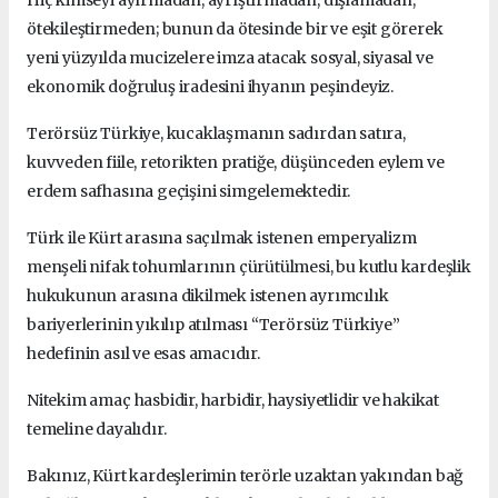
Hiç kimseyi ayırmadan, ayrıştırmadan, dışlamadan,
ötekileştirmeden; bunun da ötesinde bir ve eşit görerek
yeni yüzyılda mucizelere imza atacak sosyal, siyasal ve
ekonomik doğruluş iradesini ihyanın peşindeyiz.
Terörsüz Türkiye, kucaklaşmanın sadırdan satıra,
kuvveden fiile, retorikten pratiğe, düşünceden eylem ve
erdem safhasına geçişini simgelemektedir.
Türk ile Kürt arasına saçılmak istenen emperyalizm
menşeli nifak tohumlarının çürütülmesi, bu kutlu kardeşlik
hukukunun arasına dikilmek istenen ayrımcılık
bariyerlerinin yıkılıp atılması “Terörsüz Türkiye”
hedefinin asıl ve esas amacıdır.
Nitekim amaç hasbidir, harbidir, haysiyetlidir ve hakikat
temeline dayalıdır.
Bakınız, Kürt kardeşlerimin terörle uzaktan yakından bağ