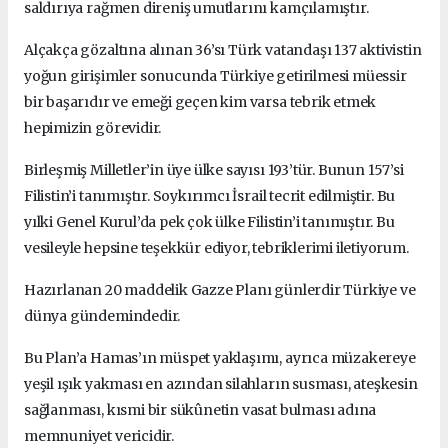
saldırıya rağmen direniş umutlarını kamçılamıştır.
Alçakça gözaltına alınan 36’sı Türk vatandaşı 137 aktivistin
yoğun girişimler sonucunda Türkiye getirilmesi müessir
bir başarıdır ve emeği geçen kim varsa tebrik etmek
hepimizin görevidir.
Birleşmiş Milletler’in üye ülke sayısı 193’tür.
Bunun 157’si
Filistin’i tanımıştır.
Soykırımcı İsrail tecrit edilmiştir.
Bu
yılki Genel Kurul’da pek çok ülke Filistin’i tanımıştır.
Bu
vesileyle hepsine teşekkür ediyor, tebriklerimi iletiyorum.
Hazırlanan 20 maddelik Gazze Planı günlerdir Türkiye ve
dünya gündemindedir.
Bu Plan’a Hamas’ın müspet yaklaşımı, ayrıca müzakereye
yeşil ışık yakması en azından silahların susması, ateşkesin
sağlanması, kısmi bir sükûnetin vasat bulması adına
memnuniyet vericidir.