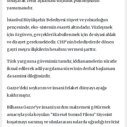
dolaşarak zehir aşılaması suçluluk psikolojisinin
yansımasıdır.
İstanbul Büyükşehir Belediyesi rüşvet ve yolsuzluğun
pençesinde, eko-sistemin esareti altındadır.
Yüzleşmek
için özgüven, gerçekleri kabullenmek için de siyasi ahlak
ve dirayet gerekmektedir.
CHP’nin belediyelerde dönen
gayri meşru ilişkilerin hesabını vermesi şarttır.
Türk yargısına güvenimiz tamdır, iddianamelerin süratle
ikmal edilerek adil yargılama sürecinin derhal başlaması
da samimi dileğimizdir.
Gazze’deki soykırım ve insani felaket dünyayı ayağa
kaldırmıştır.
Bilhassa Gazze’ye insani yardım malzemesi götürmek
amacıyla yola koyulan “Küresel Sumud Filosu” Siyonist
kuşatmayı sarsmış ve uluslararası sularda uğradığı terörist