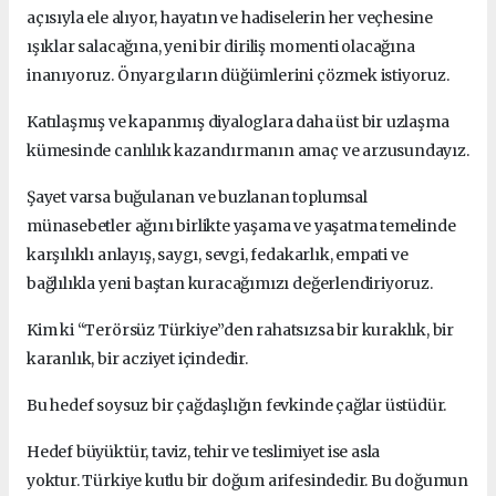
açısıyla ele alıyor, hayatın ve hadiselerin her veçhesine
ışıklar salacağına, yeni bir diriliş momenti olacağına
inanıyoruz.
Önyargıların düğümlerini çözmek istiyoruz.
Katılaşmış ve kapanmış diyaloglara daha üst bir uzlaşma
kümesinde canlılık kazandırmanın amaç ve arzusundayız.
Şayet varsa buğulanan ve buzlanan toplumsal
münasebetler ağını birlikte yaşama ve yaşatma temelinde
karşılıklı anlayış, saygı, sevgi, fedakarlık, empati ve
bağlılıkla yeni baştan kuracağımızı değerlendiriyoruz.
Kim ki “Terörsüz Türkiye”den rahatsızsa bir kuraklık, bir
karanlık, bir acziyet içindedir.
Bu hedef soysuz bir çağdaşlığın fevkinde çağlar üstüdür.
Hedef büyüktür, taviz, tehir ve teslimiyet ise asla
yoktur.
Türkiye kutlu bir doğum arifesindedir.
Bu doğumun