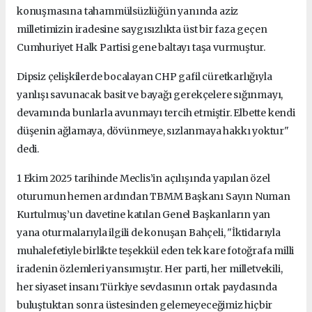
konuşmasına tahammülsüzlüğün yanında aziz
milletimizin iradesine saygısızlıkta üst bir faza geçen
Cumhuriyet Halk Partisi gene baltayı taşa vurmuştur.
Dipsiz çelişkilerde bocalayan CHP gafil cüretkarlığıyla
yanlışı savunacak basit ve bayağı gerekçelere sığınmayı,
devamında bunlarla avunmayı tercih etmiştir.
Elbette kendi
düşenin ağlamaya, dövünmeye, sızlanmaya hakkı yoktur"
dedi.
1 Ekim 2025 tarihinde Meclis’in açılışında yapılan özel
oturumun hemen ardından TBMM Başkanı Sayın Numan
Kurtulmuş’un davetine katılan Genel Başkanların yan
yana oturmalarıyla ilgili de konuşan Bahçeli, "
İktidarıyla
muhalefetiyle birlikte teşekkül eden tek kare fotoğrafa milli
iradenin özlemleri yansımıştır.
Her parti, her milletvekili,
her siyaset insanı Türkiye sevdasının ortak paydasında
buluştuktan sonra üstesinden gelemeyeceğimiz hiçbir