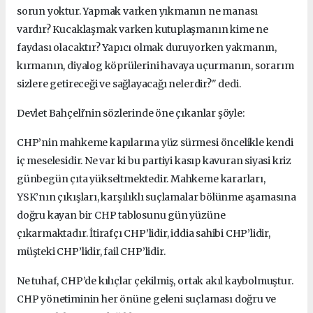
sorun yoktur.
Yapmak varken yıkmanın ne manası
vardır?
Kucaklaşmak varken kutuplaşmanın kime ne
faydası olacaktır?
Yapıcı olmak duruyorken yakmanın,
kırmanın, diyalog köprülerini havaya uçurmanın, sorarım
sizlere getireceği ve sağlayacağı nelerdir?" dedi.
Devlet Bahçeli'nin sözlerinde öne çıkanlar şöyle:
CHP’nin mahkeme kapılarına yüz sürmesi öncelikle kendi
iç meselesidir.
Ne var ki bu partiyi kasıp kavuran siyasi kriz
günbegün çıta yükseltmektedir.
Mahkeme kararları,
YSK’nın çıkışları, karşılıklı suçlamalar bölünme aşamasına
doğru kayan bir CHP tablosunu gün yüzüne
çıkarmaktadır.
İtirafçı CHP’lidir, iddia sahibi CHP’lidir,
müşteki CHP’lidir, fail CHP’lidir.
Ne tuhaf, CHP’de kılıçlar çekilmiş, ortak akıl kaybolmuştur.
CHP yönetiminin her önüne geleni suçlaması doğru ve