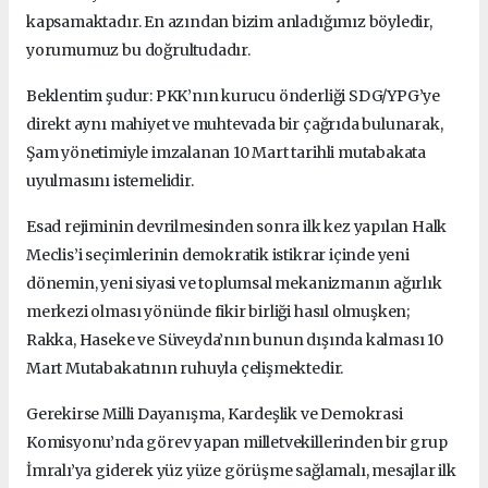
kapsamaktadır. En azından bizim anladığımız böyledir,
yorumumuz bu doğrultudadır.
Beklentim şudur: PKK’nın kurucu önderliği SDG/YPG’ye
direkt aynı mahiyet ve muhtevada bir çağrıda bulunarak,
Şam yönetimiyle imzalanan 10 Mart tarihli mutabakata
uyulmasını istemelidir.
Esad rejiminin devrilmesinden sonra ilk kez yapılan Halk
Meclis’i seçimlerinin demokratik istikrar içinde yeni
dönemin, yeni siyasi ve toplumsal mekanizmanın ağırlık
merkezi olması yönünde fikir birliği hasıl olmuşken;
Rakka, Haseke ve Süveyda’nın bunun dışında kalması 10
Mart Mutabakatının ruhuyla çelişmektedir.
Gerekirse Milli Dayanışma, Kardeşlik ve Demokrasi
Komisyonu’nda görev yapan milletvekillerinden bir grup
İmralı’ya giderek yüz yüze görüşme sağlamalı, mesajlar ilk