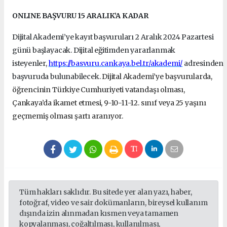
ONLINE BAŞVURU 15 ARALIK’A KADAR
Dijital Akademi’ye kayıt başvuruları 2 Aralık 2024 Pazartesi
günü başlayacak. Dijital eğitimden yararlanmak
isteyenler,
https://basvuru.cankaya.bel.tr/akademi/
adresinden
başvuruda bulunabilecek.
Dijital Akademi’ye başvurularda,
öğrencinin Türkiye Cumhuriyeti vatandaşı olması,
Çankaya’da ikamet etmesi, 9-10-11-12. sınıf veya 25 yaşını
geçmemiş olması şartı aranıyor.
Tüm hakları saklıdır. Bu sitede yer alan yazı, haber,
fotoğraf, video ve sair dokümanların, bireysel kullanım
dışında izin alınmadan kısmen veya tamamen
kopyalanması, çoğaltılması, kullanılması,