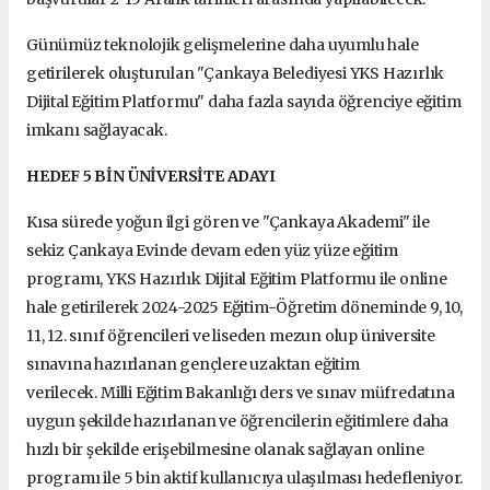
Günümüz teknolojik gelişmelerine daha uyumlu hale
getirilerek oluşturulan "
Çankaya Belediyesi
YKS Hazırlık
Dijital Eğitim Platformu"
daha fazla sayıda öğrenciye eğitim
imkanı sağlayacak.
HEDEF 5 BİN ÜNİVERSİTE ADAYI
Kısa sürede yoğun ilgi gören ve "Çankaya Akademi" ile
sekiz Çankaya Evinde devam eden yüz yüze eğitim
programı,
YKS Hazırlık Dijital Eğitim Platformu
ile online
hale getirilerek
2024-2025 Eğitim-Öğretim döneminde
9, 10,
11,
12. sınıf öğrencileri ve liseden mezun olup üniversite
sınavına hazırlanan gençlere uzaktan eğitim
verilecek. Milli Eğitim Bakanlığı ders ve sınav müfredatına
uygun şekilde hazırlanan ve öğrencilerin eğitimlere
daha
hızlı bir şekilde erişebilmesine olanak sağlayan online
programı ile
5 bin aktif kullanıcıya ulaşılması hedefleniyor.