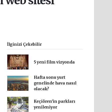
 web sitesi
0
İlginizi Çekebilir
5 yeni film vizyonda
Hafta sonu yurt
genelinde hava nasıl
olacak?
Keçiören'in parkları
yenileniyor