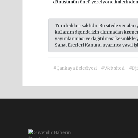
dönüşümün öncü yerel yönetimlerinden b
Tüm hakları saklıdır. Bu sitede yer alan 
kullanım dışında izin alınmadan kısmen
yayımlanması ve dağıtılması kesinlikle 
Sanat Eserleri Kanunu uyarınca yasal iş
#Çankaya Belediyesi
#Web sitesi
#Dji
Pro-0.052