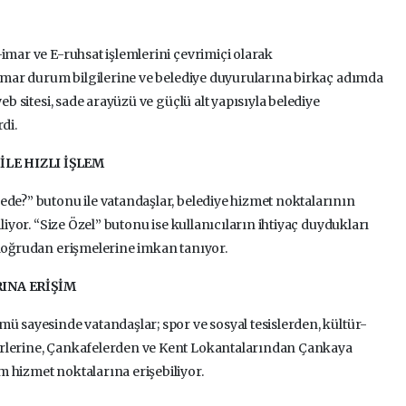
imar ve E-ruhsat işlemlerini çevrimiçi olarak
, imar durum bilgilerine ve belediye duyurularına birkaç adımda
eb sitesi, sade arayüzü ve güçlü alt yapısıyla belediye
rdi.
İLE HIZLI İŞLEM
ede?” butonu ile vatandaşlar, belediye hizmet noktalarının
iliyor. “Size Özel” butonu ise kullanıcıların ihtiyaç duydukları
 doğrudan erişmelerine imkan tanıyor.
INA ERİŞİM
mü sayesinde vatandaşlar; spor ve sosyal tesislerden, kültür-
erlerine, Çankafelerden ve Kent Lokantalarından Çankaya
 hizmet noktalarına erişebiliyor.