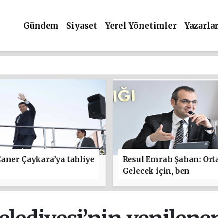
Gündem
Siyaset
Yerel Yönetimler
Yazarla
aner Çaykara’ya tahliye
Resul Emrah Şahan: Ort
Gelecek için, ben
başlamaktan yanayım