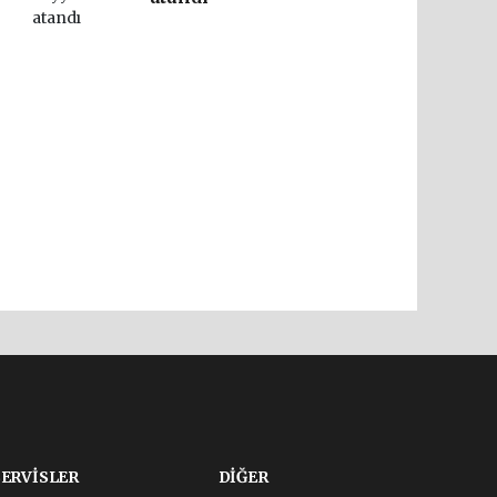
SERVİSLER
DİĞER