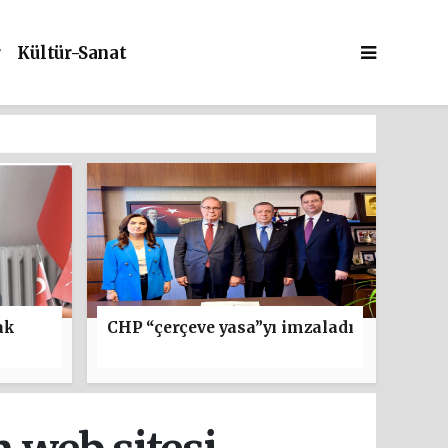
r
Kültür-Sanat
ak
CHP “çerçeve yasa”yı imzaladı