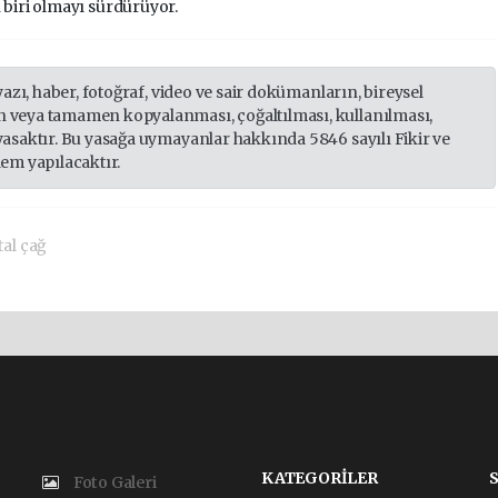
iri olmayı sürdürüyor.
yazı, haber, fotoğraf, video ve sair dokümanların, bireysel
 veya tamamen kopyalanması, çoğaltılması, kullanılması,
yasaktır. Bu yasağa uymayanlar hakkında 5846 sayılı Fikir ve
lem yapılacaktır.
tal çağ
KATEGORİLER
Foto Galeri