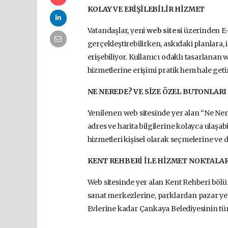
KOLAY VE ERİŞİLEBİLİR HİZMET
Vatandaşlar, yeni
web sitesi
üzerinden E-
gerçekleştirebilirken, askıdaki planlara
erişebiliyor. Kullanıcı odaklı tasarlanan w
hizmetlerine erişimi pratik hem hale geti
NE NEREDE? VE SİZE ÖZEL BUTONLARI 
Yenilenen web sitesinde yer alan “Ne Ner
adres ve harita bilgilerine kolayca ulaşab
hizmetleri kişisel olarak seçmelerine ve
KENT REHBERİ İLE HİZMET NOKTALAR
Web sitesinde yer alan Kent Rehberi bölü
sanat merkezlerine, parklardan pazar y
Evlerine kadar Çankaya Belediyesinin tüm