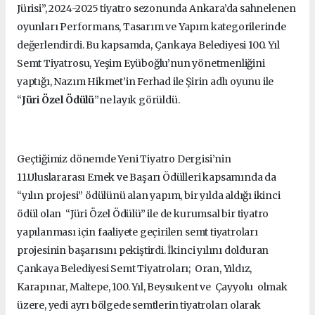
Jürisi”, 2024-2025 tiyatro sezonunda Ankara’da sahnelenen
oyunları Performans, Tasarım ve Yapım kategorilerinde
değerlendirdi. Bu kapsamda, Çankaya Belediyesi 100. Yıl
Semt Tiyatrosu, Yeşim Eyüboğlu’nun yönetmenliğini
yaptığı, Nazım Hikmet’in Ferhad ile Şirin adlı oyunu ile
“
Jüri Özel Ödülü
”ne layık görüldü.
Geçtiğimiz dönemde Yeni Tiyatro Dergisi’nin
11.Uluslararası Emek ve Başarı Ödülleri kapsamında da
“yılın projesi” ödülünü alan yapım, bir yılda aldığı ikinci
ödül olan “Jüri Özel Ödülü” ile de kurumsal bir tiyatro
yapılanması için faaliyete geçirilen semt tiyatroları
projesinin başarısını pekiştirdi. İkinci yılını dolduran
Çankaya Belediyesi Semt Tiyatroları; Oran, Yıldız,
Karapınar, Maltepe, 100. Yıl, Beysukent ve Çayyolu olmak
üzere, yedi ayrı bölgede semtlerin tiyatroları olarak