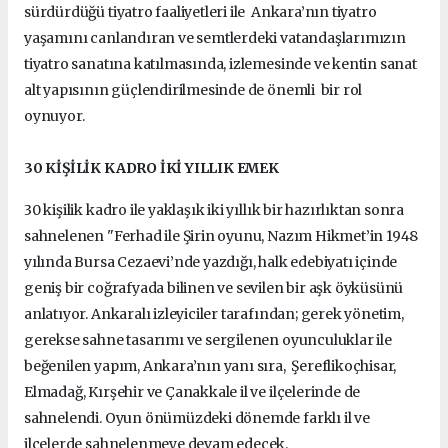
sürdürdüğü tiyatro faaliyetleri ile Ankara’nın tiyatro
yaşamını canlandıran ve semtlerdeki vatandaşlarımızın
tiyatro sanatına katılmasında, izlemesinde ve kentin sanat
alt yapısının güçlendirilmesinde de önemli bir rol
oynuyor.
30 KİŞİLİK KADRO İKİ YILLIK EMEK
30 kişilik kadro ile yaklaşık iki yıllık bir hazırlıktan sonra
sahnelenen "Ferhad ile Şirin oyunu, Nazım Hikmet’in 1948
yılında Bursa Cezaevi’nde yazdığı, halk edebiyatı içinde
geniş bir coğrafyada bilinen ve sevilen bir aşk öyküsünü
anlatıyor. Ankaralı izleyiciler tarafından; gerek yönetim,
gerekse sahne tasarımı ve sergilenen oyunculuklar ile
beğenilen yapım, Ankara’nın yanı sıra, Şereflikoçhisar,
Elmadağ, Kırşehir ve Çanakkale il ve ilçelerinde de
sahnelendi. Oyun önümüzdeki dönemde farklı il ve
ilçelerde sahnelenmeye devam edecek.