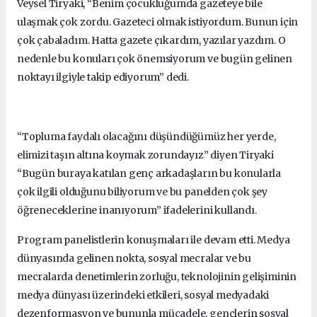
Veysel Tiryaki, “Benim çocukluğumda gazeteye bile
ulaşmak çok zordu. Gazeteci olmak istiyordum. Bunun için
çok çabaladım. Hatta gazete çıkardım, yazılar yazdım. O
nedenle bu konuları çok önemsiyorum ve bugün gelinen
noktayı ilgiyle takip ediyorum” dedi.
“Topluma faydalı olacağını düşündüğümüz her yerde,
elimizi taşın altına koymak zorundayız” diyen Tiryaki
“Bugün buraya katılan genç arkadaşların bu konularla
çok ilgili olduğunu biliyorum ve bu panelden çok şey
öğreneceklerine inanıyorum” ifadelerini kullandı.
Program panelistlerin konuşmaları ile devam etti. Medya
dünyasında gelinen nokta, sosyal mecralar ve bu
mecralarda denetimlerin zorluğu, teknolojinin gelişiminin
medya dünyası üzerindeki etkileri, sosyal medyadaki
dezenformasyon ve bununla mücadele, gençlerin sosyal