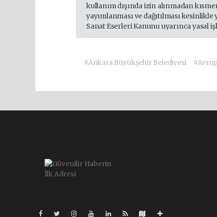
kullanım dışında izin alınmadan kısmen
yayımlanması ve dağıtılması kesinlikle 
Sanat Eserleri Kanunu uyarınca yasal iş
#Ankara Büyükşehir Belediyesi
#Avrup
Pro-0.063