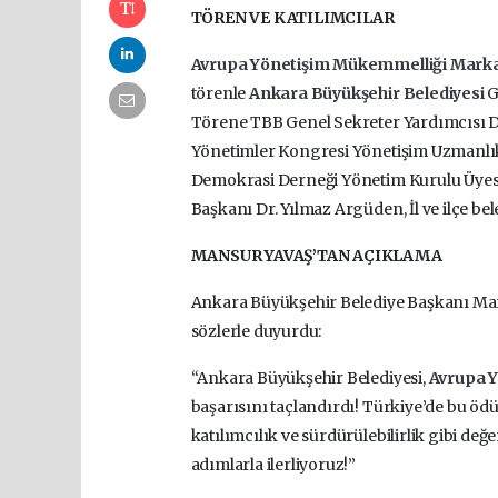
TÖREN VE KATILIMCILAR
Avrupa Yönetişim Mükemmelliği Mark
törenle
Ankara Büyükşehir Belediyesi
G
Törene
TBB Genel Sekreter Yardımcısı D
Yönetimler Kongresi Yönetişim Uzmanlık
Demokrasi Derneği Yönetim Kurulu Üyesi
Başkanı Dr. Yılmaz Argüden,
İl ve ilçe b
MANSUR YAVAŞ’TAN AÇIKLAMA
Ankara Büyükşehir Belediye Başkanı Man
sözlerle duyurdu:
“Ankara Büyükşehir Belediyesi,
Avrupa 
başarısını taçlandırdı! Türkiye’de bu ödü
katılımcılık ve sürdürülebilirlik gibi değ
adımlarla ilerliyoruz!”