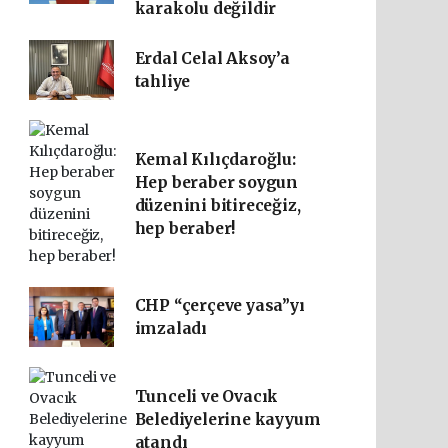
karakolu değildir
Erdal Celal Aksoy’a
tahliye
Kemal Kılıçdaroğlu:
Hep beraber soygun
düzenini bitireceğiz,
hep beraber!
CHP “çerçeve yasa”yı
imzaladı
Tunceli ve Ovacık
Belediyelerine kayyum
atandı