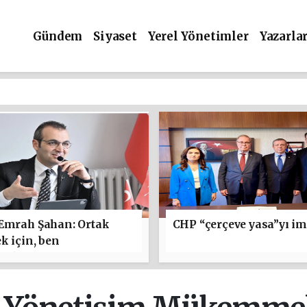
Gündem
Siyaset
Yerel Yönetimler
Yazarla
 Emrah Şahan: Ortak
CHP “çerçeve yasa”yı im
k için, ben
maktan yanayım