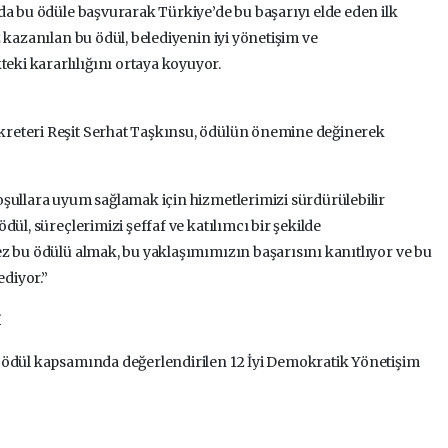
da bu ödüle başvurarak Türkiye’de bu başarıyı elde eden ilk
 kazanılan bu ödül, belediyenin iyi yönetişim ve
ki kararlılığını ortaya koyuyor.
kreteri Reşit Serhat Taşkınsu, ödülün önemine değinerek
şullara uyum sağlamak için hizmetlerimizi sürdürülebilir
ül, süreçlerimizi şeffaf ve katılımcı bir şekilde
z bu ödülü almak, bu yaklaşımımızın başarısını kanıtlıyor ve bu
ediyor.”
İ
 ödül kapsamında değerlendirilen 12 İyi Demokratik Yönetişim