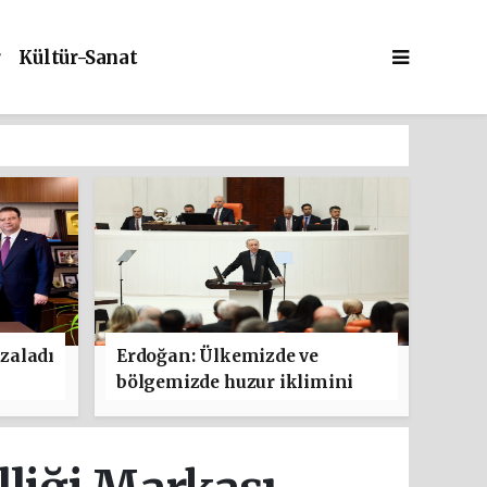
r
Kültür-Sanat
zaladı
Erdoğan: Ülkemizde ve
bölgemizde huzur iklimini
güçlendirmeyi hedefleyen bu
adımın hayırlara vesile
olmasını diliyorum