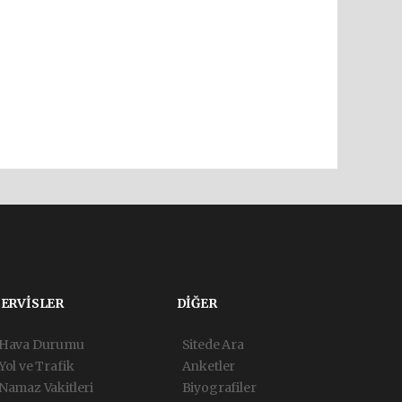
SERVİSLER
DİĞER
Hava Durumu
Sitede Ara
Yol ve Trafik
Anketler
Namaz Vakitleri
Biyografiler