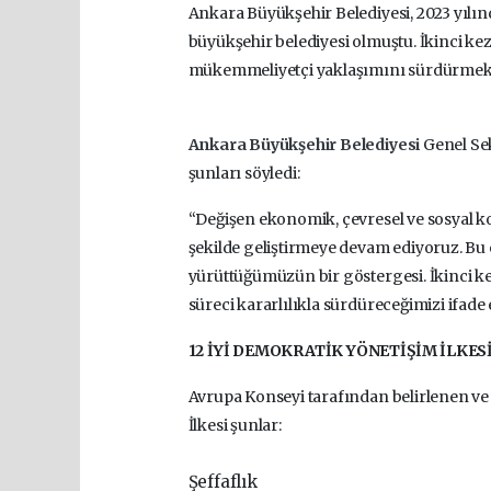
Ankara Büyükşehir Belediyesi, 2023 yılın
büyükşehir belediyesi olmuştu. İkinci kez
mükemmeliyetçi yaklaşımını sürdürmekte
Ankara Büyükşehir Belediyesi
Genel Se
şunları söyledi:
“Değişen ekonomik, çevresel ve sosyal ko
şekilde geliştirmeye devam ediyoruz. Bu öd
yürüttüğümüzün bir göstergesi. İkinci ke
süreci kararlılıkla sürdüreceğimizi ifade 
12 İYİ DEMOKRATİK YÖNETİŞİM İLKES
Avrupa Konseyi tarafından belirlenen ve
İlkesi şunlar:
Şeffaflık