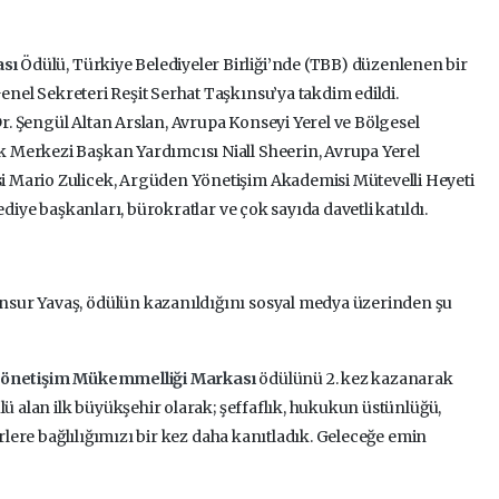
ası
Ödülü, Türkiye Belediyeler Birliği’nde (TBB) düzenlenen bir
enel Sekreteri Reşit Serhat Taşkınsu’ya takdim edildi.
r. Şengül Altan Arslan,
Avrupa Konseyi Yerel ve Bölgesel
 Merkezi Başkan Yardımcısı Niall Sheerin,
Avrupa Yerel
 Mario Zulicek,
Argüden Yönetişim Akademisi Mütevelli Heyeti
elediye başkanları, bürokratlar ve çok sayıda davetli katıldı.
sur Yavaş, ödülün kazanıldığını sosyal medya üzerinden şu
Yönetişim Mükemmelliği Markası
ödülünü 2. kez kazanarak
lü alan ilk büyükşehir olarak; şeffaflık, hukukun üstünlüğü,
erlere bağlılığımızı bir kez daha kanıtladık. Geleceğe emin