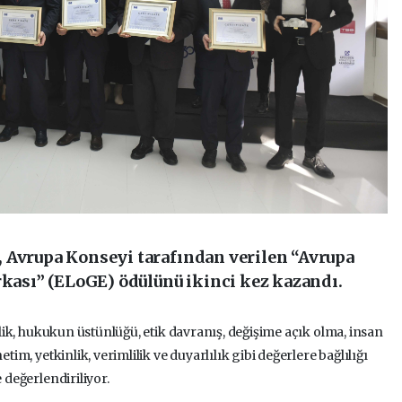
 Avrupa Konseyi tarafından verilen “Avrupa
sı” (ELoGE) ödülünü ikinci kez kazandı.
irlik, hukukun üstünlüğü, etik davranış, değişime açık olma, insan
etim, yetkinlik, verimlilik ve duyarlılık gibi değerlere bağlılığı
 değerlendiriliyor.