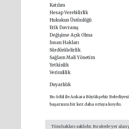
Katılım
Hesap Verebilirlik
Hukukun Üstünlüğü
Etik Davranış
Değişime Açık Olma
İnsan Hakları
Sürdürülelirlik
Sağlam Mali Yönetim
Yetkinlik
Verimlilik
Duyarlılık
Bu ödül ile Ankara Büyükşehir Belediyesi
başarısını bir kez daha ortaya koydu.
Tüm hakları saklıdır. Bu sitede yer alan 