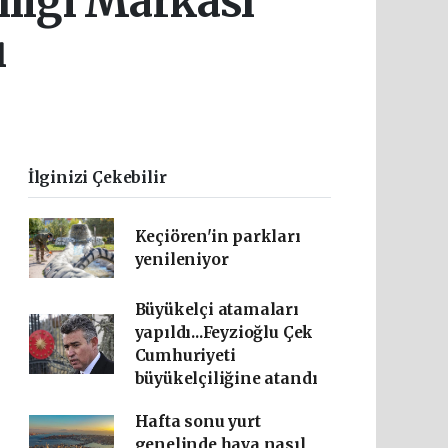
liği Markası
ı
0
İlginizi Çekebilir
Keçiören'in parkları
yenileniyor
Büyükelçi atamaları
yapıldı...Feyzioğlu Çek
Cumhuriyeti
büyükelçiliğine atandı
Hafta sonu yurt
genelinde hava nasıl