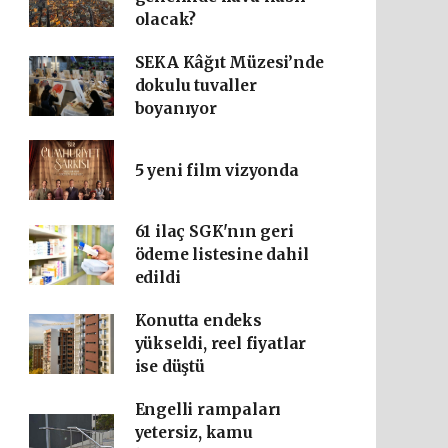
olacak?
SEKA Kâğıt Müzesi’nde
dokulu tuvaller
boyanıyor
5 yeni film vizyonda
61 ilaç SGK'nın geri
ödeme listesine dahil
edildi
Konutta endeks
yükseldi, reel fiyatlar
ise düştü
Engelli rampaları
yetersiz, kamu