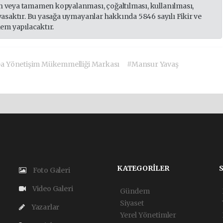
 veya tamamen kopyalanması, çoğaltılması, kullanılması,
yasaktır. Bu yasağa uymayanlar hakkında 5846 sayılı Fikir ve
lem yapılacaktır.
a Yönetişim Mükemmelliği Markası
#Mansur Yavaş
KATEGORİLER
Foto Galeri
Video Galeri
Gündem
Siyaset
Yazarlar
Yerel Yönetimler