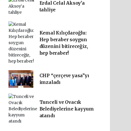
Erdal Celal Aksoy’a
tahliye
Kemal Kılıçdaroğlu:
Hep beraber soygun
düzenini bitireceğiz,
hep beraber!
CHP “çerçeve yasa”yı
imzaladı
Tunceli ve Ovacık
Belediyelerine kayyum
atandı