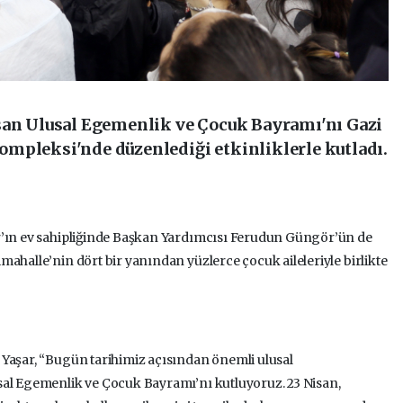
san Ulusal Egemenlik ve Çocuk Bayramı'nı Gazi
mpleksi'nde düzenlediği etkinliklerle kutladı.
r’ın ev sahipliğinde Başkan Yardımcısı Ferudun Güngör’ün de
ahalle’nin dört bir yanından yüzlerce çocuk aileleriyle birlikte
 Yaşar, “Bugün tarihimiz açısından önemli ulusal
sal Egemenlik ve Çocuk Bayramı’nı kutluyoruz. 23 Nisan,