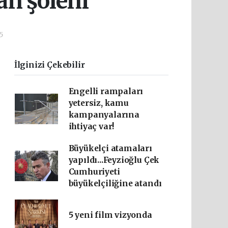
an şöleni
5
İlginizi Çekebilir
Engelli rampaları
yetersiz, kamu
kampanyalarına
ihtiyaç var!
Büyükelçi atamaları
yapıldı...Feyzioğlu Çek
Cumhuriyeti
büyükelçiliğine atandı
5 yeni film vizyonda