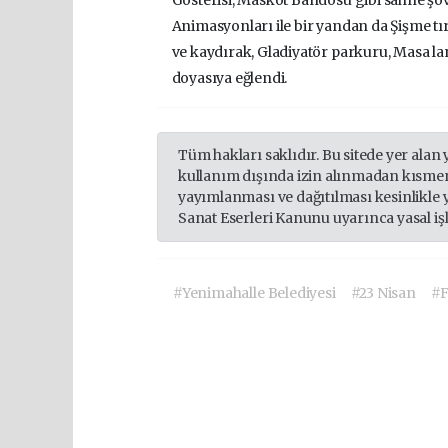
Animasyonları ile bir yandan da Şişme tı
ve kaydırak, Gladiyatör parkuru, Masa lan
doyasıya eğlendi.
Tüm hakları saklıdır. Bu sitede yer alan 
kullanım dışında izin alınmadan kısmen
yayımlanması ve dağıtılması kesinlikle 
Sanat Eserleri Kanunu uyarınca yasal iş
#Yenimahalle Belediyesi
#23 Nisan
#F