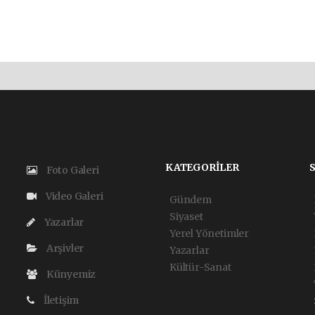
KATEGORİLER
Foto Galeri
Video Galeri
Gündem
Siyaset
Yazarlar
Yerel Yönetimler
Arşivler
Yazarlar
Kültür-Sanat
Künyemiz
İletişim