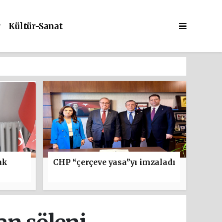
r
Kültür-Sanat
ak
CHP “çerçeve yasa”yı imzaladı