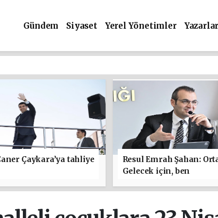
Gündem
Siyaset
Yerel Yönetimler
Yazarla
aner Çaykara’ya tahliye
Resul Emrah Şahan: Ort
Gelecek için, ben
başlamaktan yanayım