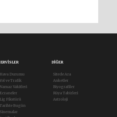
SERVİSLER
DİĞER
Hava Durumu
Sitede Ara
Yol ve Trafik
Anketler
Namaz Vakitleri
Biyografiler
Eczaneler
Rüya Tabirleri
Lig Fikstürü
Astroloji
Tarihte Bugün
Sinemalar