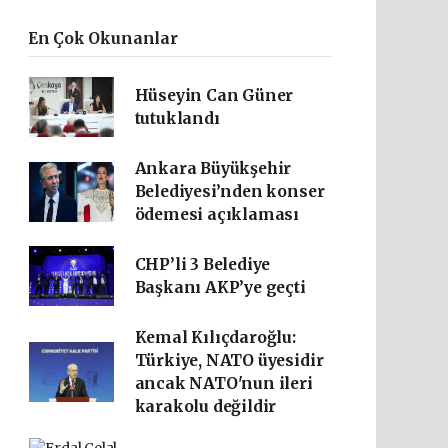
En Çok Okunanlar
Hüseyin Can Güner
tutuklandı
Ankara Büyükşehir
Belediyesi’nden konser
ödemesi açıklaması
CHP’li 3 Belediye
Başkanı AKP’ye geçti
Kemal Kılıçdaroğlu:
Türkiye, NATO üyesidir
ancak NATO'nun ileri
karakolu değildir