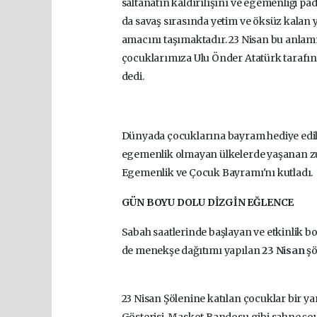
saltanatın kaldırılışını ve egemenliği p
da savaş sırasında yetim ve öksüz kalan 
amacını taşımaktadır. 23 Nisan bu anlam
çocuklarımıza Ulu Önder Atatürk tarafın
dedi.
Dünyada çocuklarına bayram hediye edil
egemenlik olmayan ülkelerde yaşanan z
Egemenlik ve Çocuk Bayramı'nı kutladı.
GÜN BOYU DOLU DİZGİN EĞLENCE
Sabah saatlerinde başlayan ve
etkinlik b
de menekşe dağıtımı yapılan
23 Nisan
şö
23 Nisan
Şölenine katılan çocuklar bir y
Gösterisi, Maskot Bandosu gibi sahne şov