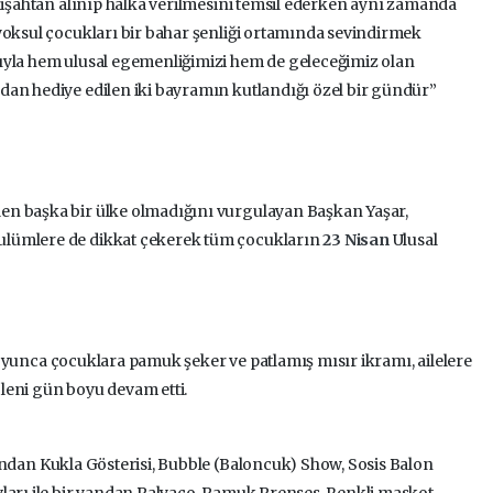
adişahtan alınıp halka verilmesini temsil ederken aynı zamanda
yoksul çocukları bir bahar şenliği ortamında sevindirmek
ıyla hem ulusal egemenliğimizi hem de geleceğimiz olan
dan hediye edilen iki bayramın kutlandığı özel bir gündür”
en başka bir ülke olmadığını vurgulayan Başkan Yaşar,
ulümlere de dikkat çekerek tüm çocukların
23 Nisan
Ulusal
oyunca çocuklara pamuk şeker ve patlamış mısır ikramı, ailelere
leni gün boyu devam etti.
andan Kukla Gösterisi, Bubble (Baloncuk) Show, Sosis Balon
ları ile bir yandan Palyaço, Pamuk Prenses, Renkli maskot