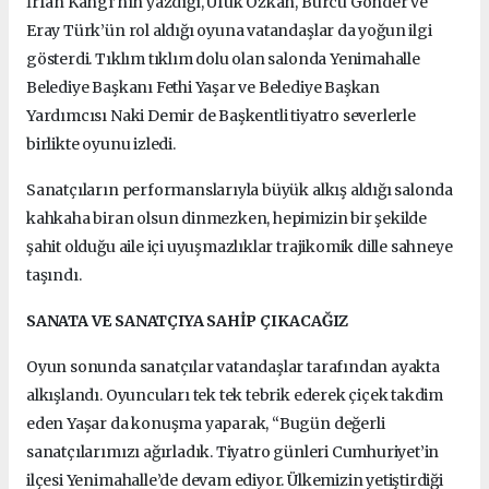
İrfan Kangı’nın yazdığı, Ufuk Özkan, Burcu Gönder ve
Eray Türk’ün rol aldığı oyuna vatandaşlar da yoğun ilgi
gösterdi. Tıklım tıklım dolu olan salonda Yenimahalle
Belediye Başkanı Fethi Yaşar ve Belediye Başkan
Yardımcısı Naki Demir de Başkentli tiyatro severlerle
birlikte oyunu izledi.
Sanatçıların performanslarıyla büyük alkış aldığı salonda
kahkaha biran olsun dinmezken, hepimizin bir şekilde
şahit olduğu aile içi uyuşmazlıklar trajikomik dille sahneye
taşındı.
SANATA VE SANATÇIYA SAHİP ÇIKACAĞIZ
Oyun sonunda sanatçılar vatandaşlar tarafından ayakta
alkışlandı. Oyuncuları tek tek tebrik ederek çiçek takdim
eden Yaşar da konuşma yaparak, “Bugün değerli
sanatçılarımızı ağırladık. Tiyatro günleri Cumhuriyet’in
ilçesi Yenimahalle’de devam ediyor. Ülkemizin yetiştirdiği