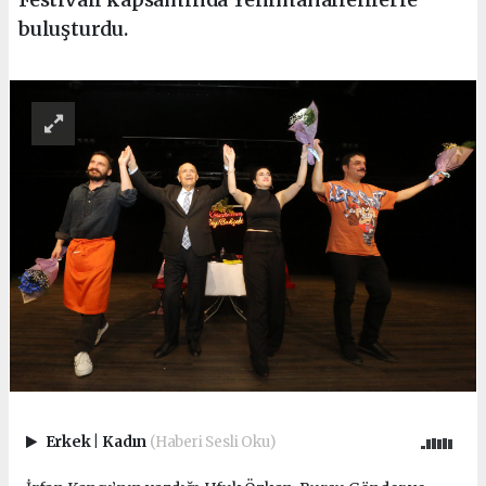
buluşturdu.
Erkek
|
Kadın
(Haberi Sesli Oku)