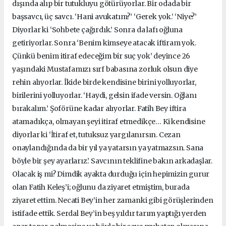
dışında alıp bir tutukluyu götürüyorlar. Bir odada bir
başsavcı, üç savcı. ‘Hani avukatım?’ ‘Gerek yok.’ ‘Niye?’
Diyorlar ki ‘Sohbete çağırdık.’ Sonra da lafı oğluna
getiriyorlar. Sonra ‘Benim kimseye atacak iftiram yok.
Çünkü benim itiraf edeceğim bir suç yok’ deyince 26
yaşındaki Mustafamızı sırf babasına zorluk olsun diye
rehin alıyorlar. İkide birde kendisine birini yolluyorlar,
birilerini yolluyorlar. ‘Haydi, gelsin ifade versin. Oğlanı
bırakalım.’ Şoförüne kadar alıyorlar. Fatih Bey iftira
atamadıkça, olmayan şeyi itiraf etmedikçe… Ki kendisine
diyorlar ki ‘İtiraf et, tutuksuz yargılanırsın. Cezan
onaylandığında da bir yıl ya yatarsın ya yatmazsın. Sana
böyle bir şey ayarlarız.’ Savcının teklifine bakın arkadaşlar.
Olacak iş mi? Dimdik ayakta durduğu için hepimizin gurur
olan Fatih Keleş’i; oğlunu da ziyaret etmiştim, burada
ziyaret ettim. Necati Bey’in her zamanki gibi görüşlerinden
istifade ettik. Serdal Bey’in beş yıldır tarım yaptığı yerden