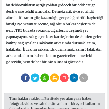
bu delibozukların açtığı yoldan gidecek bir delibozuğa
denk gelse tehdit altındalar. Demokratik siyaset tehdit
altında. İftiranın güç kazandığı, gerçekliğin irtifa kaybettiği
bir algı yönetimi sürecine, sağ olsun bu kardeşlerim de
gerçi TRT burada yokmuş, diğerlerini de şimdi şey
yapmayayım. Adı geçen bazı kardeşlerim de elinden gelen
katkıyı sağlıyorlar. Hakikatin arkasında durmak lazım,
hakikatin. İftiranın arkasında durmamak lazım. Hakikatin
arkasında durmak; hem bütün gazetecilerin mesleki
görevidir, hem de her birinizin insani görevidir.
Tüm hakları saklıdır. Bu sitede yer alan yazı, haber,
fotoğraf, video ve sair dokümanların, bireysel kullanım
dışında izin alınmadan kısmen veya tamamen