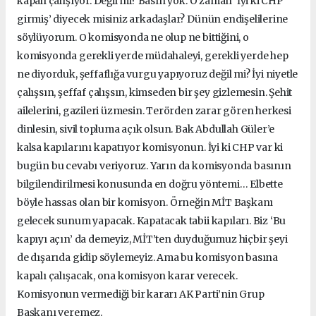
kapalı çalışıyor. Değil mi? Basın yok. O zaman ‘İyi ki CHP
girmiş’ diyecek misiniz arkadaşlar? Dünün endişelilerine
söylüyorum. O komisyonda ne olup ne bittiğini, o
komisyonda gerekli yerde müdahaleyi, gerekli yerde hep
ne diyorduk, şeffaflığa vurgu yapıyoruz değil mi? İyi niyetle
çalışsın, şeffaf çalışsın, kimseden bir şey gizlemesin. Şehit
ailelerini, gazileri üzmesin. Terörden zarar gören herkesi
dinlesin, sivil topluma açık olsun. Bak Abdullah Güler’e
kalsa kapılarını kapatıyor komisyonun. İyi ki CHP var ki
bugün bu cevabı veriyoruz. Yarın da komisyonda basının
bilgilendirilmesi konusunda en doğru yöntemi… Elbette
böyle hassas olan bir komisyon. Örneğin MİT Başkanı
gelecek sunum yapacak. Kapatacak tabii kapıları. Biz ‘Bu
kapıyı açın’ da demeyiz, MİT’ten duyduğumuz hiçbir şeyi
de dışarıda gidip söylemeyiz. Ama bu komisyon basına
kapalı çalışacak, ona komisyon karar verecek.
Komisyonun vermediği bir kararı AK Parti’nin Grup
Başkanı veremez.