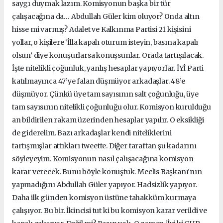
saygı duymak lazım. Komisyonun başka bir tür
çalışacağına da… Abdullah Güler kim oluyor? Onda altın
hisse mi varmış? Adalet ve Kalkınma Partisi 21 kişisini
yollar, o kişilere ‘İlla kapalı oturum isteyin, basına kapalı
olsun’ diye konuşurlarsa konuşsunlar. Orada tartışılacak.
İşte nitelikli çoğunluk, yanlış hesaplar yapıyorlar. İYİ Parti
katılmayınca 47’ye falan düşmüyor arkadaşlar. 48’e
düşmüyor. Çünkü üye tam sayısının salt çoğunluğu, üye
tam sayısının nitelikli çoğunluğu olur. Komisyon kurulduğu
an bildirilen rakam üzerinden hesaplar yapılır. O eksikliği
de giderelim. Bazı arkadaşlar kendi niteliklerini
tartışmışlar attıkları tweette. Diğer taraftan şu kadarını
söyleyeyim. Komisyonun nasıl çalışacağına komisyon
karar verecek. Bunu böyle konuştuk. Meclis Başkanı’nın
yapmadığını Abdullah Güler yapıyor. Hadsizlik yapıyor.
Daha ilk günden komisyon üstüne tahakküm kurmaya
çalışıyor. Bu bir. İkincisi tut ki bu komisyon karar verildi ve