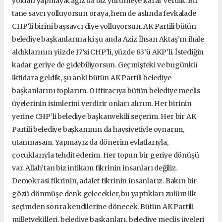
yoldan yapmayacağız da biz yürümeye karar verdik. Bir
tane savcı yolluyorsun oraya, hem de aslında fevkalade
CHP’li birini başsavcı diye yolluyorsun. AK Partili bütün
belediye başkanlarına ki şu anda Aziz İhsan Aktaş’ın ihale
aldıklarının yüzde 17’si CHP’li, yüzde 83’ü AKP’li. İstediğin
kadar geriye de gidebiliyorsun. Geçmişteki ve bugünkü
iktidara geldik, şu anki bütün AK Partili belediye
başkanlarını toplarım. O iftiracıya bütün belediye meclis
üyelerinin isimlerini verdirir onları alırım. Her birinin
yerine CHP’li belediye başkanvekili seçerim. Her bir AK
Partili belediye başkanının da haysiyetiyle oynarım,
utanmasam. Yapmayız da dönerim evlatlarıyla,
çocuklarıyla tehdit ederim. Her topun bir geriye dönüşü
var. Allah’tan biz intikam fikrinin insanları değiliz.
Demokrasi fikrinin, adalet fikrinin insanlarız. Bakın bir
gözü dönmüşe denk gelecekler, bu yaptıkları zulüm ilk
seçimden sonra kendilerine dönecek. Bütün AK Partili
milletvekilleri, belediye başkanları, belediye meclis üyeleri