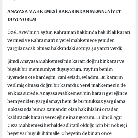
ANAYASA MAHKEMESİ KARARINDAN MEMNUNİYET
DUYUYORUM
Özel, AYM’nin Tayfun Kahraman hakkında hak ihlali kararı
vermesi ve Kahraman’ın yerel mahkemece yeniden
yargılanacak olması hakkındaki soruya şu yanıtı verdi:
Şimdi Anayasa Mahkemesi’nin kararı doğru bir karar ve
büyük bir memnuniyet duyuyorum. Tayfun benim
üyemden öte kardeşim. Yani evladı, evladım. Bu kararın
verilmiş olması doğru bir karardır. Yerel mahkemenin de
en kısa sürede, Anayasa Mahkemesi’nin kararı gereğince
hem yeniden yargılamayı hem de bu tutuksuz yargılama
noktasında bunca zamandır olan hak ihlalini ortadan
kaldıracak kararı vereceğine inanıyorum. 13’üncü Ağır
Ceza Mahkemesi herhalde adli tatil olduğu için bir nöbetçi
heyet var büyük ihtimalle. O heyetin de bir an önce