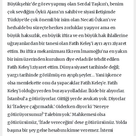
Büyükşehir’de görev yapmış olan Serdal Taşkın’ı, benim
çok sevdiğim Öykü Ajans’ın sahibi ve siyasi iletişimde
Türkiye’de çok önemli bir isim olan Necati Özkan’ı ve
herhalde bu süreçte herkes zorluklar yaşıyor ama en
büyük haksızlık, en büyük iftira ve en büyük hak ihlallerine
uğrayanlardan bir tanesi olan Fatih Keleş’i ayrı ayrı ziyaret
ettim. Bu iftira mekanizması Ekrem İmamoğlu’na en yakın
bir isim üzerinden kurulsun diye evladı ile tehdit edilen
Fatih Keleş’i ziyaret ettim. Dünya siyaset tarihinde değil;
yargı tarihinde görülmüş en ayıplı şeyler… Yani işkence
olsa memlekette onu da yapacaklar Fatih Keleş’e. Fatih
Keleş’i olduğu yerden buraya yolladılar. İkide bir alıyorlar.
İstanbul’a götürüyorlar. Gittiği yerde avukatı yok. Diyorlar
ki ‘İfadeye çağırmadık.’ Giderken diyor ki ‘Nereye
götürüyorsunuz? Talebim yok.’ Mahkemesi olsa
götürürsünüz, ‘İfade vereceğim’ dese götürürsünüz. Yolda
başına bir şey gelse hesabını kimse veremez. İstemi