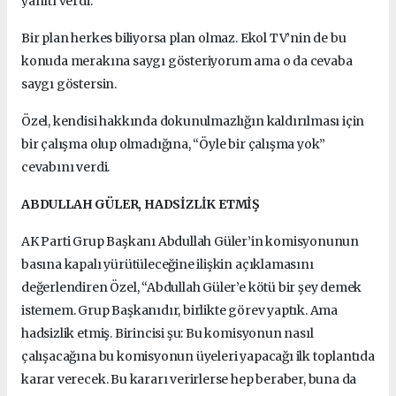
yanıtı verdi:
Bir plan herkes biliyorsa plan olmaz. Ekol TV’nin de bu
konuda merakına saygı gösteriyorum ama o da cevaba
saygı göstersin.
Özel, kendisi hakkında dokunulmazlığın kaldırılması için
bir çalışma olup olmadığına, “Öyle bir çalışma yok”
cevabını verdi.
ABDULLAH GÜLER, HADSİZLİK ETMİŞ
AK Parti Grup Başkanı Abdullah Güler’in komisyonunun
basına kapalı yürütüleceğine ilişkin açıklamasını
değerlendiren Özel, “Abdullah Güler’e kötü bir şey demek
istemem. Grup Başkanıdır, birlikte görev yaptık. Ama
hadsizlik etmiş. Birincisi şu: Bu komisyonun nasıl
çalışacağına bu komisyonun üyeleri yapacağı ilk toplantıda
karar verecek. Bu kararı verirlerse hep beraber, buna da