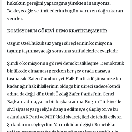
hukukun gereğini yapacağına yürekten inanıyoruz.
Bekleyeceğiz ve ümit ederim bugün, yarın en doğru kararı
verirler.
KOMİSYONUN GÖREVİ DEMOKRATİKLEŞMEDİR
Özgür Özel, hukuksuz yargı süreçlerinin komisyona
taşınıp taşınmayacağı sorusunu şu ifadelerle cevapladı:
Şimdi o komisyonun görevi demokratikleşme. Demokratik
bir ülkede olmaması gereken her şey orada masaya
taşınacak. Zaten Cumhuriyet Halk Partisi düşünsenize bu
kadar ağır hak ihlallerinin olduğu bir süreci sadece kendi
adına da değil, dün Ümit Özdağ Zafer Partisi’nin Genel
Başkanı adına, yarın bir başkası adına. Bugün Türkiye’de
sivil siyaset yargı eliyle dizayn edilmeye çalışılıyor. Ve bu
aslında AK Parti ve MHP’deki siyasetçileri de tehdit ediyor.
Şu kadarını söyleyelim. Yarın iktidar değişti. Bu açtıkları