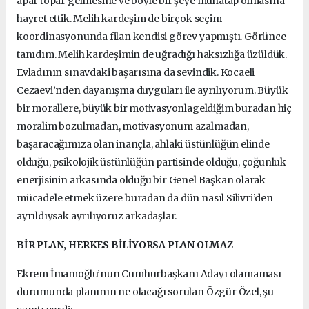
apar topar gelmesine ve böyle bir şeye muhatap olmasına
hayret ettik. Melih kardeşim de birçok seçim
koordinasyonunda filan kendisi görev yapmıştı. Görünce
tanıdım. Melih kardeşimin de uğradığı haksızlığa üzüldük.
Evladının sınavdaki başarısına da sevindik. Kocaeli
Cezaevi’nden dayanışma duyguları ile ayrılıyorum. Büyük
bir morallere, büyük bir motivasyonlageldiğim buradan hiç
moralim bozulmadan, motivasyonum azalmadan,
başaracağımıza olan inançla, ahlaki üstünlüğün elinde
olduğu, psikolojik üstünlüğün partisinde olduğu, çoğunluk
enerjisinin arkasında olduğu bir Genel Başkan olarak
mücadele etmek üzere buradan da dün nasıl Silivri’den
ayrıldıysak ayrılıyoruz arkadaşlar.
BİR PLAN, HERKES BİLİYORSA PLAN OLMAZ
Ekrem İmamoğlu’nun Cumhurbaşkanı Adayı olamaması
durumunda planının ne olacağı sorulan Özgür Özel, şu