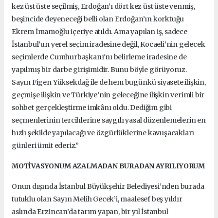
kez üst üste seçilmiş, Erdoğan’ı dört kez üst üste yenmiş,
beşincide deyeneceği belli olan Erdoğan’ın korktuğu
Ekrem İmamoğlu içeriye atıldı. Ama yapılan iş, sadece
İstanbul’un yerel seçim iradesine değil, Kocaeli’nin gelecek
seçimlerde Cumhurbaşkanı’nı belirleme iradesine de
yapılmış bir darbe girişimidir. Bunu böyle görüyoruz.
Sayın Figen Yüksekdağ ile de hem bugünkü siyasete ilişkin,
geçmişe ilişkin ve Türkiye’nin geleceğine ilişkin verimli bir
sohbet gerçekleştirme imkânı oldu. Dediğim gibi
seçmenlerinin tercihlerine saygılı yasal düzenlemelerin en
hızlı şekilde yapılacağı ve özgürlüklerine kavuşacakları
günleri ümit ederiz.”
MOTİVASYONUM AZALMADAN BURADAN AYRILIYORUM
Onun dışında İstanbul Büyükşehir Belediyesi’nden burada
tutuklu olan Sayın Melih Gecek’i, maalesef beş yıldır
aslında Erzincan’da tarım yapan, bir yıl İstanbul