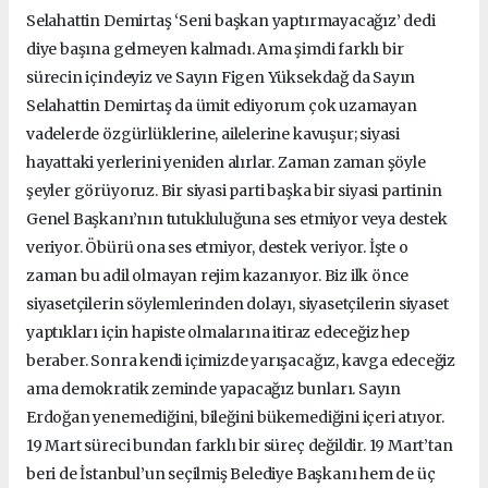
Selahattin Demirtaş ‘Seni başkan yaptırmayacağız’ dedi
diye başına gelmeyen kalmadı. Ama şimdi farklı bir
sürecin içindeyiz ve Sayın Figen Yüksekdağ da Sayın
Selahattin Demirtaş da ümit ediyorum çok uzamayan
vadelerde özgürlüklerine, ailelerine kavuşur; siyasi
hayattaki yerlerini yeniden alırlar. Zaman zaman şöyle
şeyler görüyoruz. Bir siyasi parti başka bir siyasi partinin
Genel Başkanı’nın tutukluluğuna ses etmiyor veya destek
veriyor. Öbürü ona ses etmiyor, destek veriyor. İşte o
zaman bu adil olmayan rejim kazanıyor. Biz ilk önce
siyasetçilerin söylemlerinden dolayı, siyasetçilerin siyaset
yaptıkları için hapiste olmalarına itiraz edeceğiz hep
beraber. Sonra kendi içimizde yarışacağız, kavga edeceğiz
ama demokratik zeminde yapacağız bunları. Sayın
Erdoğan yenemediğini, bileğini bükemediğini içeri atıyor.
19 Mart süreci bundan farklı bir süreç değildir. 19 Mart’tan
beri de İstanbul’un seçilmiş Belediye Başkanı hem de üç