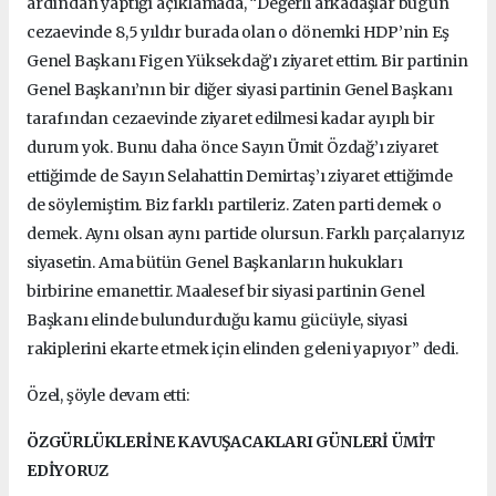
ardından yaptığı açıklamada, “Değerli arkadaşlar bugün
cezaevinde 8,5 yıldır burada olan o dönemki HDP’nin Eş
Genel Başkanı Figen Yüksekdağ’ı ziyaret ettim. Bir partinin
Genel Başkanı’nın bir diğer siyasi partinin Genel Başkanı
tarafından cezaevinde ziyaret edilmesi kadar ayıplı bir
durum yok. Bunu daha önce Sayın Ümit Özdağ’ı ziyaret
ettiğimde de Sayın Selahattin Demirtaş’ı ziyaret ettiğimde
de söylemiştim. Biz farklı partileriz. Zaten parti demek o
demek. Aynı olsan aynı partide olursun. Farklı parçalarıyız
siyasetin. Ama bütün Genel Başkanların hukukları
birbirine emanettir. Maalesef bir siyasi partinin Genel
Başkanı elinde bulundurduğu kamu gücüyle, siyasi
rakiplerini ekarte etmek için elinden geleni yapıyor” dedi.
Özel, şöyle devam etti:
ÖZGÜRLÜKLERİNE KAVUŞACAKLARI GÜNLERİ ÜMİT
EDİYORUZ