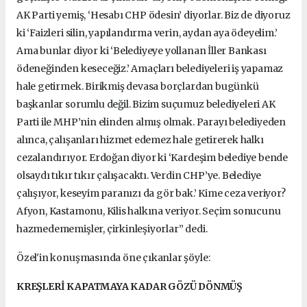
AK Parti yemiş, ‘Hesabı CHP ödesin’ diyorlar. Biz de diyoruz
ki ‘Faizleri silin, yapılandırma verin, aydan aya ödeyelim.’
Ama bunlar diyor ki ‘Belediyeye yollanan İller Bankası
ödeneğinden keseceğiz.’ Amaçları belediyeleri iş yapamaz
hale getirmek. Birikmiş devasa borçlardan bugünkü
başkanlar sorumlu değil. Bizim suçumuz belediyeleri AK
Parti ile MHP’nin elinden almış olmak. Parayı belediyeden
alınca, çalışanları hizmet edemez hale getirerek halkı
cezalandırıyor. Erdoğan diyor ki ‘Kardeşim belediye bende
olsaydı tıkır tıkır çalışacaktı. Verdin CHP’ye. Belediye
çalışıyor, keseyim paranızı da gör bak.’ Kime ceza veriyor?
Afyon, Kastamonu, Kilis halkına veriyor. Seçim sonucunu
hazmedememişler, çirkinleşiyorlar” dedi.
Özel'in konuşmasında öne çıkanlar şöyle:
KREŞLERİ KAPATMAYA KADAR GÖZÜ DÖNMÜŞ