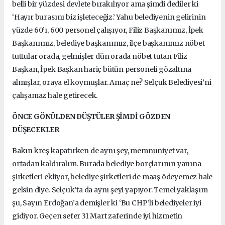
belli bir yüzdesi devlete bırakılıyor ama şimdi dediler ki
‘Hayır burasını biz işleteceğiz.’ Yahu belediyenin gelirinin
yüzde 60’ı, 600 personel çalışıyor, Filiz Başkanımız, İpek
Başkanımız, belediye başkanımız, ilçe başkanımız nöbet
tuttular orada, gelmişler dün orada nöbet tutan Filiz
Başkan, İpek Başkan hariç bütün personeli gözaltına
almışlar, oraya el koymuşlar. Amaç ne? Selçuk Belediyesi’ni
çalışamaz hale getirecek.
ÖNCE GÖNÜLDEN DÜŞTÜLER ŞİMDİ GÖZDEN
DÜŞECEKLER
Bakın kreş kapatırken de aynı şey, memnuniyet var,
ortadan kaldıralım. Burada belediye borçlarının yanına
şirketleri ekliyor, belediye şirketleri de maaş ödeyemez hale
gelsin diye. Selçuk’ta da aynı şeyi yapıyor. Temel yaklaşım
şu, Sayın Erdoğan’a demişler ki ‘Bu CHP’li belediyeler iyi
gidiyor. Geçen sefer 31 Mart zaferinde iyi hizmetin