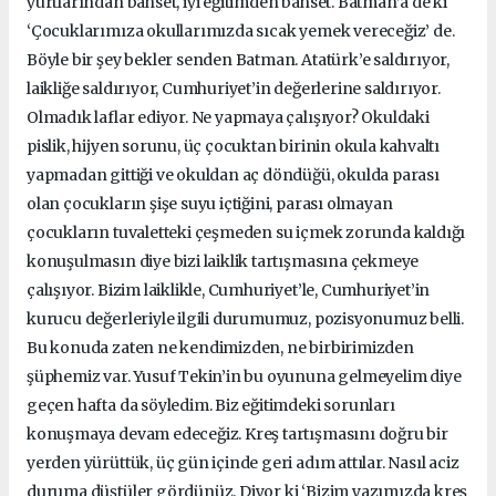
yurtlarından bahset, iyi eğitimden bahset. Batman’a de ki
‘Çocuklarımıza okullarımızda sıcak yemek vereceğiz’ de.
Böyle bir şey bekler senden Batman. Atatürk’e saldırıyor,
laikliğe saldırıyor, Cumhuriyet’in değerlerine saldırıyor.
Olmadık laflar ediyor. Ne yapmaya çalışıyor? Okuldaki
pislik, hijyen sorunu, üç çocuktan birinin okula kahvaltı
yapmadan gittiği ve okuldan aç döndüğü, okulda parası
olan çocukların şişe suyu içtiğini, parası olmayan
çocukların tuvaletteki çeşmeden su içmek zorunda kaldığı
konuşulmasın diye bizi laiklik tartışmasına çekmeye
çalışıyor. Bizim laiklikle, Cumhuriyet’le, Cumhuriyet’in
kurucu değerleriyle ilgili durumumuz, pozisyonumuz belli.
Bu konuda zaten ne kendimizden, ne birbirimizden
şüphemiz var. Yusuf Tekin’in bu oyununa gelmeyelim diye
geçen hafta da söyledim. Biz eğitimdeki sorunları
konuşmaya devam edeceğiz. Kreş tartışmasını doğru bir
yerden yürüttük, üç gün içinde geri adım attılar. Nasıl aciz
duruma düştüler gördünüz. Diyor ki ‘Bizim yazımızda kreş