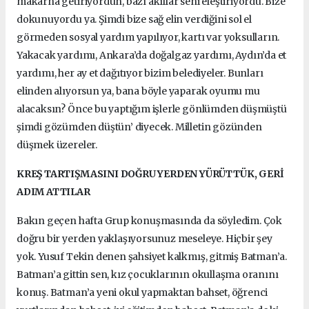
makarna getiriyordun, bazı akıllar seni eleştiriyordu. Bize
dokunuyordu ya. Şimdi bize sağ elin verdiğini sol el
görmeden sosyal yardım yapılıyor, kartı var yoksulların.
Yakacak yardımı, Ankara’da doğalgaz yardımı, Aydın’da et
yardımı, her ay et dağıtıyor bizim belediyeler. Bunları
elinden alıyorsun ya, bana böyle yaparak oyumu mu
alacaksın? Önce bu yaptığım işlerle gönlümden düşmüştü
şimdi gözümden düştün’ diyecek. Milletin gözünden
düşmek üzereler.
KREŞ TARTIŞMASINI DOĞRU YERDEN YÜRÜTTÜK, GERİ
ADIM ATTILAR
Bakın geçen hafta Grup konuşmasında da söyledim. Çok
doğru bir yerden yaklaşıyorsunuz meseleye. Hiçbir şey
yok. Yusuf Tekin denen şahsiyet kalkmış, gitmiş Batman’a.
Batman’a gittin sen, kız çocuklarının okullaşma oranını
konuş. Batman’a yeni okul yapmaktan bahset, öğrenci