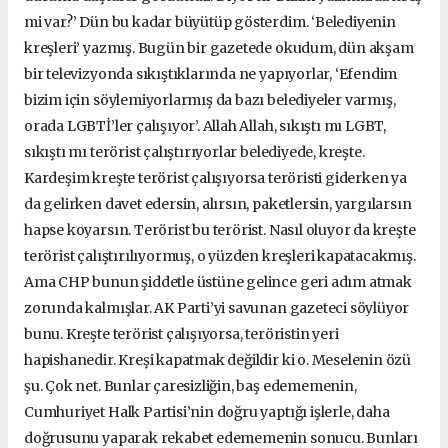
mi var?’ Dün bu kadar büyütüp gösterdim. ‘Belediyenin
kreşleri’ yazmış. Bugün bir gazetede okudum, dün akşam
bir televizyonda sıkıştıklarında ne yapıyorlar, ‘Efendim
bizim için söylemiyorlarmış da bazı belediyeler varmış,
orada LGBTİ’ler çalışıyor’. Allah Allah, sıkıştı mı LGBT,
sıkıştı mı terörist çalıştırıyorlar belediyede, kreşte.
Kardeşim kreşte terörist çalışıyorsa teröristi giderken ya
da gelirken davet edersin, alırsın, paketlersin, yargılarsın
hapse koyarsın. Terörist bu terörist. Nasıl oluyor da kreşte
terörist çalıştırılıyormuş, o yüzden kreşleri kapatacakmış.
Ama CHP bunun şiddetle üstüne gelince geri adım atmak
zorunda kalmışlar. AK Parti’yi savunan gazeteci söylüyor
bunu. Kreşte terörist çalışıyorsa, teröristin yeri
hapishanedir. Kreşi kapatmak değildir ki o. Meselenin özü
şu. Çok net. Bunlar çaresizliğin, baş edememenin,
Cumhuriyet Halk Partisi’nin doğru yaptığı işlerle, daha
doğrusunu yaparak rekabet edememenin sonucu. Bunları