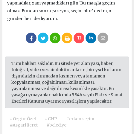
yapmadılar, zam yapmadıkları gün ‘Bu maaşla geçim
olmaz. Bundan sonra çare yok, seçim olur’ dedim, o
günden beri de diyorum.
Tüm hakları saklıdır. Bu sitede yer alan yazı, haber,
fotoğraf, video ve sair dokümanların, bireysel kullanım
dışında izin alınmadan kısmen veya tamamen
kopyalanması, çoğaltılması, kullanılması,
yayımlanması ve dağıtılması kesinlikle yasaktır. Bu
yasağa uymayanlar hakkında 5846 sayılı Fikir ve Sanat
Eserleri Kanunu uyarınca yasal işlem yapılacaktır.
#Özgür Özel
#CHP
#erken seçim
#Asgari ücret
#belediye