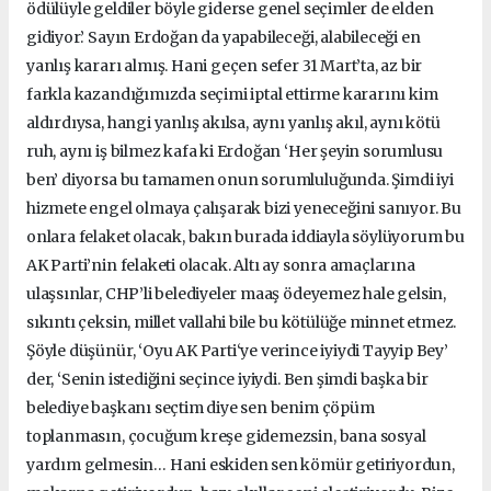
ödülüyle geldiler böyle giderse genel seçimler de elden
gidiyor.’ Sayın Erdoğan da yapabileceği, alabileceği en
yanlış kararı almış. Hani geçen sefer 31 Mart’ta, az bir
farkla kazandığımızda seçimi iptal ettirme kararını kim
aldırdıysa, hangi yanlış akılsa, aynı yanlış akıl, aynı kötü
ruh, aynı iş bilmez kafa ki Erdoğan ‘Her şeyin sorumlusu
ben’ diyorsa bu tamamen onun sorumluluğunda. Şimdi iyi
hizmete engel olmaya çalışarak bizi yeneceğini sanıyor. Bu
onlara felaket olacak, bakın burada iddiayla söylüyorum bu
AK Parti’nin felaketi olacak. Altı ay sonra amaçlarına
ulaşsınlar, CHP’li belediyeler maaş ödeyemez hale gelsin,
sıkıntı çeksin, millet vallahi bile bu kötülüğe minnet etmez.
Şöyle düşünür, ‘Oyu AK Parti‘ye verince iyiydi Tayyip Bey’
der, ‘Senin istediğini seçince iyiydi. Ben şimdi başka bir
belediye başkanı seçtim diye sen benim çöpüm
toplanmasın, çocuğum kreşe gidemezsin, bana sosyal
yardım gelmesin… Hani eskiden sen kömür getiriyordun,