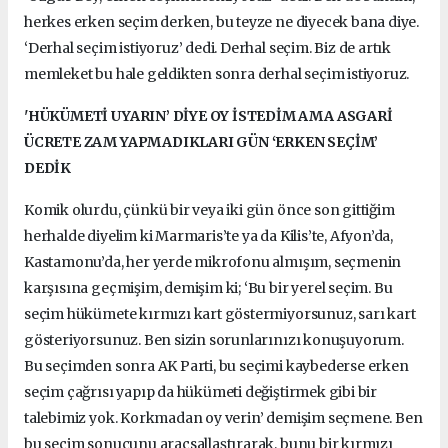
herkes erken seçim derken, bu teyze ne diyecek bana diye.
‘Derhal seçim istiyoruz’ dedi. Derhal seçim. Biz de artık
memleket bu hale geldikten sonra derhal seçim istiyoruz.
'HÜKÜMETİ UYARIN’ DİYE OY İSTEDİM AMA ASGARİ
ÜCRETE ZAM YAPMADIKLARI GÜN ‘ERKEN SEÇİM’
DEDİK
Komik olurdu, çünkü bir veya iki gün önce son gittiğim
herhalde diyelim ki Marmaris’te ya da Kilis’te, Afyon’da,
Kastamonu’da, her yerde mikrofonu almışım, seçmenin
karşısına geçmişim, demişim ki; ‘Bu bir yerel seçim. Bu
seçim hükümete kırmızı kart göstermiyorsunuz, sarı kart
gösteriyorsunuz. Ben sizin sorunlarınızı konuşuyorum.
Bu seçimden sonra AK Parti, bu seçimi kaybederse erken
seçim çağrısı yapıp da hükümeti değiştirmek gibi bir
talebimiz yok. Korkmadan oy verin’ demişim seçmene. Ben
bu seçim sonucunu araçsallaştırarak, bunu bir kırmızı