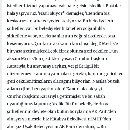
istediler, hizmet yapamayacak hale gelsin istediler. Baktılar
hala yapıyoruz. ‘Nasıl oluyor?’ demişler, ‘Efendim biz
kesiyoruz ama belediyeden kesiyoruz. Bu belediyelerin
şirketleri var, bu belediyeler hizmetleri çoğunlukla
şirketlerle yapıyor, elemanlarının çoğu şirketlerde, onu
kesemiyoruz. Çünkü orası kamu kuruluşu değil.’ Meclis’e
bir yasa getirmişlerdi, çok itiraz olunca geri çektiler. Dün
akşam Meclis’ten çektikleri yasayı Cumhurbaşkanı
Kararıyla, bu anayasaya aykırı, vergi ile ilgili bir
düzenlemeyi kanunla yapmaları gerekir, kanunu getirdiler
geri çektiler, itirazların olacağını biliyorlar. ‘Nasılsa bu tek
adam rejimi, ben yaptım oldu.’ Kanun olacak şeyi
Cumhurbaşkanı Kararıyla getirmişler ve bu sabah
uyandığımızda şunu gördük. Bütün belediyelerin ve
şirketlerinin devlete olan bütün borçlarına AK Parti’den
almışız ya mesela, biz Kütahya Belediyesi’ni MHP’den
almışız, Uşak Belediyesi’ni AK Parti’den almışız. Bu