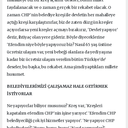
faydalanacak ve o zaman gerçek bir rekabet olacak. O
zaman CHP’nin belediye kreşi ile devletin her mahalleye
açtığı kreşi karşılaştırırlar, biz de zaten düzgün kreşler
açıyorlarsa yeni kreşler açmayı bırakırız, ‘Devlet yapıyor’
deriz, ihtiyaç olan yere gideriz. Böyle diyeceklerine
‘Efendim niye böyle yapıyoruz biz? Nasıl 65 yaş üstüne
ücretsiz ulaşım var, yeni bebeği olanlara da yedi yaşına
kadar biz ücretsiz ulaşım verelim bütün Türkiye’de’
deseler, bu başka, bu rekabet. Ama şimdi yaptıkları millete
husumet.
BELEDİYELERİMİZİ ÇALIŞAMAZ HALE GETİRMEK
İSTİYORLAR
Ne yapıyorlar biliyor musunuz? Kreş var, ‘Kreşleri
kapatalım efendim CHP’nin işine yarıyor.’ ‘Efendim CHP
belediyeciliği çok iyi hizmetler yapıyor’. ‘Ne yapıyor CHP
belediyeleri?’ ‘Bunu, bunu, bunu’. ‘Nasıl yapıyorlar?’