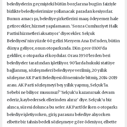
belediyelerin geçmişteki bütün borçlarına bugün faiziyle
birlikte belediyelerimize yollanacak paradan kesiyorlar.
Bunun amacı şu, belediye şirketlerini maaş ödeyemez hale
getirecekler, hizmet yapılamasın. ‘Sonra Cumhuriyet Halk
Partisi hizmetleri aksatıyor’ diyecekler. Selçuk
Belediyesi’nin yüzde 60 geliri Meryem Ana Evi’nden, bütün
dünya geliyor, onun otoparkında. Dün gece 03.00’da
geldiler, o otoparka el koydular. Orası 1950’lerden beri
belediyeler tarafından işletiliyor. 90’larda hukuki statüye
bağlanmış, sözleşmeleri belediyeye verilmiş, 20 yıllık
sözleşme AK Parti Belediyesi döneminde bitmiş, 2014-2019
arası. AK Parti sözleşmeyi beş yıllık yapmış, Selçuk’la.
Sebebi ne biliyor musunuz? ‘Selçuk’u kazanırsak devam
ederiz, kaybedersek ellerinden alırız’ diye. Selçuk’u biz
alınca, süresi dolunca bu sefer AK Parti’de iken o otoparkı
belediye işletiyorken, giriş parasını belediye alıyorken
elbette bir tahsis bedeli sözleşmeye göre ödeniyor, elbette