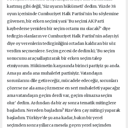
kartmış gibi değil, ‘Siz uyarın hükümeti’ dedim. Yüzde 38
oyun içerisinde Cumhuriyet Halk Partisi’nin bu söylemine
güvenen, bir erken seçimi yani ‘Bu seçimi AK Parti
kaybederse yeniden bir seçim ortamı mı olacak?’ diye
tedirgin olanların ve Cumhuriyet Halk Partisi’nin adayı iyi
diye oy verenlerin tedirginliğini ortadan kaldıran bir söz
verdim seçmenlere. Seçim gecesi de dedim ki; ‘Bu seçim
sonucunu araçsallaştırarak bir erken seçim talep
etmiyorum. Hükümetin karşısında birinci partiyiz şu anda.
Ama şu anda ana muhalefet partisiyiz. Vatandaşın
sorunlarını dile getireceğiz, mücadele edeceğiz, sorunları
çözerse ne ala ama çözmezse en sert muhalefeti yapacağız
ama vatandaşın geçim derdi var, geçim olmazsa seçim
olur’ dedim. Ardından da bir ay sonra tematik mitinglere
başladım. Nereden başladım? Rize’den çay mitingi yaparak
başladım. Türkiye’de şu ana kadar, bakın bir yerel
seçimden sonra yıllarca mesela geçen yerel seçimden