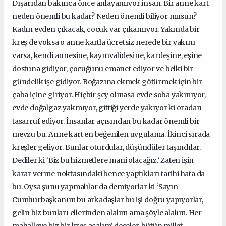
Dışarıdan bakınca önce anlayamıyor insan. Bir anne kart
neden önemli bu kadar? Neden önemli biliyor musun?
Kadın evden çıkacak, çocuk var çıkamıyor. Yakında bir
kreş de yoksa o anne kartla ücretsiz nerede bir yakını
varsa, kendi annesine, kayınvalidesine, kardeşine, eşine
dostuna gidiyor, çocuğunu emanet ediyor ve belki bir
gündelik işe gidiyor. Boğazına ekmek götürmek için bir
çaba içine giriyor. Hiçbir şey olmasa evde soba yakmıyor,
evde doğalgaz yakmıyor, gittiği yerde yakıyor ki oradan
tasarruf ediyor. İnsanlar açısından bu kadar önemli bir
mevzu bu. Anne kart en beğenilen uygulama. İkinci sırada
kreşler geliyor. Bunlar oturdular, düşündüler taşındılar.
Dediler ki ‘Biz bu hizmetlere mani olacağız.’ Zaten işin
karar verme noktasındaki bence yaptıkları tarihi hata da
bu. Oysa şunu yapmalılar da demiyorlar ki ‘Sayın
Cumhurbaşkanım bu arkadaşlar bu işi doğru yapıyorlar,
gelin biz bunları ellerinden alalım ama şöyle alalım. Her
mahalleye biz bir kreş açalım’ deseler, bütün millet