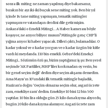
sonra ilk miting ne zaman yapılmış diye bakarsanız,
bırakın bir ayı iki-iki buçuk sene miting yok. Ben bir yıl
içinde 14 tane miting yapmışım, tematik mitingler
yapmışım ve vatandaşın derdini dile getirmişim.
Ankara’daki o Emekli Mitingi… A Haber kamerası böyle
koşuyor, ne arıyor biliyor musun? Mitingde genç CHP’li
yığma arıyor ki haber yapacak. Dilleri çıktı, bulamadılar. O
kadar yoksul ve o kadar yorgun ve o kadar üzgün bir kitle
vardı ki meydanda. 110 bin emekli. Gebze‘deki Emekçi
Mitingi... Sözümün özü şu, bizim yaptığımız iş şu: Ben yerel
seçimde ‘AK Partililer, MHP’liler korkmadan oy verin, bu
bir genel seçim değil’ dedim diye seçim akşamı demedim.
Ama Mayıs’ın 10‘undaki ilk tematik mitingle başladık,
Haziran’a doğru ‘Geçim olmazsa seçim olur, asgari ücrete
zam, emekliye zam’ dedim. Emekliye 10 bini 12 bin 500
yaptılar. 10 bin lira olduğu gün 25 kilo dana kıyma alıyordu,
bugün 20 kilo dana kıyma alamıyor. Asgari ücrete zam