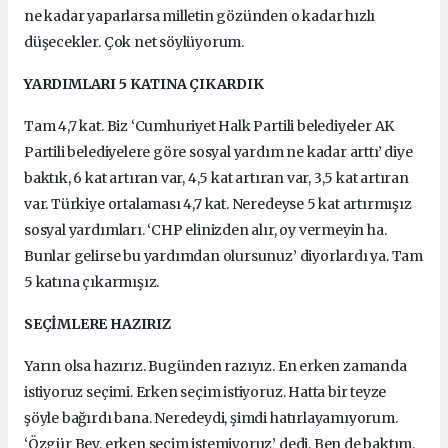
ne kadar yaparlarsa milletin gözünden o kadar hızlı
düşecekler. Çok net söylüyorum.
YARDIMLARI 5 KATINA ÇIKARDIK
Tam 4,7 kat. Biz ‘Cumhuriyet Halk Partili belediyeler AK
Partili belediyelere göre sosyal yardım ne kadar arttı’ diye
baktık, 6 kat artıran var, 4,5 kat artıran var, 3,5 kat artıran
var. Türkiye ortalaması 4,7 kat. Neredeyse 5 kat artırmışız
sosyal yardımları. ‘CHP elinizden alır, oy vermeyin ha.
Bunlar gelirse bu yardımdan olursunuz’ diyorlardı ya. Tam
5 katına çıkarmışız.
SEÇİMLERE HAZIRIZ
Yarın olsa hazırız. Bugünden razıyız. En erken zamanda
istiyoruz seçimi. Erken seçim istiyoruz. Hatta bir teyze
şöyle bağırdı bana. Neredeydi, şimdi hatırlayamıyorum.
‘Özgür Bey, erken seçim istemiyoruz’ dedi. Ben de baktım,