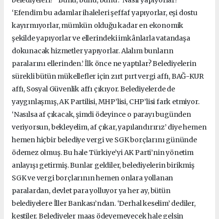
‘Efendim bu adamlar ihaleleri şeffaf yapıyorlar, eşi dostu
kayırmıyorlar, mümkün olduğu kadar en ekonomik
şekilde yapıyorlar ve ellerindeki imkânlarla vatandaşa
dokunacak hizmetler yapıyorlar. Alalım bunların
paralarını ellerinden.’ İlk önce ne yaptılar? Belediyelerin
sürekli bütün mükellefler için zırt pırt vergi affı, BAĞ-KUR
affı, Sosyal Güvenlik affı çıkıyor. Belediyelerde de
yaygınlaşmış, AK Partilisi, MHP’lisi, CHP’lisi fark etmiyor.
‘Nasılsa af çıkacak, şimdi ödeyince o parayı bugünden
veriyorsun, bekleyelim, af çıkar, yapılandırırız’ diye hemen
hemen hiçbir belediye vergi ve SGK borçlarını gününde
ödemez olmuş. Bu hale Türkiye’yi AK Parti’nin yönetim
anlayışı getirmiş. Bunlar geldiler, belediyelerin birikmiş
SGK ve vergi borçlarının hemen onlara yollanan
paralardan, devlet para yolluyor ya her ay, bütün
belediyelere İller Bankası’ndan. ‘Derhal keselim’ dediler,
kestiler. Belediyeler maaş ödeyemeyecek hale gelsin