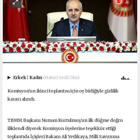
Erkek
|
Kadın
(Haberi Sesli Oku)
Komisyon'un ikinci toplantısı için oy birliğiyle gizlilik
kararı alındı.
TBMM Başkanı Numan Kurtulmuş'un ilk düğme doğru
iliklendi diyerek Komisyon üyelerine teşekkür ettiği
toplantıda İçişleri Bakanı Ali Yerlikaya, Milli Savunma