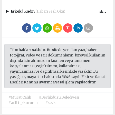
Erkek
|
Kadın
(Haberi Sesli Oku)
Tüm hakları saklıdır. Bu sitede yer alan yazı, haber,
fotoğraf, video ve sair dokümanların, bireysel kullanım
dışında izin alınmadan kısmen veya tamamen
kopyalanması, çoğaltılması, kullanılması,
yayımlanması ve dağıtılması kesinlikle yasaktır. Bu
yasağa uymayanlar hakkında 5846 sayılı Fikir ve Sanat
Eserleri Kanunu uyarınca yasal işlem yapılacaktır.
#Murat Çalık
#Beylikdüzü Belediyesi
#adli tıp kurumu
#sevk