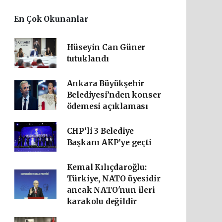
En Çok Okunanlar
Hüseyin Can Güner
tutuklandı
Ankara Büyükşehir
Belediyesi’nden konser
ödemesi açıklaması
CHP’li 3 Belediye
Başkanı AKP’ye geçti
Kemal Kılıçdaroğlu:
Türkiye, NATO üyesidir
ancak NATO'nun ileri
karakolu değildir