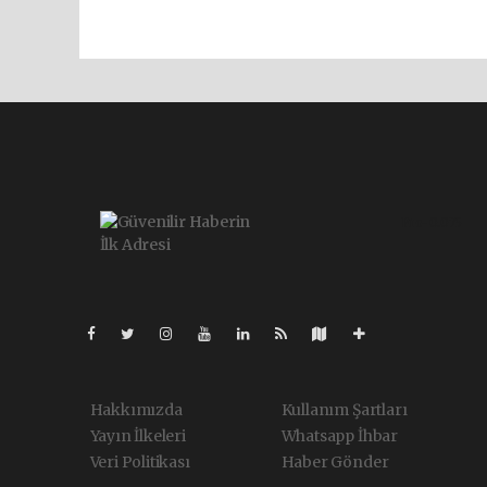
Pro-0.075
Hakkımızda
Kullanım Şartları
Yayın İlkeleri
Whatsapp İhbar
Veri Politikası
Haber Gönder