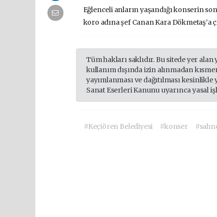
Eğlenceli anların yaşandığı konserin s
koro adına şef Canan Kara Dökmetaş’a çi
Tüm hakları saklıdır. Bu sitede yer alan 
kullanım dışında izin alınmadan kısmen
yayımlanması ve dağıtılması kesinlikle 
Sanat Eserleri Kanunu uyarınca yasal iş
#Keçiören Belediyesi
#konser
#sahn