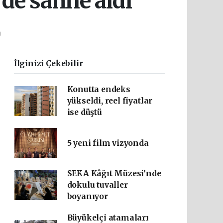
de sahne aldı
0
İlginizi Çekebilir
Konutta endeks
yükseldi, reel fiyatlar
ise düştü
5 yeni film vizyonda
SEKA Kâğıt Müzesi’nde
dokulu tuvaller
boyanıyor
Büyükelçi atamaları