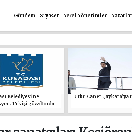
Gündem
Siyaset
Yerel Yönetimler
Yazarla
sı Belediyesi’ne
Utku Caner Çaykara’ya t
yon: 15 kişi gözaltında