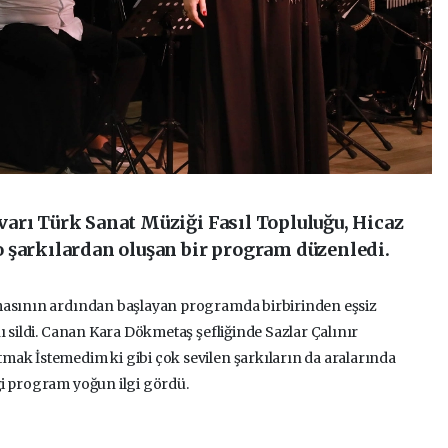
arı Türk Sanat Müziği Fasıl Topluluğu, Hicaz
 şarkılardan oluşan bir program düzenledi.
nmasının ardından başlayan programda birbirinden eşsiz
ı sildi. Canan Kara Dökmetaş şefliğinde Sazlar Çalınır
mak İstemedim ki gibi çok sevilen şarkıların da aralarında
ği program yoğun ilgi gördü.