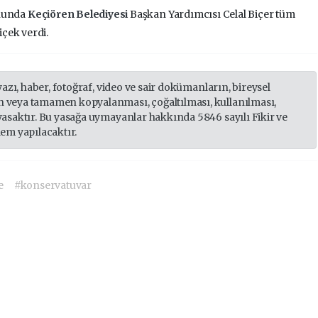
onunda
Keçiören Belediyesi
Başkan Yardımcısı Celal Biçer tüm
çek verdi.
yazı, haber, fotoğraf, video ve sair dokümanların, bireysel
 veya tamamen kopyalanması, çoğaltılması, kullanılması,
yasaktır. Bu yasağa uymayanlar hakkında 5846 sayılı Fikir ve
lem yapılacaktır.
e
#konservatuvar