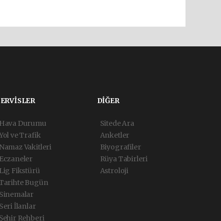
SERVİSLER
DİĞER
Hava Durumu
Sitede Ara
Yol ve Trafik
Anketler
Namaz Vakitleri
Biyografiler
Eczaneler
Rüya Tabirleri
Lig Fikstürü
Astroloji
Tarihte Bugün
Sinemalar
Seri İlanlar
Şehir Rehberi