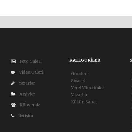
KATEGORİLER
Foto Galeri
Video Galeri
Gündem
Siyaset
Yazarlar
Yerel Yönetimler
Arşivler
Yazarlar
Kültür-Sanat
Künyemiz
İletişim