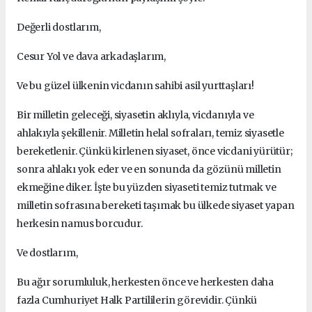
Değerli dostlarım,
Cesur Yol ve dava arkadaşlarım,
Ve bu güzel ülkenin vicdanın sahibi asil yurttaşları!
Bir milletin geleceği, siyasetin aklıyla, vicdanıyla ve
ahlakıyla şekillenir. Milletin helal sofraları, temiz siyasetle
bereketlenir. Çünkü kirlenen siyaset, önce vicdani yürütür;
sonra ahlakı yok eder ve en sonunda da gözünü milletin
ekmeğine diker. İşte bu yüzden siyaseti temiz tutmak ve
milletin sofrasına bereketi taşımak bu ülkede siyaset yapan
herkesin namus borcudur.
Ve dostlarım,
Bu ağır sorumluluk, herkesten önce ve herkesten daha
fazla Cumhuriyet Halk Partililerin görevidir. Çünkü