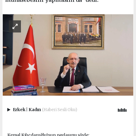
Erkek
|
Kadın
(Haberi Sesli Oku)
Kemal Kılıçdaroğlu'nun paylaşımı şöyle: