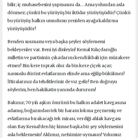
bilir; iç muhasebesini yapmasını da… Ama yolundan asla
dönmez; çünkü bu yürüyüş bir iktidar yürüyüşüdür! Çünkü
bu yürüyüş halkın umudunu yeniden ayağa kaldırma
yürüyüşüdür!
Benden susmamı veya başka şeyler söylememi
bekleyenler var. Beni iyi dinleyin! Kemal Kılıçdaroğlu
milletin ve partisinin çıkarlarını kendi ikbali için müzakere
etmez! Bin kere toprak olur da bin kere çiçek açar;
namuslu dürüst evlatlarının elinde ama eğilip bükülmez!
İftiralarınız da tehditleriniz de vız gelir! Ben doğruyu
söylerim, ben hakikatin yanında dururum!
Bakınız; 70 yılı aşkın ömrünü bu halkın adalet kavgasına
adamış; boğazından tek bir haram lokma geçmemiş ve
evlatlarına bırakacağı tek mirası, verdiği ahlak kavgası
olan Bay Kemal’den hiç kimse başka bir şey söylemesini
asla beklemesin! Aklımız, nefsimize uymasın! Yolumuz