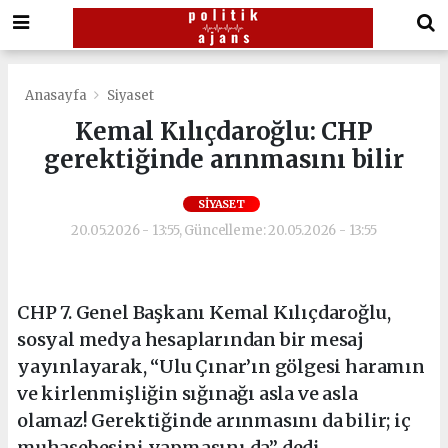
Anasayfa
Siyaset
Kemal Kılıçdaroğlu: CHP
gerektiğinde arınmasını bilir
SIYASET
20.05.2026 - 13:55, Güncelleme: 20.05.2026 - 13:55
CHP 7. Genel Başkanı Kemal Kılıçdaroğlu,
sosyal medya hesaplarından bir mesaj
yayınlayarak, “Ulu Çınar’ın gölgesi haramın
ve kirlenmişliğin sığınağı asla ve asla
olamaz! Gerektiğinde arınmasını da bilir; iç
muhasebesini yapmasını da” dedi.