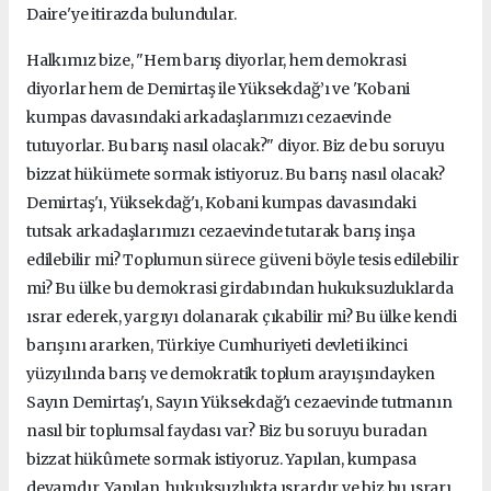
Daire'ye itirazda bulundular.
Halkımız bize, "Hem barış diyorlar, hem demokrasi
diyorlar hem de Demirtaş ile Yüksekdağ’ı ve 'Kobani
kumpas davasındaki arkadaşlarımızı cezaevinde
tutuyorlar. Bu barış nasıl olacak?" diyor. Biz de bu soruyu
bizzat hükümete sormak istiyoruz. Bu barış nasıl olacak?
Demirtaş'ı, Yüksekdağ'ı, Kobani kumpas davasındaki
tutsak arkadaşlarımızı cezaevinde tutarak barış inşa
edilebilir mi? Toplumun sürece güveni böyle tesis edilebilir
mi? Bu ülke bu demokrasi girdabından hukuksuzluklarda
ısrar ederek, yargıyı dolanarak çıkabilir mi? Bu ülke kendi
barışını ararken, Türkiye Cumhuriyeti devleti ikinci
yüzyılında barış ve demokratik toplum arayışındayken
Sayın Demirtaş'ı, Sayın Yüksekdağ'ı cezaevinde tutmanın
nasıl bir toplumsal faydası var? Biz bu soruyu buradan
bizzat hükûmete sormak istiyoruz. Yapılan, kumpasa
devamdır. Yapılan, hukuksuzlukta ısrardır ve biz bu ısrarı