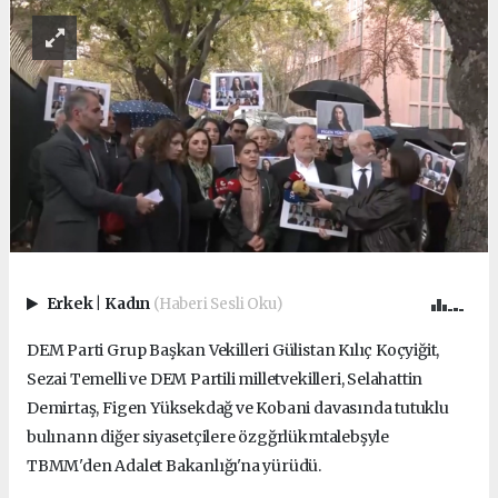
Erkek
|
Kadın
(Haberi Sesli Oku)
DEM Parti Grup Başkan Vekilleri Gülistan Kılıç Koçyiğit,
Sezai Temelli ve DEM Partili milletvekilleri, Selahattin
Demirtaş, Figen Yüksekdağ ve Kobani davasında tutuklu
bulınann diğer siyasetçilere özgğrlükmtalebşyle
TBMM'den Adalet Bakanlığı'na yürüdü.