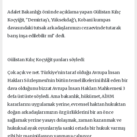
Adalet Bakanlığı önünde açıklama yapan Gülistan Kılıç
Koçyiğit, "Demirtaş'ı, Yüksekdağ'ı, Kobani kumpas
davasındaki tutsak arkadaşlarımızı cezaevinde tutarak
barış inşa edilebilir mi" dedi.
Gülistan Kılıç Koçyiğit şunları söyledi:
Çok açık ve net. Türkiye'nin taraf olduğu Avrupa İnsan
Hakları Sözleşmesi'nin bütün temel ilkelerini ihlâl eden bir
dava olduğunu bizzat Avrupa İnsan Hakları Mahkemesi 3
defa üst üste söyledi. Ama bakanlık, hükümet, AİHM
kararlarını uygulamak yerine, evrensel haktan hukuktan
doğan arkadaşlarımızın özgürlüklerini bir an önce
sağlamak yerine yasayı dolaşmak, zaman kazanmak ve
hukuksal ayak oyunlarıyla sanki ortada bir hukuk varmış
gibi bir manipülasyon yapmaya çalışıyor.