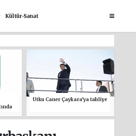
r
Kültür-Sanat
Utku Caner Çaykara’ya tahliye
tında