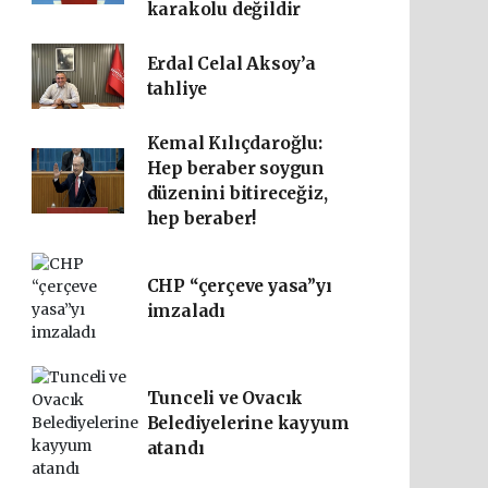
karakolu değildir
Erdal Celal Aksoy’a
tahliye
Kemal Kılıçdaroğlu:
Hep beraber soygun
düzenini bitireceğiz,
hep beraber!
CHP “çerçeve yasa”yı
imzaladı
Tunceli ve Ovacık
Belediyelerine kayyum
atandı