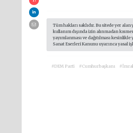
Tüm hakları saklıdır. Bu sitede yer alan 
kullanım dışında izin alınmadan kısmen
yayımlanması ve dağıtılması kesinlikle 
Sanat Eserleri Kanunu uyarınca yasal iş
#DEM Parti
#Cumhurbaşkanı
#İmral