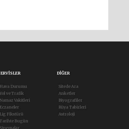
SERVİSLER
DİĞER
Hava Durumu
Sitede Ara
Yol ve Trafik
Anketler
Namaz Vakitleri
Biyografiler
Eczaneler
Rüya Tabirleri
Lig Fikstürü
Astroloji
Tarihte Bugün
Sinemalar