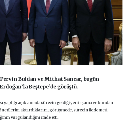
 Pervin Buldan ve Mithat Sancar, bugün
rdoğan’la Beştepe’de görüştü.
ı yaptığı açıklamada sürecin geldiği yeni aşama ve bundan
erilerini aktardıklarını, görüşmede, sürecin ilerlemesi
inin vurgulandığını ifade etti.