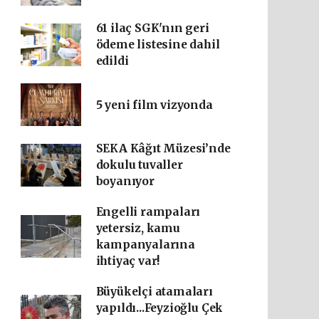
61 ilaç SGK'nın geri
ödeme listesine dahil
edildi
5 yeni film vizyonda
SEKA Kâğıt Müzesi’nde
dokulu tuvaller
boyanıyor
Engelli rampaları
yetersiz, kamu
kampanyalarına
ihtiyaç var!
Büyükelçi atamaları
yapıldı...Feyzioğlu Çek