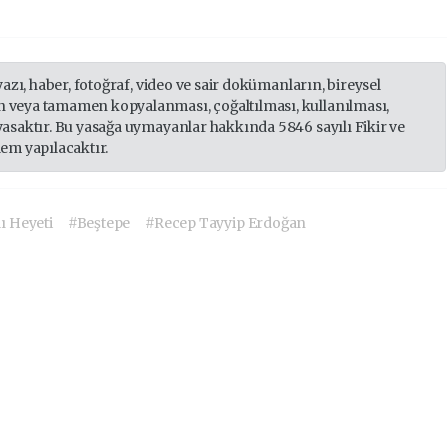
yazı, haber, fotoğraf, video ve sair dokümanların, bireysel
 veya tamamen kopyalanması, çoğaltılması, kullanılması,
yasaktır. Bu yasağa uymayanlar hakkında 5846 sayılı Fikir ve
lem yapılacaktır.
ı Heyeti
#Beştepe
#Recep Tayyip Erdoğan