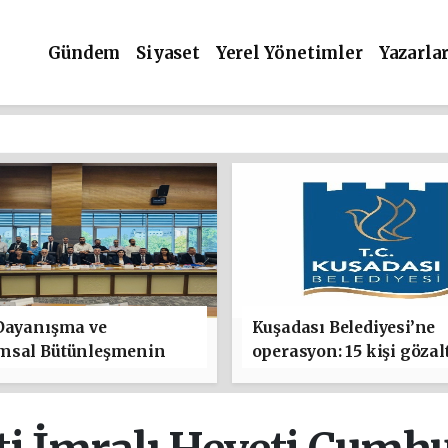
Gündem
Siyaset
Yerel Yönetimler
Yazarla
 Dayanışma ve
Kuşadası Belediyesi’ne
msal Bütünleşmenin
operasyon: 15 kişi gözal
ndirilmesine Dair
Teklifi kabul edildi