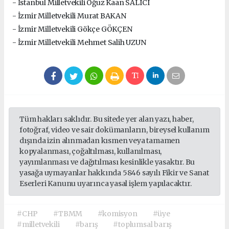
- İstanbul Milletvekili Oğuz Kaan SALICI
- İzmir Milletvekili Murat BAKAN
- İzmir Milletvekili Gökçe GÖKÇEN
- İzmir Milletvekili Mehmet Salih UZUN
Tüm hakları saklıdır. Bu sitede yer alan yazı, haber,
fotoğraf, video ve sair dokümanların, bireysel kullanım
dışında izin alınmadan kısmen veya tamamen
kopyalanması, çoğaltılması, kullanılması,
yayımlanması ve dağıtılması kesinlikle yasaktır. Bu
yasağa uymayanlar hakkında 5846 sayılı Fikir ve Sanat
Eserleri Kanunu uyarınca yasal işlem yapılacaktır.
#CHP
#TBMM
#komisyon
#üye
#milletvekili
#barış
#toplumsal barış