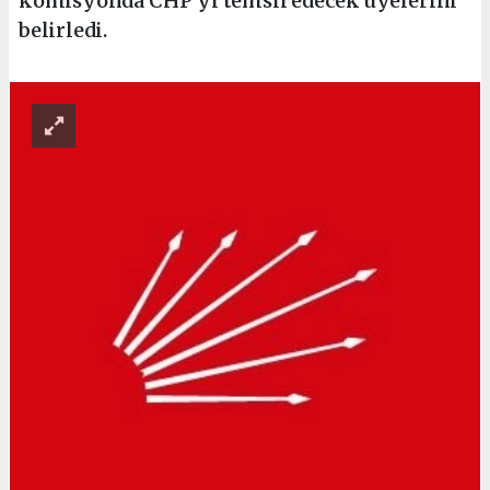
komisyonda CHP’yi temsil edecek üyelerini
belirledi.