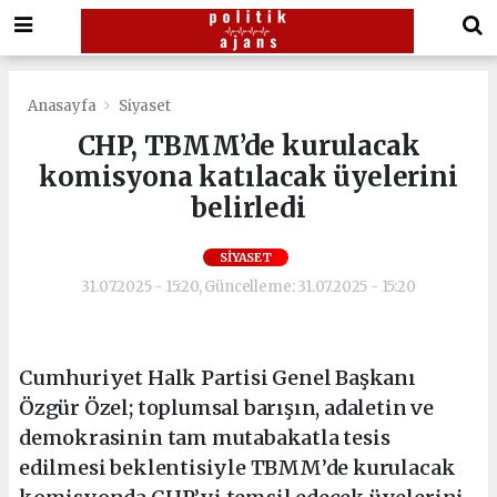
Anasayfa
Siyaset
CHP, TBMM’de kurulacak
komisyona katılacak üyelerini
belirledi
SIYASET
31.07.2025 - 15:20, Güncelleme: 31.07.2025 - 15:20
Cumhuriyet Halk Partisi Genel Başkanı
Özgür Özel; toplumsal barışın, adaletin ve
demokrasinin tam mutabakatla tesis
edilmesi beklentisiyle TBMM’de kurulacak