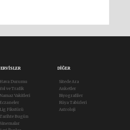
SERVİSLER
DİĞER
Hava Durumu
Sitede Ara
Yol ve Trafik
Anketler
Namaz Vakitleri
Biyografiler
Eczaneler
Rüya Tabirleri
Lig Fikstürü
Astroloji
Tarihte Bugün
Sinemalar