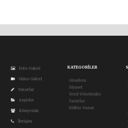
KATEGORİLER
Foto Galeri
Video Galeri
Gündem
Siyaset
Yazarlar
Yerel Yönetimler
Arşivler
Yazarlar
Kültür-Sanat
Künyemiz
İletişim