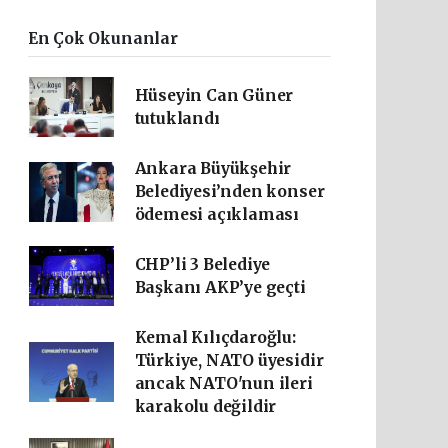
En Çok Okunanlar
Hüseyin Can Güner
tutuklandı
Ankara Büyükşehir
Belediyesi’nden konser
ödemesi açıklaması
CHP’li 3 Belediye
Başkanı AKP’ye geçti
Kemal Kılıçdaroğlu:
Türkiye, NATO üyesidir
ancak NATO'nun ileri
karakolu değildir