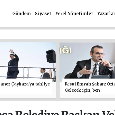
Gündem
Siyaset
Yerel Yönetimler
Yazarla
aner Çaykara’ya tahliye
Resul Emrah Şahan: Ort
Gelecek için, ben
başlamaktan yanayım