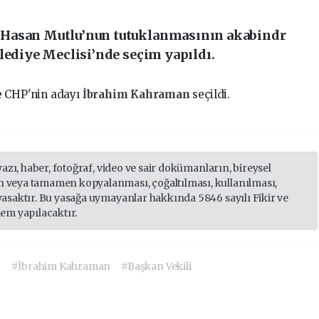
 Hasan Mutlu’nun tutuklanmasının akabindr
lediye Meclisi’nde seçim yapıldı.
e CHP'nin adayı
İbrahim Kahraman
seçildi.
yazı, haber, fotoğraf, video ve sair dokümanların, bireysel
 veya tamamen kopyalanması, çoğaltılması, kullanılması,
yasaktır. Bu yasağa uymayanlar hakkında 5846 sayılı Fikir ve
lem yapılacaktır.
u
#İbrahim Kahraman
#Başkan Vekili