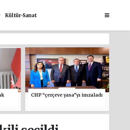
r
Kültür-Sanat
ak
CHP “çerçeve yasa”yı imzaladı