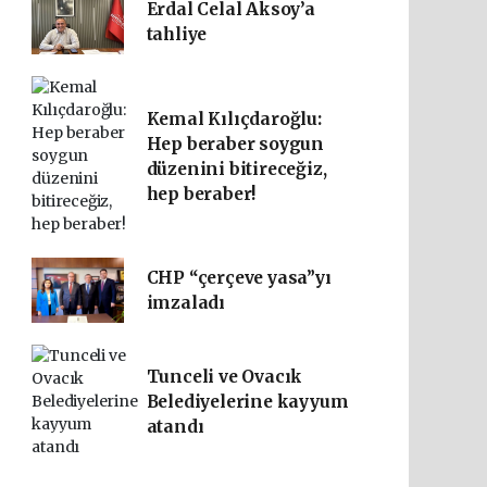
Erdal Celal Aksoy’a
tahliye
Kemal Kılıçdaroğlu:
Hep beraber soygun
düzenini bitireceğiz,
hep beraber!
CHP “çerçeve yasa”yı
imzaladı
Tunceli ve Ovacık
Belediyelerine kayyum
atandı