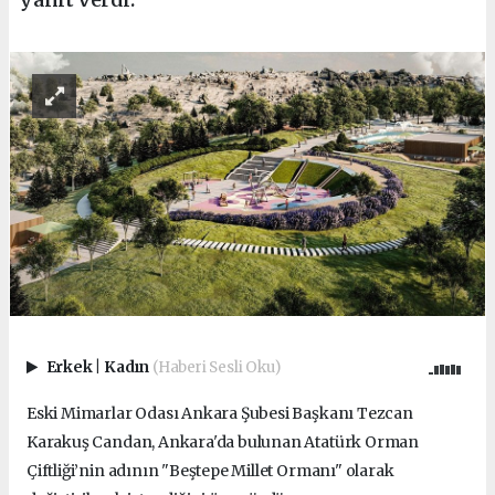
Erkek
|
Kadın
(Haberi Sesli Oku)
Eski Mimarlar Odası Ankara Şubesi Başkanı Tezcan
Karakuş Candan,
Ankara'da bulunan
Atatürk Orman
Çiftliği’
nin adının
"Beştepe Millet Ormanı"
olarak