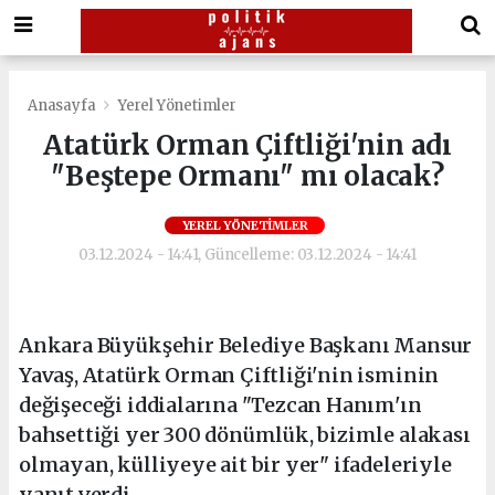
Anasayfa
Yerel Yönetimler
Atatürk Orman Çiftliği'nin adı
"Beştepe Ormanı" mı olacak?
YEREL YÖNETIMLER
03.12.2024 - 14:41, Güncelleme: 03.12.2024 - 14:41
Ankara Büyükşehir Belediye Başkanı Mansur
Yavaş, Atatürk Orman Çiftliği'nin isminin
değişeceği iddialarına "Tezcan Hanım'ın
bahsettiği yer 300 dönümlük, bizimle alakası
olmayan, külliyeye ait bir yer" ifadeleriyle
yanıt verdi.