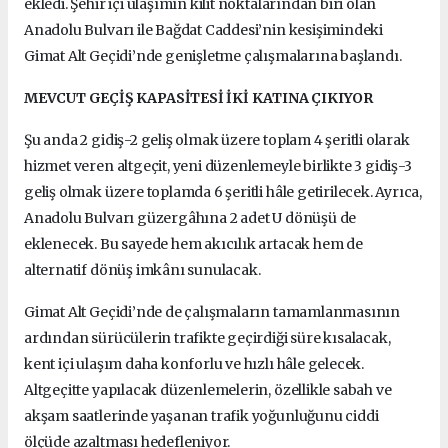
ekledi.
Şehir içi ulaşımın kilit noktalarından biri olan
Anadolu Bulvarı ile Bağdat Caddesi’nin kesişimindeki
Gimat Alt Geçidi’nde genişletme çalışmalarına başlandı.
MEVCUT GEÇİŞ KAPASİTESİ İKİ KATINA ÇIKIYOR
Şu anda 2 gidiş-2 geliş olmak üzere toplam 4 şeritli olarak
hizmet veren altgeçit, yeni düzenlemeyle birlikte 3 gidiş-3
geliş olmak üzere toplamda 6 şeritli hâle getirilecek. Ayrıca,
Anadolu Bulvarı güzergâhına 2 adet U dönüşü de
eklenecek. Bu sayede hem akıcılık artacak hem de
alternatif dönüş imkânı sunulacak.
Gimat Alt Geçidi’nde de çalışmaların tamamlanmasının
ardından sürücülerin trafikte geçirdiği süre kısalacak,
kent içi ulaşım daha konforlu ve hızlı hâle gelecek.
Altgeçitte yapılacak düzenlemelerin, özellikle sabah ve
akşam saatlerinde yaşanan trafik yoğunluğunu ciddi
ölçüde azaltması hedefleniyor.