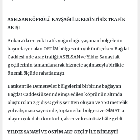
ASELSAN KÖPRÜLÜ KAVŞAĞI İLE KESİNTİSİZ TRAFİK
AKIŞI
Ankara’da en çok trafik yoğunluğu yaşanan bölgelerin
başında yer alan OSTİM bölgesinin yükünü çeken Bağdat
Caddesi’nde araç trafiği; ASELSAN ve Yıldız Sanayi alt
geçitlerinin tamamlanarak hizmete açılmasıyla birlikte
önemli ölçüde rahatlamıştı.
Batıkent ile Demetevler bölgelerini birbirine bağlayan
Bağdat Caddesi üzerinde inşa edilen köprünün altında
oluşturulan 2 gidiş-2 geliş şeritten oluşan ve 750 metrelik
yol çalışması sayesinde, toptancılar bölgesi ve GİMAT’a
ulaşım çok daha konforlu, akıcı ve kesintisiz hâle geldi.
YILDIZ SANAYİ VE OSTİM ALT GEÇİT İLE BİRLEŞTİ