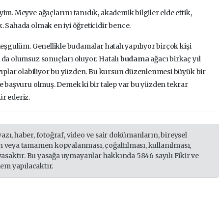
im. Meyve ağaçlarını tanıdık, akademik bilgiler elde ettik,
. Sahada olmak en iyi öğreticidir bence.
meşgulüm. Genellikle budamalar hatalı yapılıyor birçok kişi
 da olumsuz sonuçları oluyor. Hatalı
budama
ağacı birkaç yıl
ayıplar olabiliyor bu yüzden. Bu kursun düzenlenmesi büyük bir
ce başvuru olmuş. Demek ki bir talep var bu yüzden tekrar
r ederiz.
yazı, haber, fotoğraf, video ve sair dokümanların, bireysel
 veya tamamen kopyalanması, çoğaltılması, kullanılması,
yasaktır. Bu yasağa uymayanlar hakkında 5846 sayılı Fikir ve
lem yapılacaktır.