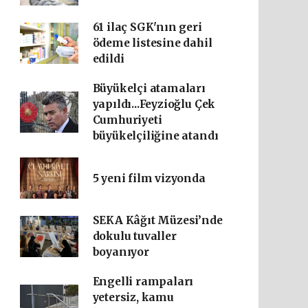
61 ilaç SGK'nın geri
ödeme listesine dahil
edildi
Büyükelçi atamaları
yapıldı...Feyzioğlu Çek
Cumhuriyeti
büyükelçiliğine atandı
5 yeni film vizyonda
SEKA Kâğıt Müzesi’nde
dokulu tuvaller
boyanıyor
Engelli rampaları
yetersiz, kamu