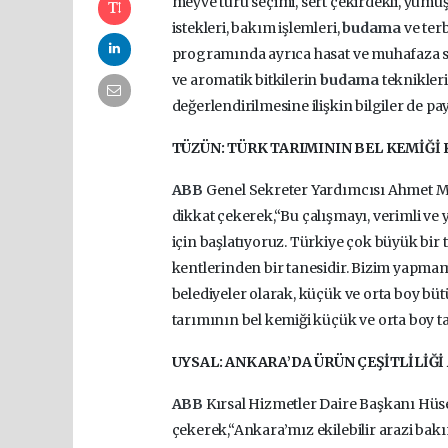
meyve türü seçimi, sert çekirdekli, yumu
istekleri, bakım işlemleri,
budama
ve ter
programında ayrıca hasat ve muhafaza sür
ve aromatik bitkilerin
budama
teknikleri
değerlendirilmesine ilişkin bilgiler de pay
TÜZÜN: TÜRK TARIMININ BEL KEMİĞİ
ABB
Genel Sekreter Yardımcısı Ahmet Me
dikkat çekerek,“Bu çalışmayı, verimli ve
için başlatıyoruz. Türkiye çok büyük bir
kentlerinden bir tanesidir. Bizim yapma
belediyeler olarak, küçük ve orta boy bü
tarımının bel kemiği küçük ve orta boy ta
UYSAL: ANKARA’DA ÜRÜN ÇEŞİTLİLİĞİ
ABB
Kırsal Hizmetler Daire Başkanı Hüse
çekerek,“Ankara’mız ekilebilir arazi ba