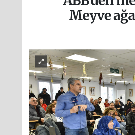
ABB’den mey
Meyve ağaç