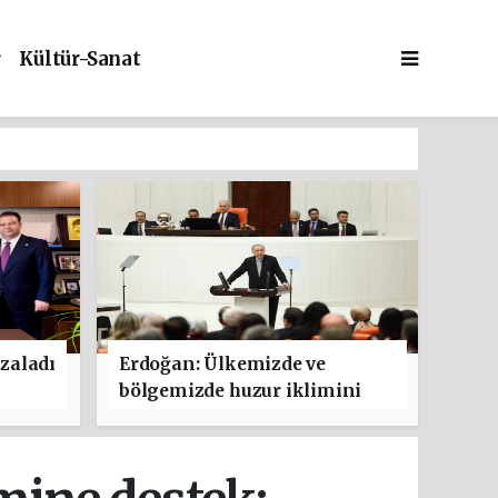
r
Kültür-Sanat
zaladı
Erdoğan: Ülkemizde ve
bölgemizde huzur iklimini
güçlendirmeyi hedefleyen bu
adımın hayırlara vesile
olmasını diliyorum