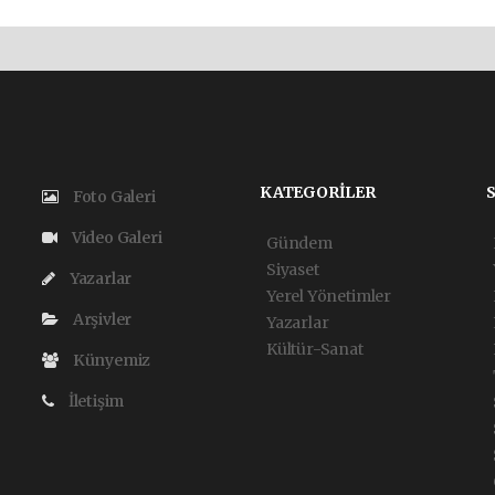
KATEGORİLER
Foto Galeri
Video Galeri
Gündem
Siyaset
Yazarlar
Yerel Yönetimler
Arşivler
Yazarlar
Kültür-Sanat
Künyemiz
İletişim