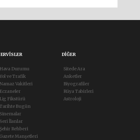
SERVİSLER
DİĞER
Hava Durumu
Sitede Ara
Yol ve Trafik
Anketler
Namaz Vakitleri
Biyografiler
Eczaneler
Rüya Tabirleri
Lig Fikstürü
Astroloji
Tarihte Bugün
Sinemalar
Seri İlanlar
Şehir Rehberi
Gazete Manşetleri