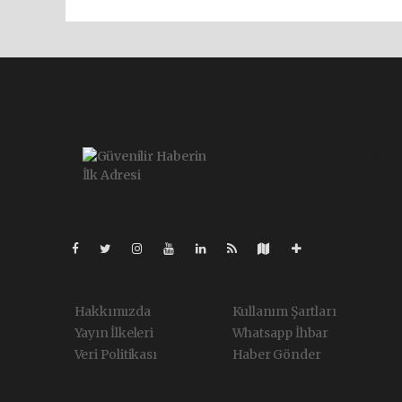
Pro-0.049
Hakkımızda
Kullanım Şartları
Yayın İlkeleri
Whatsapp İhbar
Veri Politikası
Haber Gönder