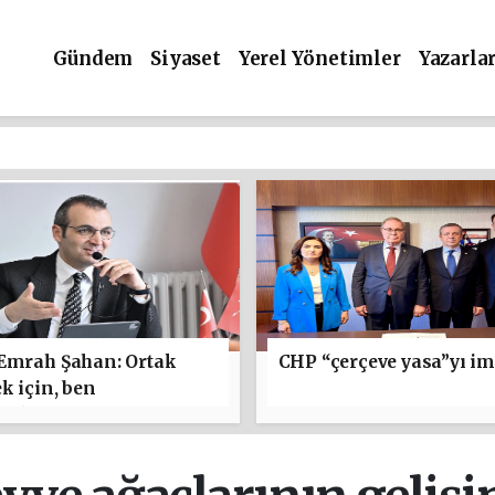
Gündem
Siyaset
Yerel Yönetimler
Yazarla
 Emrah Şahan: Ortak
CHP “çerçeve yasa”yı im
k için, ben
maktan yanayım