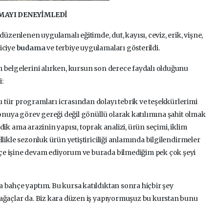
AMAYI DENEYİMLEDİ
düzenlenen uygulamalı eğitimde, dut, kayısı, ceviz, erik, vişne,
iciye
budama
ve terbiye uygulamaları gösterildi.
 belgelerini alırken, kursun son derece faydalı olduğunu
i:
 tür programları icrasından dolayı tebrik ve teşekkürlerimi
konuya görev gereği değil gönüllü olarak katılımına şahit olmak
dik ama arazinin yapısı, toprak analizi, ürün seçimi, iklim
llikle sezonluk ürün yetiştiriciliği anlamında bilgilendirmeler
çe işine devam ediyorum ve burada bilmediğim pek çok şeyi
 bahçe yaptım. Bu kursa katıldıktan sonra hiçbir şey
 ağaçlar da. Biz kara düzen iş yapıyormuşuz bu kurstan bunu