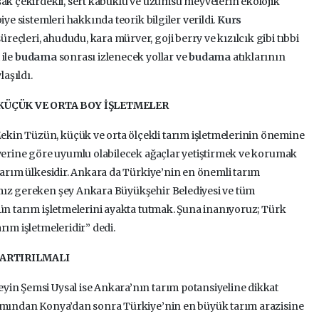
şak çekirdekli, sert kabuklu ve üzümsü meyvelerin ekolojik
biye sistemleri hakkında teorik bilgiler verildi.
Kurs
eçleri, ahududu, kara mürver, goji berry ve kızılcık gibi tıbbi
 ile
budama
sonrası izlenecek yollar ve
budama
atıklarının
laşıldı.
 KÜÇÜK VE ORTA BOY İŞLETMELER
kin Tüzün, küçük ve orta ölçekli tarım işletmelerinin önemine
 yerine göre uyumlu olabilecek ağaçlar yetiştirmek ve korumak
 tarım ülkesidir. Ankara da Türkiye’nin en önemli tarım
mız gereken şey Ankara Büyükşehir Belediyesi ve tüm
tün tarım işletmelerini ayakta tutmak. Şuna inanıyoruz; Türk
rım işletmeleridir” dedi.
 ARTIRILMALI
yin Şemsi Uysal ise Ankara’nın tarım potansiyeline dikkat
kımından Konya’dan sonra Türkiye’nin en büyük tarım arazisine