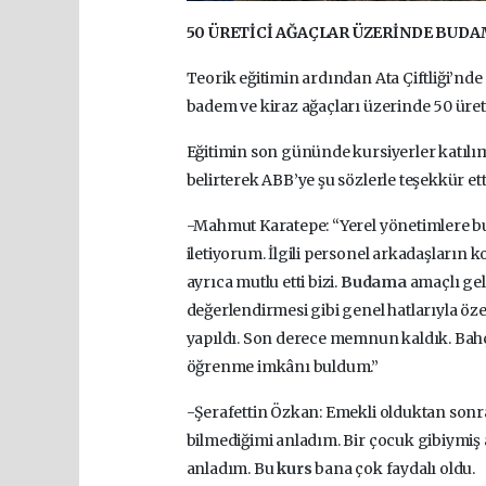
50 ÜRETİCİ AĞAÇLAR ÜZERİNDE BUD
Teorik eğitimin ardından Ata Çiftliği’nde 
badem ve kiraz ağaçları üzerinde 50 üret
Eğitimin son gününde kursiyerler katılım
belirterek ABB’ye şu sözlerle teşekkür ett
-Mahmut Karatepe: “Yerel yönetimlere bu
iletiyorum. İlgili personel arkadaşların 
ayrıca mutlu etti bizi.
Budama
amaçlı gel
değerlendirmesi gibi genel hatlarıyla öze
yapıldı. Son derece memnun kaldık. Bah
öğrenme imkânı buldum.”
-Şerafettin Özkan: Emekli olduktan sonra
bilmediğimi anladım. Bir çocuk gibiymiş
anladım. Bu
kurs
bana çok faydalı oldu.