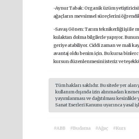
-Aynur Tabak: Organik üzüm yetiştiricisiy
ağaçların mevsimsel süreçlerini öğrendik
-Savaş Gönen: Tarım teknikerliği işi ile 
kulaktan dolma bilgilerle yapıyor. Bunun
geriye atabiliyor. Ciddi zaman ve mali k
avantaj oldu benim için. Bu kursa binler
kursun düzenlenmesini isteriz ve teşekkü
Tüm hakları saklıdır. Bu sitede yer alan 
kullanım dışında izin alınmadan kısmen
yayımlanması ve dağıtılması kesinlikle 
Sanat Eserleri Kanunu uyarınca yasal iş
#ABB
#Budama
#Ağaç
#Kurs