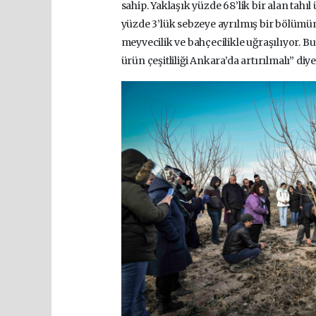
sahip. Yaklaşık yüzde 68’lik bir alan tahı
yüzde 3’lük sebzeye ayrılmış bir bölümümü
meyvecilik ve bahçecilikle uğraşılıyor. B
ürün çeşitliliği Ankara’da artırılmalı” di