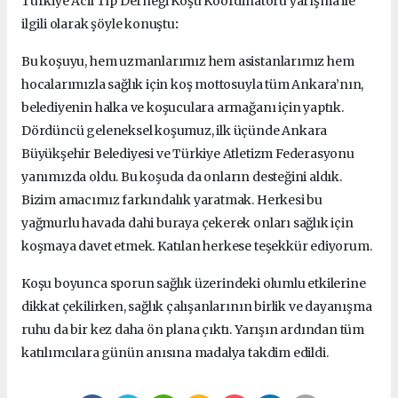
Türkiye Acil Tıp Derneği Koşu Koordinatörü yarışma ile
ilgili olarak şöyle konuştu
:
Bu koşuyu, hem uzmanlarımız hem asistanlarımız hem
hocalarımızla sağlık için koş mottosuyla tüm Ankara’nın,
belediyenin halka ve koşuculara armağanı için yaptık.
Dördüncü geleneksel koşumuz, ilk üçünde Ankara
Büyükşehir Belediyesi ve Türkiye Atletizm Federasyonu
yanımızda oldu. Bu koşuda da onların desteğini aldık.
Bizim amacımız farkındalık yaratmak. Herkesi bu
yağmurlu havada dahi buraya çekerek onları sağlık için
koşmaya davet etmek. Katılan herkese teşekkür ediyorum.
Koşu boyunca sporun sağlık üzerindeki olumlu etkilerine
dikkat çekilirken, sağlık çalışanlarının birlik ve dayanışma
ruhu da bir kez daha ön plana çıktı. Yarışın ardından tüm
katılımcılara günün anısına madalya takdim edildi.