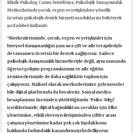
Klinik Psikolog Cansu Yenidünya, Psikolojik Danışmanlık
Merkezlerinde çocuk, ergen ve yetişkinlere yönelik
ücretsiz psikolojik destek hizmeti sunduklarını belirterek
şu ifadeleri kullandı:
“Merkezlerimizde, çocuk, ergen ve yetişkinler için
bireysel danışmanlığın yanı sıra çift ve aile terapileriyle
de tamamen ücretsiz bir destek sağlıyoruz. Sadece
psikolojik danışmanlık hizmetleriyle değil, aynı zamanda
öğrenci gelişim programlarımız ve aile eğitim
seminerlerimizle de daha sağlıklı bir toplum için
çalışıyoruz. Fiziksel olarak merkezlerimize gelemeseler
bile dijital platformda da beraberiz. Sosyal medya
hesaplarımız üzerinden yürüttüğümüz ‘Psiko-Bilgi’
içeriklerimizle; dijital bağımlılıktan çocuklar için öfke
yönetimine, etkili ebeveyn iletişiminden çiftler arası
çatışma yönetimine kadar pek çok faydalı konu
hakkında farkındalık kazandırmayı hedefliyoruz.