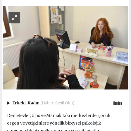
Erkek
|
Kadın
(Haberi Sesli Oku)
Demetevler, Ulus ve Mamak’taki merkezlerde, çocuk,
ergen ve yetişkinlere yönelik bireysel psikolojik
danışmanlık hizmetlerinin yanı sıra çift ve aile